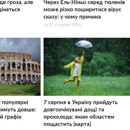
де гроза, але
Через Ель-Ніньо серед тюленів
дінеться
може різко поширитися вірус
сказу: у чому причина
16:57, 6 серпня 2026
у популярні
7 серпня в Україну прийдуть
тимуть довше:
довгоочікувані дощі та
й графік
прохолода: яким областям
пощастить (карта)