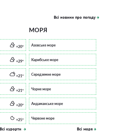
Всі новини про погоду
МОРЯ
Азовське море
+20°
Карибське море
+29°
Середземне море
+21°
Чорне море
+21°
Андаманське море
+20°
Червоне море
+25°
Всі курорти
Всі моря