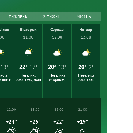
ТИЖДЕНЬ
2 ТИЖНІ
МІСЯЦЬ
ділок
Вівторок
Середа
Четвер
.08
11.08
12.08
13.08
13°
22°
17°
20°
13°
20°
9°
но з
Невелика
Невелика
Невелика
еннями
хмарність, дощ
хмарність
хмарність
12:00
15:00
18:00
21:00
+24°
+25°
+22°
+19°