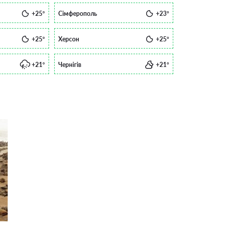
+25°
Сімферополь
+23°
+25°
Херсон
+25°
+21°
Чернігів
+21°