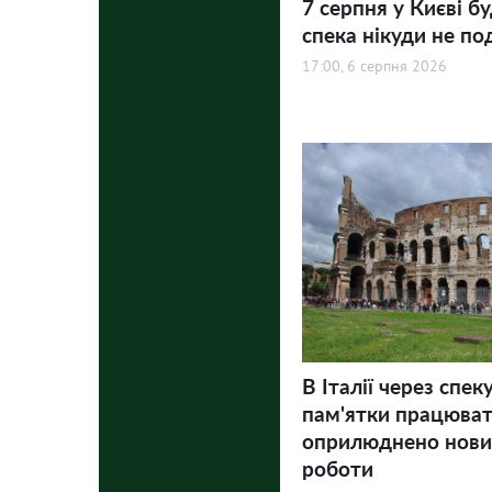
7 серпня у Києві бу
спека нікуди не по
17:00, 6 серпня 2026
В Італії через спек
пам'ятки працюва
оприлюднено нови
роботи