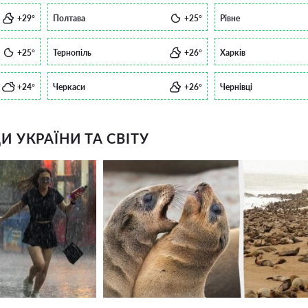
+29°
Полтава
+25°
Рівне
+25°
Тернопіль
+26°
Харків
+24°
Черкаси
+26°
Чернівці
 УКРАЇНИ ТА СВІТУ