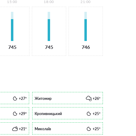
15:00
18:00
21:00
745
745
746
+27°
Житомир
+26°
+29°
Кропивницький
+25°
+21°
Миколаїв
+25°