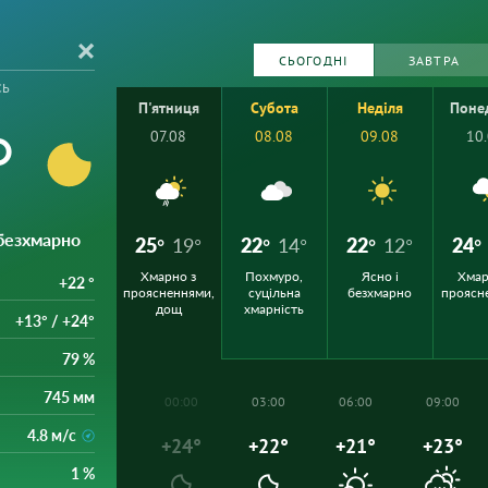
СЬОГОДНІ
ЗАВТРА
сь
П'ятниця
Субота
Неділя
Поне
°
07.08
08.08
09.08
10
 безхмарно
25°
19°
22°
14°
22°
12°
24°
Хмарно з
Похмуро,
Ясно і
Хмар
+22 °
проясненнями,
суцільна
безхмарно
проясн
дощ
хмарність
+13° / +24°
79 %
745 мм
00:00
03:00
06:00
09:00
4.8 м/с
+24°
+22°
+21°
+23°
1 %