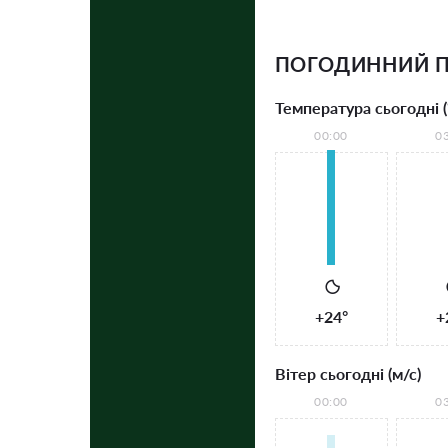
ПОГОДИННИЙ П
Температура сьогодні (
00:00
0
+24°
+
Вітер сьогодні (м/с)
00:00
0