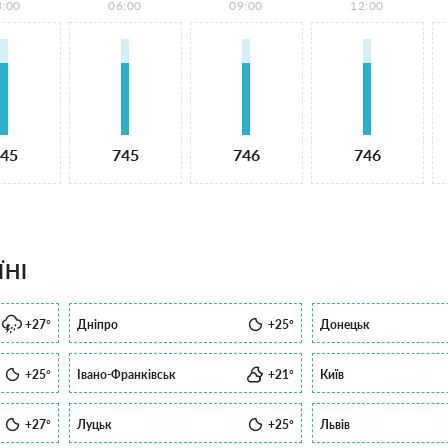
3:00
06:00
09:00
12:00
45
745
746
746
ЇНІ
+27°
Дніпро
+25°
Донецьк
+25°
Івано-Франківськ
+21°
Київ
+27°
Луцьк
+25°
Львів