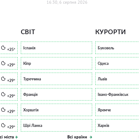
16:30, 6 серпня 2026
СВІТ
КУРОРТИ
Іспанія
Буковель
+25°
Кіпр
Одеса
+29°
Туреччина
Львів
+29°
Франція
Івано-Франківськ
+29°
Хорватія
Яремче
+29°
Шрі Ланка
Харків
+29°
сі міста
Всі країни