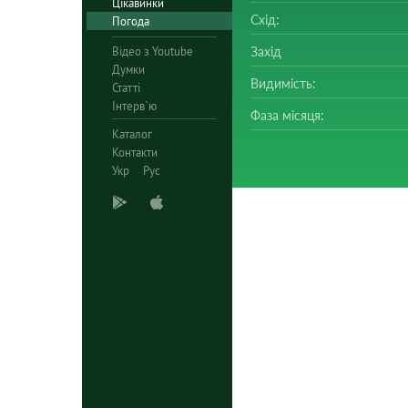
Цікавинки
Схід:
Погода
Відео з Youtube
Захід
Думки
Видимість:
Статті
Інтерв`ю
Фаза місяця:
Каталог
Контакти
Укр
Рус