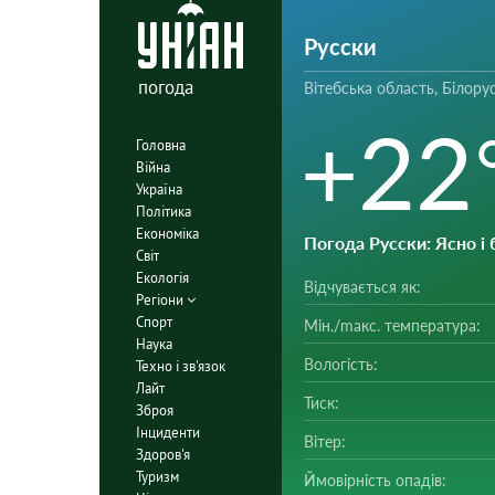
Русски
погода
Вітебська область, Білору
+22
Головна
Війна
Україна
Політика
Економіка
Погода Русски
: Ясно і
Світ
Екологія
Відчувається як:
Регіони
Спорт
Мін./mакс. температура:
Наука
Вологість:
Техно і зв'язок
Лайт
Тиск:
Зброя
Інциденти
Вітер:
Здоров'я
Туризм
Ймовірність опадів: