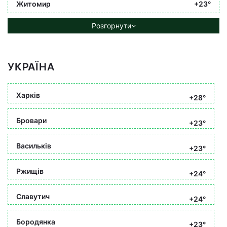
Житомир
+23°
Розгорнути
УКРАЇНА
Харків
+28°
Бровари
+23°
Васильків
+23°
Ржищів
+24°
Славутич
+24°
Бородянка
+23°