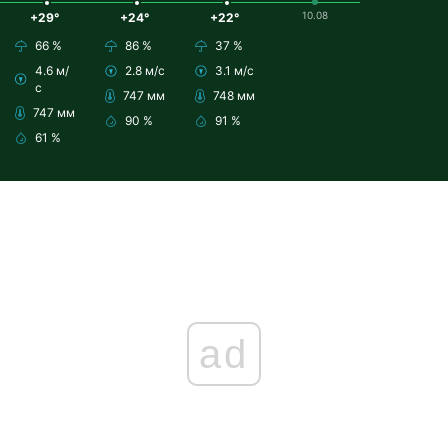
10.08
+29°
+24°
+22°
66 %
86 %
37 %
4.6 м/
2.8 м/с
3.1 м/с
с
747 мм
748 мм
747 мм
90 %
91 %
61 %
ad