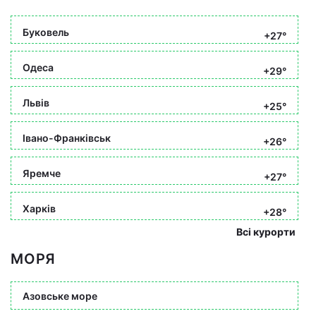
Буковель
+27°
Одеса
+29°
Львів
+25°
Івано-Франківськ
+26°
Яремче
+27°
Харків
+28°
Всі курорти
МОРЯ
Азовське море