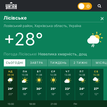
Лісівське
Лозівський район, Харківська область, Україна
+28°
Погода Лісівське
: Невелика хмарність, дощ
СЬОГОДНІ
ЗАВТРА
ТИЖДЕНЬ
2 ТИЖНІ
МІСЯЦ
НД
ПН
ВТ
СР
ЧТ
ПТ
СБ
09.08
10.08
11.08
12.08
13.08
14.08
15.08
29°
29°
30°
25°
23°
24°
27°
20°
18°
17°
18°
12°
13°
12°
15:00
18:00
21:00
ПН