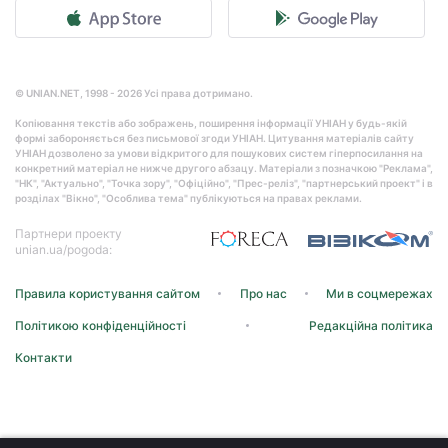
© UNIAN.NET, 1998 - 2026 Усі права дотримано.
Копіювання текстів або зображень, поширення інформації УНІАН у будь-якій
формі забороняється без письмової згоди УНІАН. Цитування матеріалів сайту
УНІАН дозволено за умови відкритого для пошукових систем гіперпосилання на
конкретний матеріал не нижче другого абзацу. Матеріали з позначкою "Реклама",
"НК", "Актуально", "Точка зору", "Офіційно", "Прес-реліз", "партнерський проект" і в
розділах "Вікно", "Особлива тема" публікуються на правах реклами.
Партнери проекту
unian.ua/pogoda:
Правила користування сайтом
Про нас
Ми в соцмережах
Політикою конфіденційності
Редакційна політика
Контакти