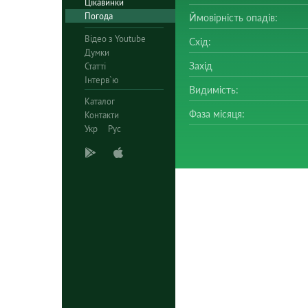
Цікавинки
Погода
Ймовірність опадів:
Відео з Youtube
Схід:
Думки
Захід
Статті
Інтерв`ю
Видимість:
Каталог
Фаза місяця:
Контакти
Укр
Рус