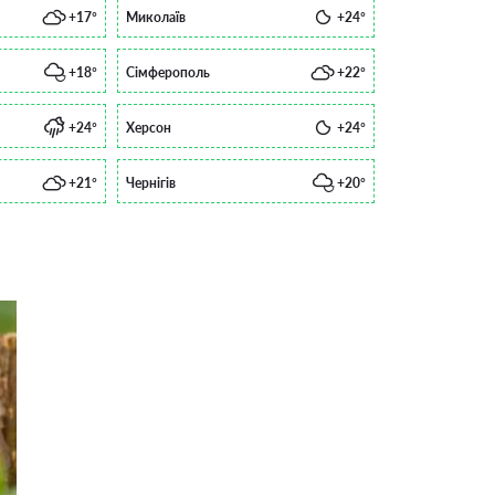
+17°
Миколаїв
+24°
+18°
Сімферополь
+22°
+24°
Херсон
+24°
+21°
Чернігів
+20°