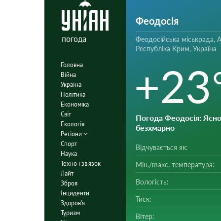
Феодосія
погода
Феодосійська міськрада, 
Республіка Крим, Україна
+23
Головна
Війна
Україна
Політика
Економіка
Світ
Погода Феодосія
: Ясно
Екологія
безхмарно
Регіони
Спорт
Відчувається як:
Наука
Техно і зв'язок
Мін./mакс. температура:
Лайт
Вологість:
Зброя
Інциденти
Тиск:
Здоров'я
Туризм
Вітер: