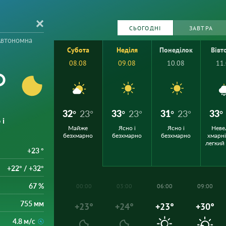
СЬОГОДНІ
ЗАВТРА
Автономна
Субота
Неділя
Понеділок
Вівт
08.08
09.08
10.08
11
°
32°
23°
33°
23°
31°
23°
33°
 і
Майже
Ясно і
Ясно і
Неве
безхмарно
безхмарно
безхмарно
хмарні
легкий
+23 °
+22° / +32°
67 %
00:00
03:00
06:00
09:00
755 мм
+23°
+24°
+23°
+30°
4.8 м/с