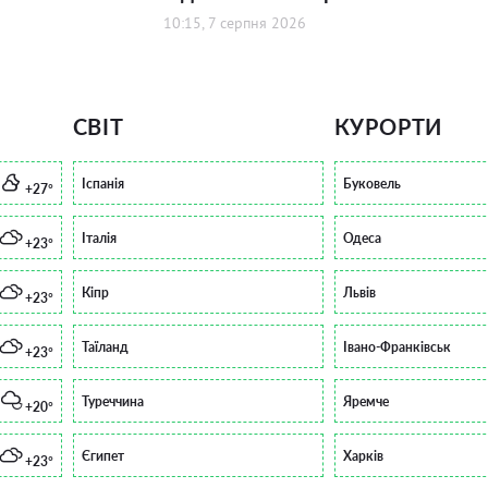
10:15, 7 серпня 2026
СВІТ
КУРОРТИ
Іспанія
Буковель
+27°
Італія
Одеса
+23°
Кіпр
Львів
+23°
Таїланд
Івано-Франківськ
+23°
Туреччина
Яремче
+20°
Єгипет
Харків
+23°