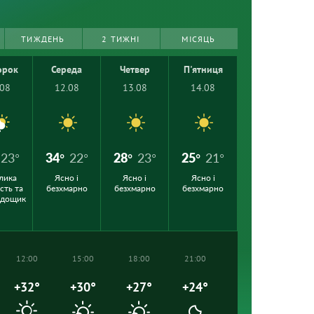
ТИЖДЕНЬ
2 ТИЖНІ
МІСЯЦЬ
орок
Середа
Четвер
П'ятниця
.08
12.08
13.08
14.08
23°
34°
22°
28°
23°
25°
21°
лика
Ясно і
Ясно і
Ясно і
сть та
безхмарно
безхмарно
безхмарно
 дощик
12:00
15:00
18:00
21:00
+32°
+30°
+27°
+24°