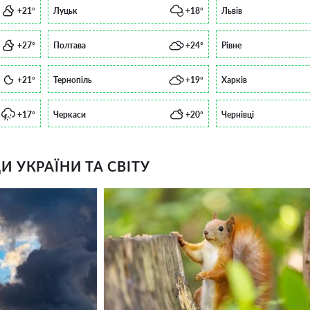
+21°
Луцьк
+18°
Львів
+27°
Полтава
+24°
Рівне
+21°
Тернопіль
+19°
Харків
+17°
Черкаси
+20°
Чернівці
 УКРАЇНИ ТА СВІТУ