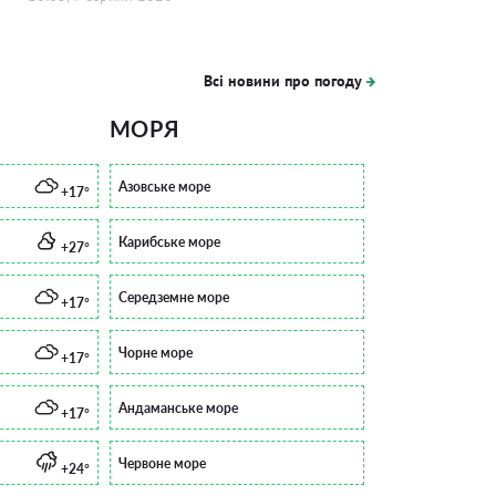
Всі новини про погоду
МОРЯ
Азовське море
+17°
Карибське море
+27°
Середземне море
+17°
Чорне море
+17°
Андаманське море
+17°
Червоне море
+24°