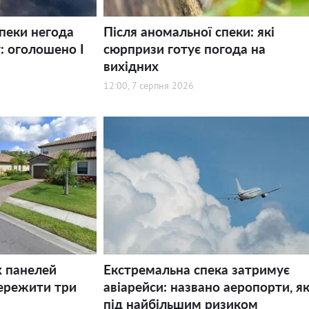
спеки негода
Після аномальної спеки: які
: оголошено І
сюрпризи готує погода на
вихідних
12:00, 7 серпня 2026
х панелей
Екстремальна спека затримує
ережити три
авіарейси: названо аеропорти, як
під найбільшим ризиком