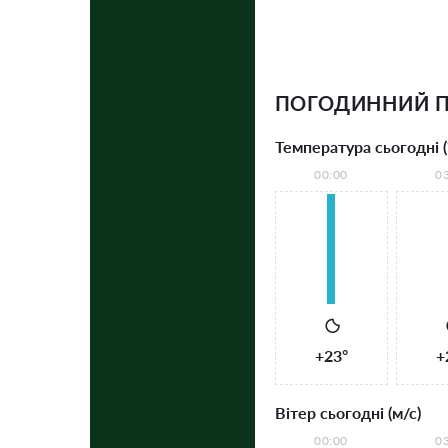
ПОГОДИННИЙ П
Температура сьогодні (
00:00
0
+23°
+
Вітер сьогодні (м/с)
00:00
0