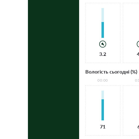
3.2
Вологість сьогодні (%)
00:00
0
71