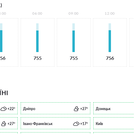
)
3:00
06:00
09:00
12:00
56
755
755
756
ЇНІ
+22°
Дніпро
+27°
Донецьк
+27°
Івано-Франківськ
+17°
Київ