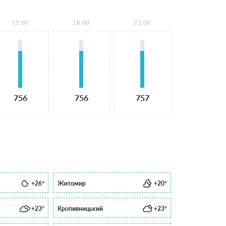
15:00
18:00
21:00
756
756
757
+26°
Житомир
+20°
+23°
Кропивницький
+23°