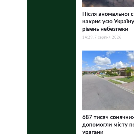
Після аномальної 
накриє усю Україну
рівень небезпеки
14:29, 7 серпня 2026
687 тисяч сонячни
допомогли місту п
урагани