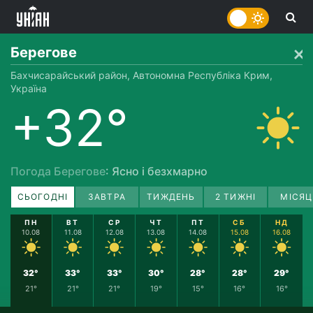
Берегове
Бахчисарайський район, Автономна Республіка Крим,
Україна
+32°
Погода Берегове
: Ясно і безхмарно
СЬОГОДНІ
ЗАВТРА
ТИЖДЕНЬ
2 ТИЖНІ
МІСЯЦ
ПН
ВТ
СР
ЧТ
ПТ
СБ
НД
10.08
11.08
12.08
13.08
14.08
15.08
16.08
32°
33°
33°
30°
28°
28°
29°
21°
21°
21°
19°
15°
16°
16°