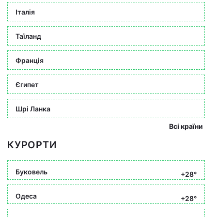
Італія
Таїланд
Франція
Єгипет
Шрі Ланка
Всі країни
КУРОРТИ
Буковель
+28°
Одеса
+28°