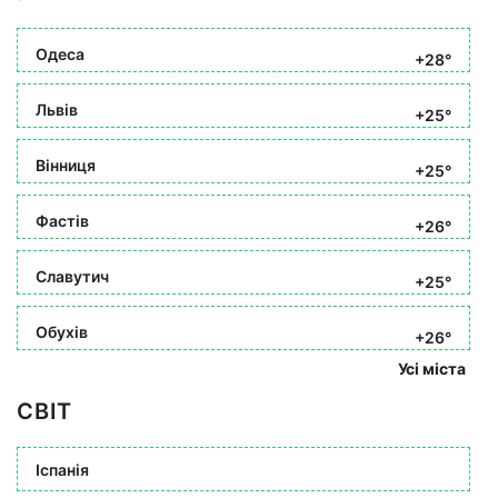
Одеса
+28°
Львів
+25°
Вінниця
+25°
Фастів
+26°
Славутич
+25°
Обухів
+26°
Усі міста
СВІТ
Іспанія