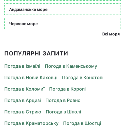
Андаманське море
Червоне море
Всі моря
ПОПУЛЯРНІ ЗАПИТИ
Погода в Ізмаїлі
Погода в Каменському
Погода в Новій Каховці
Погода в Конотопі
Погода в Коломиї
Погода в Коропі
Погода в Арцизі
Погода в Ровно
Погода в Стрию
Погода в Шполі
Погода в Краматорську
Погода в Шостці