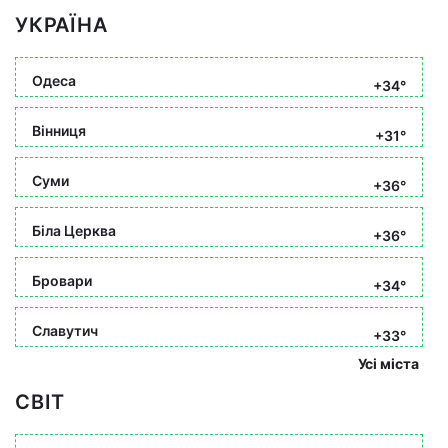
УКРАЇНА
Одеса
+34°
Вінниця
+31°
Суми
+36°
Біла Церква
+36°
Бровари
+34°
Славутич
+33°
Усі міста
СВІТ