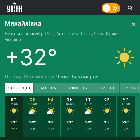
Михайлівка
Нижньогірський район, Автономна Республіка Крим,
Україна
+32°
Погода Михайлівка
: Ясно і безхмарно
СЬОГОДНІ
ЗАВТРА
ТИЖДЕНЬ
2 ТИЖНІ
МІСЯЦ
ПТ
СБ
НД
ПН
ВТ
СР
ЧТ
07.08
08.08
09.08
10.08
11.08
12.08
13.08
33°
34°
36°
33°
34°
35°
28°
25°
23°
22°
23°
22°
21°
21°