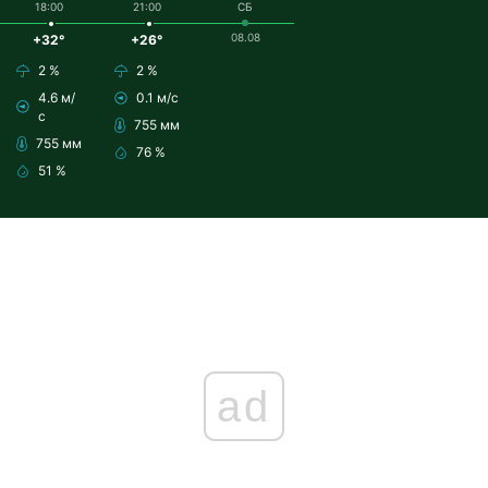
18:00
21:00
СБ
08.08
+32°
+26°
2 %
2 %
4.6 м/
0.1 м/с
с
755 мм
755 мм
76 %
51 %
ad