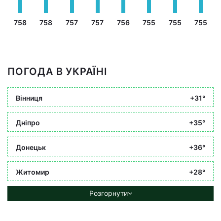
758
758
757
757
756
755
755
755
ПОГОДА В УКРАЇНІ
Вінниця
+31°
Дніпро
+35°
Донецьк
+36°
Житомир
+28°
Розгорнути