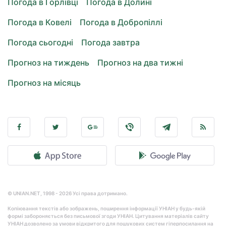
Погода в Горлівці
Погода в Долині
Погода в Ковелі
Погода в Добропіллі
Погода сьогодні
Погода завтра
Прогноз на тиждень
Прогноз на два тижні
Прогноз на місяць
© UNIAN.NET, 1998 - 2026 Усі права дотримано.
Копіювання текстів або зображень, поширення інформації УНІАН у будь-якій
формі забороняється без письмової згоди УНІАН. Цитування матеріалів сайту
УНІАН дозволено за умови відкритого для пошукових систем гіперпосилання на