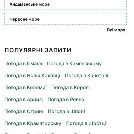
Андаманське море
Червоне море
Всі моря
ПОПУЛЯРНІ ЗАПИТИ
Погода в Ізмаїлі
Погода в Каменському
Погода в Новій Каховці
Погода в Конотопі
Погода в Коломиї
Погода в Коропі
Погода в Арцизі
Погода в Ровно
Погода в Стрию
Погода в Шполі
Погода в Краматорську
Погода в Шостці