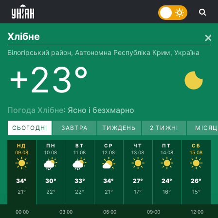
Хлібне
Білогірський район, Автономна Республіка Крим, Україна
+23°
Погода Хлібне
: Ясно і безхмарно
СЬОГОДНІ
ЗАВТРА
ТИЖДЕНЬ
2 ТИЖНІ
МІСЯЦ
НД
ПН
ВТ
СР
ЧТ
ПТ
СБ
09.08
10.08
11.08
12.08
13.08
14.08
15.08
34°
30°
33°
34°
27°
24°
26°
21°
22°
22°
21°
17°
16°
15°
00:00
03:00
06:00
09:00
12:00