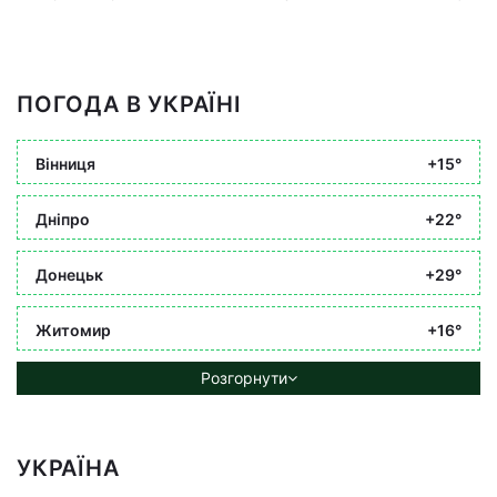
ПОГОДА В УКРАЇНІ
Вінниця
+15°
Дніпро
+22°
Донецьк
+29°
Житомир
+16°
Розгорнути
УКРАЇНА