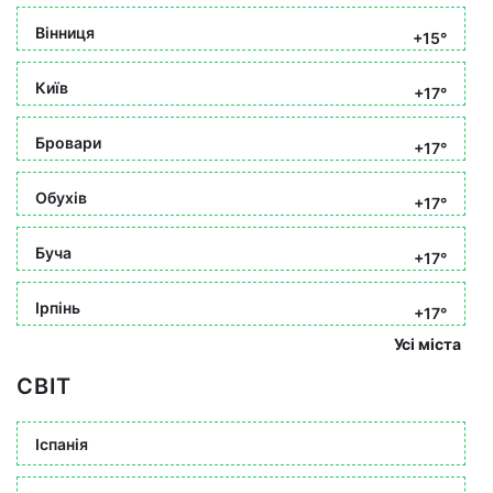
Вінниця
+15°
Київ
+17°
Бровари
+17°
Обухів
+17°
Буча
+17°
Ірпінь
+17°
Усі міста
СВІТ
Іспанія