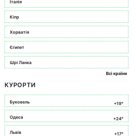
Італія
Кіпр
Хорватія
Єгипет
Шрі Ланка
Всі країни
КУРОРТИ
Буковель
+19°
Одеса
+24°
Львів
+17°