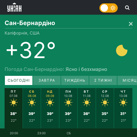
Сан-Бернардіно
Каліфорнія, США
+32°
Погода Сан-Бернардіно
: Ясно і безхмарно
СЬОГОДНІ
ЗАВТРА
ТИЖДЕНЬ
2 ТИЖНІ
МІСЯЦ
ПТ
СБ
НД
ПН
ВТ
СР
ЧТ
07.08
08.08
09.08
10.08
11.08
12.08
13.08
38°
39°
39°
39°
36°
35°
31°
22°
22°
23°
23°
22°
22°
21°
20:00
23:00
СБ