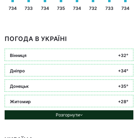
734
733
734
735
734
732
733
734
ПОГОДА В УКРАЇНІ
Вінниця
+32°
Дніпро
+34°
Донецьк
+35°
Житомир
+28°
Розгорнути