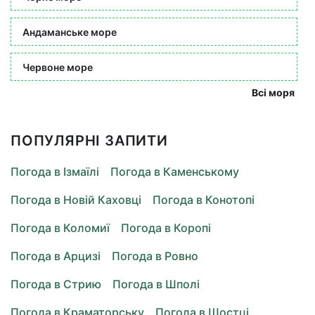
Андаманське море
Червоне море
Всі моря
ПОПУЛЯРНІ ЗАПИТИ
Погода в Ізмаїлі
Погода в Каменському
Погода в Новій Каховці
Погода в Конотопі
Погода в Коломиї
Погода в Коропі
Погода в Арцизі
Погода в Ровно
Погода в Стрию
Погода в Шполі
Погода в Краматорську
Погода в Шостці