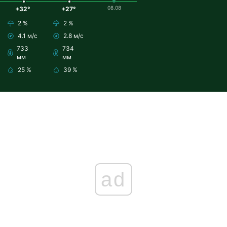
08.08
+32°
+27°
2 %
2 %
4.1 м/с
2.8 м/с
733
734
мм
мм
25 %
39 %
ad