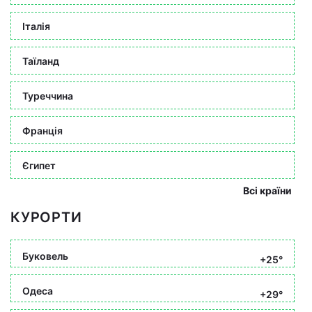
Італія
Таїланд
Туреччина
Франція
Єгипет
Всі країни
КУРОРТИ
Буковель
+25°
Одеса
+29°