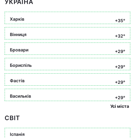
УКРАЇНА
Харків
+35°
Вінниця
+32°
Бровари
+29°
Бориспіль
+29°
Фастів
+29°
Васильків
+29°
Усі міста
СВІТ
Іспанія