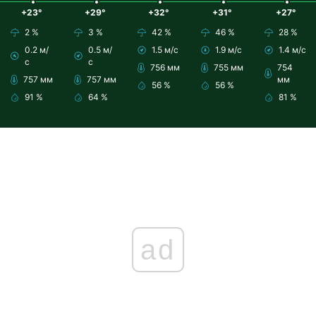
+23°
+29°
+32°
+31°
+27°
2 %
3 %
42 %
46 %
28 %
0.2 м/
0.5 м/
1.5 м/с
1.9 м/с
1.4 м/с
с
с
756 мм
755 мм
754
757 мм
757 мм
мм
56 %
56 %
91 %
64 %
81 %
ad