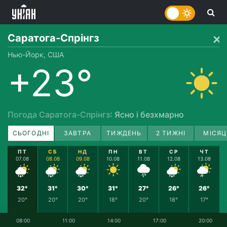
Саратога-Спрінгз
Нью-Йорк, США
+23°
Погода Саратога-Спрінгз
: Ясно і безхмарно
СЬОГОДНІ
ЗАВТРА
ТИЖДЕНЬ
2 ТИЖНІ
МІСЯЦ
ПТ
СБ
НД
ПН
ВТ
СР
ЧТ
07.08
08.08
09.08
10.08
11.08
12.08
13.08
32°
31°
30°
31°
27°
26°
26°
20°
20°
20°
18°
20°
18°
17°
08:00
11:00
14:00
17:00
20:00