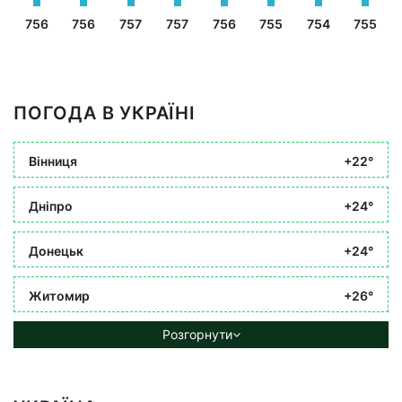
756
756
757
757
756
755
754
755
ПОГОДА В УКРАЇНІ
Вінниця
+22°
Дніпро
+24°
Донецьк
+24°
Житомир
+26°
Розгорнути