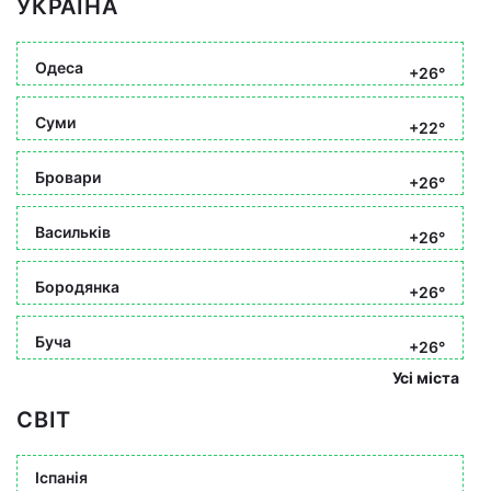
УКРАЇНА
Одеса
+26°
Суми
+22°
Бровари
+26°
Васильків
+26°
Бородянка
+26°
Буча
+26°
Усі міста
СВІТ
Іспанія