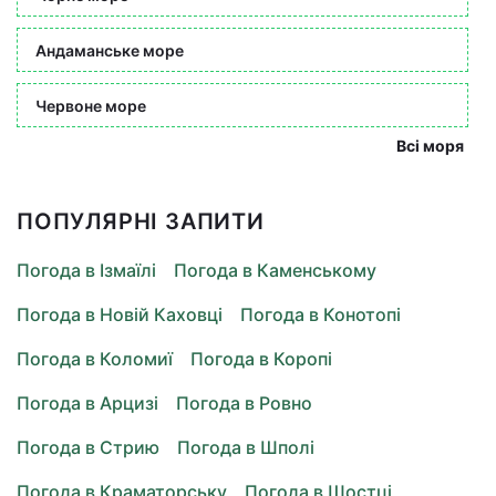
Андаманське море
Червоне море
Всі моря
ПОПУЛЯРНІ ЗАПИТИ
Погода в Ізмаїлі
Погода в Каменському
Погода в Новій Каховці
Погода в Конотопі
Погода в Коломиї
Погода в Коропі
Погода в Арцизі
Погода в Ровно
Погода в Стрию
Погода в Шполі
Погода в Краматорську
Погода в Шостці