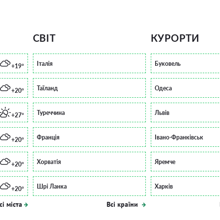
СВІТ
КУРОРТИ
Італія
Буковель
+19°
Таїланд
Одеса
+20°
Туреччина
Львів
+27°
Франція
Івано-Франківськ
+20°
Хорватія
Яремче
+20°
Шрі Ланка
Харків
+20°
сі міста
Всі країни