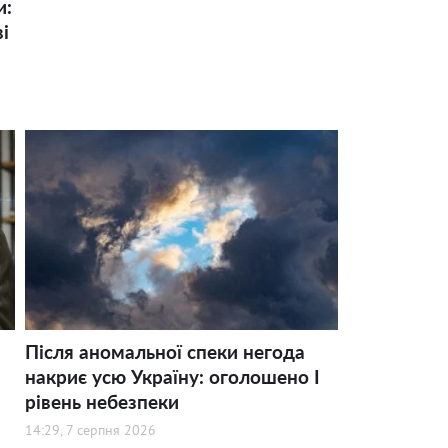
и:
і
Після аномальної спеки негода
накриє усю Україну: оголошено І
рівень небезпеки
14:29, 7 серпня 2026