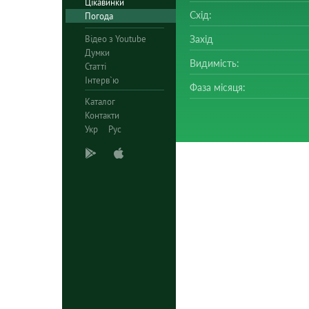
Цікавинки
Схід:
Погода
Відео з Youtube
Захід
Думки
Видимість:
Статті
Інтерв`ю
Фаза місяця:
Каталог
Контакти
Укр
Рус