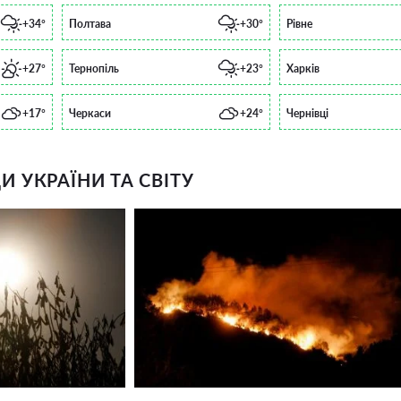
+34°
Полтава
+30°
Рівне
+27°
Тернопіль
+23°
Харків
+17°
Черкаси
+24°
Чернівці
 УКРАЇНИ ТА СВІТУ