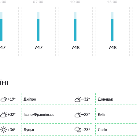
4:00
07:00
10:00
13:00
47
747
748
748
ЇНІ
+19°
Дніпро
+32°
Донецьк
+32°
Івано-Франківськ
+22°
Київ
+36°
Луцьк
+23°
Львів