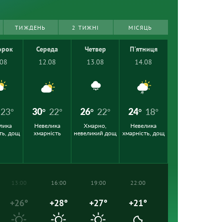
ТИЖДЕНЬ
2 ТИЖНІ
МІСЯЦЬ
орок
Середа
Четвер
П'ятниця
.08
12.08
13.08
14.08
23°
30°
22°
26°
22°
24°
18°
лика
Невелика
Хмарно,
Невелика
ть, дощ
хмарність
невеликий дощ
хмарність, дощ
13:00
16:00
19:00
22:00
+26°
+28°
+27°
+21°