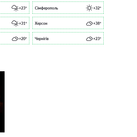
+23°
Сімферополь
+32°
+31°
Херсон
+38°
+20°
Чернігів
+23°