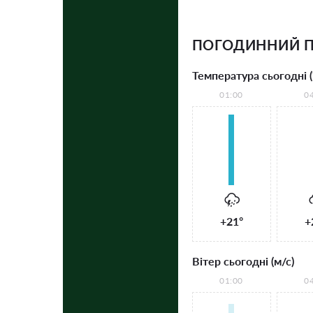
ПОГОДИННИЙ П
Температура сьогодні (
01:00
0
+21°
+
Вітер сьогодні (м/с)
01:00
0