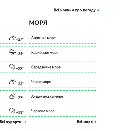
Всі новини про погоду
МОРЯ
Азовське море
+27°
Карибське море
+34°
Середземне море
+22°
Чорне море
+22°
Андаманське море
+27°
Червоне море
+31°
Всі курорти
Всі моря