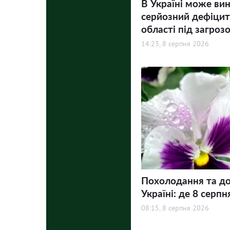
В Україні може ви
серйозний дефіцит 
області під загроз
14:23, 8 серпня 2026
Похолодання та до
Україні: де 8 серпн
08:15, 8 серпня 2026