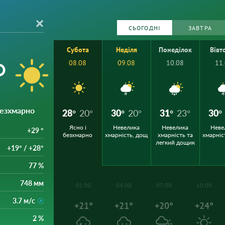
СЬОГОДНІ
ЗАВТРА
Субота
Неділя
Понеділок
Вівт
°
08.08
09.08
10.08
11
 безхмарно
28°
20°
30°
20°
31°
23°
30°
Ясно і
Невелика
Невелика
Неве
+29 °
безхмарно
хмарність, дощ
хмарність та
хмарніс
легкий дощик
+19° / +28°
77 %
748 мм
01:00
04:00
07:00
10:00
3.7 м/с
+21°
+21°
+20°
+24°
2 %