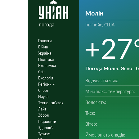
Молін
погода
Іллінойс, США
+27
Головна
Війна
Україна
Політика
Економіка
Погода Молін
: Ясно і
Світ
Екологія
Відчувається як:
Регіони
Спорт
Мін./mакс. температура:
Наука
Вологість:
Техно і зв'язок
Лайт
Тиск:
Зброя
Інциденти
Вітер:
Здоров'я
Туризм
Ймовірність опадів: