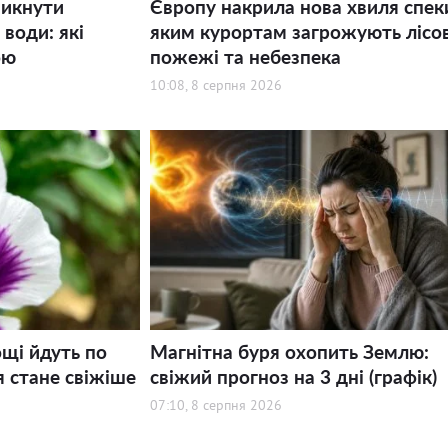
никнути
Європу накрила нова хвиля спек
води: які
яким курортам загрожують лісов
ою
пожежі та небезпека
10:08, 8 серпня 2026
щі йдуть по
Магнітна буря охопить Землю:
я стане свіжіше
свіжий прогноз на 3 дні (графік)
07:10, 8 серпня 2026