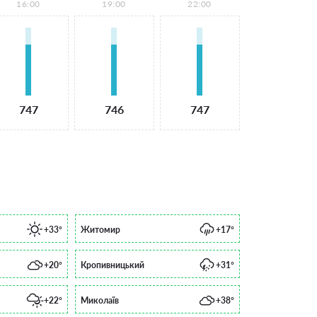
16:00
19:00
22:00
747
746
747
+33°
Житомир
+17°
+20°
Кропивницький
+31°
+22°
Миколаїв
+38°