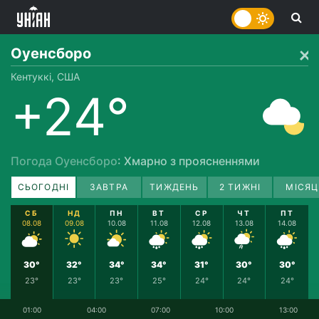
Оуенсборо
Кентуккі, США
+24°
Погода Оуенсборо
: Хмарно з проясненнями
СЬОГОДНІ
ЗАВТРА
ТИЖДЕНЬ
2 ТИЖНІ
МІСЯЦ
СБ
НД
ПН
ВТ
СР
ЧТ
ПТ
08.08
09.08
10.08
11.08
12.08
13.08
14.08
30°
32°
34°
34°
31°
30°
30°
23°
23°
23°
25°
24°
24°
24°
01:00
04:00
07:00
10:00
13:00