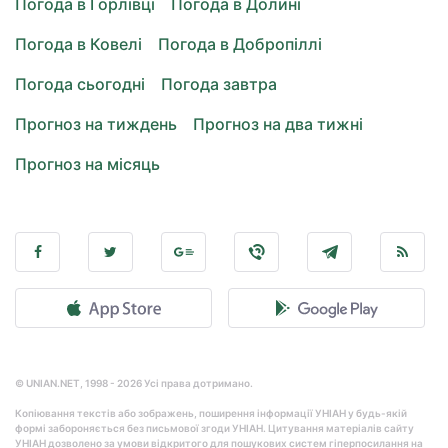
Погода в Горлівці
Погода в Долині
Погода в Ковелі
Погода в Добропіллі
Погода сьогодні
Погода завтра
Прогноз на тиждень
Прогноз на два тижні
Прогноз на місяць
© UNIAN.NET, 1998 - 2026 Усі права дотримано.
Копіювання текстів або зображень, поширення інформації УНІАН у будь-якій
формі забороняється без письмової згоди УНІАН. Цитування матеріалів сайту
УНІАН дозволено за умови відкритого для пошукових систем гіперпосилання на