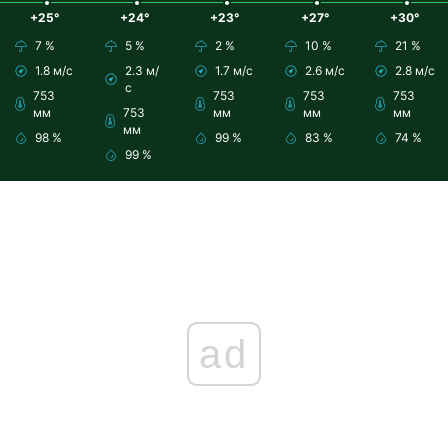
+25°
+24°
+23°
+27°
+30°
7 %
5 %
2 %
10 %
21 %
1.8 м/с
2.3 м/
1.7 м/с
2.6 м/с
2.8 м/с
с
753
753
753
753
мм
753
мм
мм
мм
мм
98 %
99 %
83 %
74 %
99 %
ad