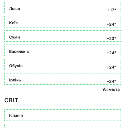
Львів
+17°
Київ
+24°
Суми
+23°
Васильків
+24°
Обухів
+24°
Ірпінь
+24°
Усі міста
СВІТ
Іспанія