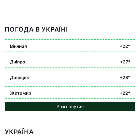
ПОГОДА В УКРАЇНІ
Вінниця
+22°
Дніпро
+27°
Донецьк
+28°
Житомир
+22°
Розгорнути
УКРАЇНА