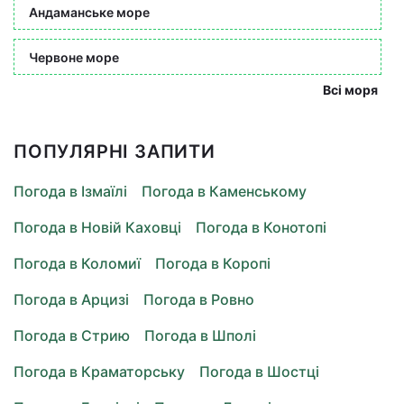
Андаманське море
Червоне море
Всі моря
ПОПУЛЯРНІ ЗАПИТИ
Погода в Ізмаїлі
Погода в Каменському
Погода в Новій Каховці
Погода в Конотопі
Погода в Коломиї
Погода в Коропі
Погода в Арцизі
Погода в Ровно
Погода в Стрию
Погода в Шполі
Погода в Краматорську
Погода в Шостці