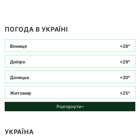
ПОГОДА В УКРАЇНІ
Вінниця
+28°
Дніпро
+29°
Донецьк
+30°
Житомир
+25°
Розгорнути
УКРАЇНА