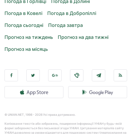
Погода в Горлівці
Погода в Долині
Погода в Ковелі
Погода в Добропіллі
Погода сьогодні
Погода завтра
Прогноз на тиждень
Прогноз на два тижні
Прогноз на місяць
© UNIAN.NET, 1998 - 2026 Усі права дотримано.
Копіювання текстів або зображень, поширення інформації УНІАН у будь-якій
формі забороняється без письмової згоди УНІАН. Цитування матеріалів сайту
УНІАН дозволено за умови відкритого для пошукових систем гіперпосилання на