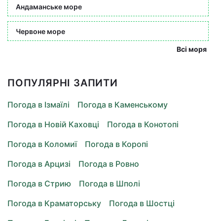
Андаманське море
Червоне море
Всі моря
ПОПУЛЯРНІ ЗАПИТИ
Погода в Ізмаїлі
Погода в Каменському
Погода в Новій Каховці
Погода в Конотопі
Погода в Коломиї
Погода в Коропі
Погода в Арцизі
Погода в Ровно
Погода в Стрию
Погода в Шполі
Погода в Краматорську
Погода в Шостці