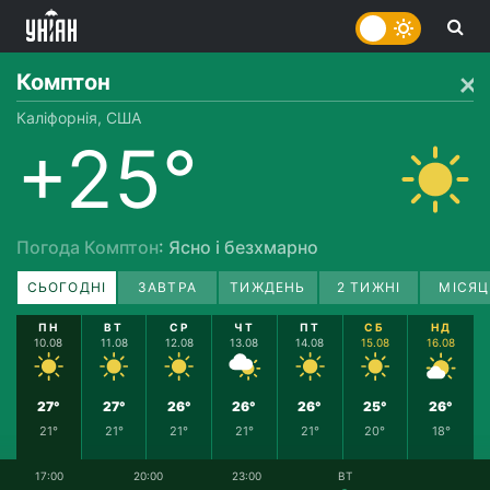
Комптон
Каліфорнія, США
+25°
Погода Комптон
: Ясно і безхмарно
СЬОГОДНІ
ЗАВТРА
ТИЖДЕНЬ
2 ТИЖНІ
МІСЯЦ
ПН
ВТ
СР
ЧТ
ПТ
СБ
НД
10.08
11.08
12.08
13.08
14.08
15.08
16.08
27°
27°
26°
26°
26°
25°
26°
21°
21°
21°
21°
21°
20°
18°
17:00
20:00
23:00
ВТ