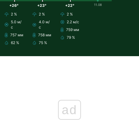
11.08
+26°
+23°
+22°
2 %
2 %
2 %
5.0 м/
4.0 м/
2.2 м/с
с
с
759 мм
757 мм
758 мм
79 %
62 %
75 %
ad