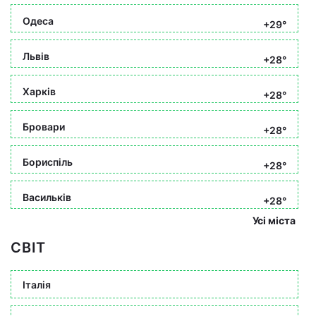
Одеса
+29°
Львів
+28°
Харків
+28°
Бровари
+28°
Бориспіль
+28°
Васильків
+28°
Усі міста
СВІТ
Італія