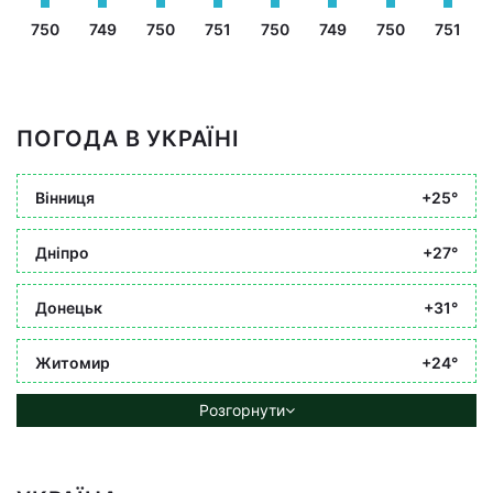
750
749
750
751
750
749
750
751
ПОГОДА В УКРАЇНІ
Вінниця
+25°
Дніпро
+27°
Донецьк
+31°
Житомир
+24°
Розгорнути