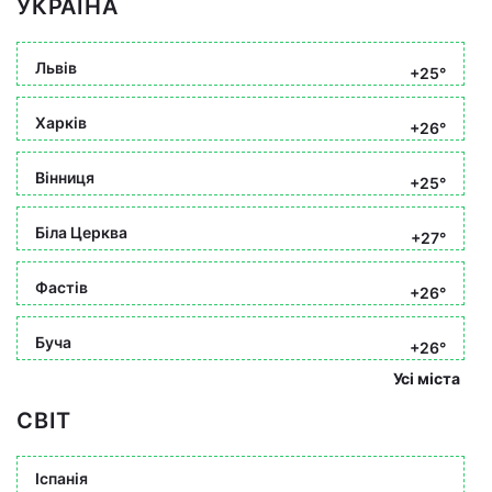
УКРАЇНА
Львів
+25°
Харків
+26°
Вінниця
+25°
Біла Церква
+27°
Фастів
+26°
Буча
+26°
Усі міста
СВІТ
Іспанія