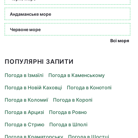
Андаманське море
Червоне море
Всі моря
ПОПУЛЯРНІ ЗАПИТИ
Погода в Ізмаїлі
Погода в Каменському
Погода в Новій Каховці
Погода в Конотопі
Погода в Коломиї
Погода в Коропі
Погода в Арцизі
Погода в Ровно
Погода в Стрию
Погода в Шполі
Погода в Краматорську
Погода в Шостці