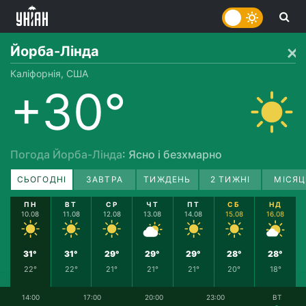
Йорба-Лінда
Каліфорнія, США
+30°
Погода Йорба-Лінда
: Ясно і безхмарно
СЬОГОДНІ
ЗАВТРА
ТИЖДЕНЬ
2 ТИЖНІ
МІСЯЦ
ПН
ВТ
СР
ЧТ
ПТ
СБ
НД
10.08
11.08
12.08
13.08
14.08
15.08
16.08
31°
31°
29°
29°
29°
28°
28°
22°
22°
21°
21°
21°
20°
18°
14:00
17:00
20:00
23:00
ВТ