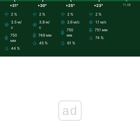
11.08
+31°
+30°
+25°
+23°
2 %
2 %
2 %
2 %
3.5 м/
3.8 м/
2.6 м/с
1.1 м/с
с
с
750
751 мм
750
749 мм
мм
74 %
мм
45 %
61 %
44 %
ad