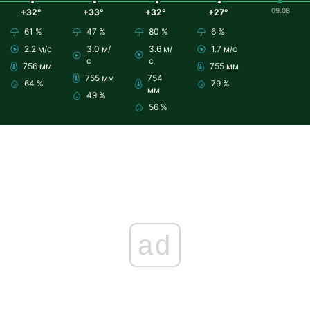
09.08
+32°
+33°
+32°
+27°
61 %
47 %
80 %
6 %
2.2 м/с
3.0 м/
3.6 м/
1.7 м/с
с
с
756 мм
755 мм
755 мм
754
64 %
79 %
мм
49 %
56 %
ad