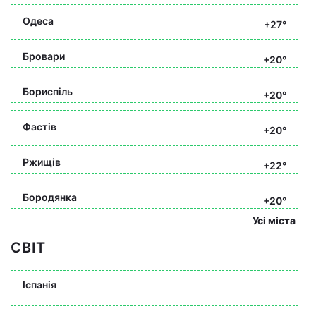
Одеса
+27°
Бровари
+20°
Бориспіль
+20°
Фастів
+20°
Ржищів
+22°
Бородянка
+20°
Усі міста
СВІТ
Іспанія