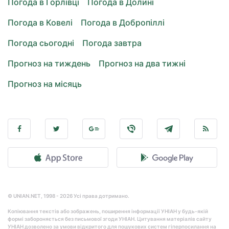
Погода в Горлівці
Погода в Долині
Погода в Ковелі
Погода в Добропіллі
Погода сьогодні
Погода завтра
Прогноз на тиждень
Прогноз на два тижні
Прогноз на місяць
© UNIAN.NET, 1998 - 2026 Усі права дотримано.
Копіювання текстів або зображень, поширення інформації УНІАН у будь-якій
формі забороняється без письмової згоди УНІАН. Цитування матеріалів сайту
УНІАН дозволено за умови відкритого для пошукових систем гіперпосилання на