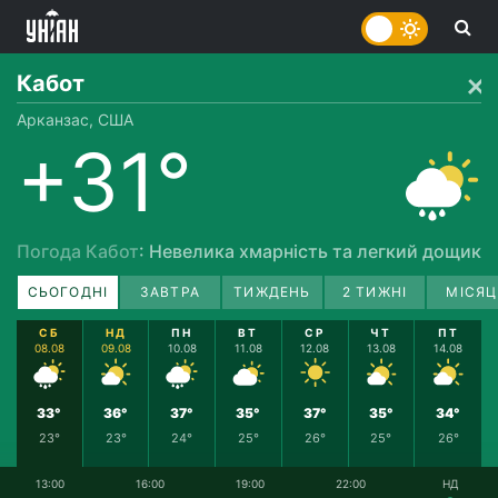
Кабот
Арканзас, США
+31°
Погода Кабот
: Невелика хмарність та легкий дощик
СЬОГОДНІ
ЗАВТРА
ТИЖДЕНЬ
2 ТИЖНІ
МІСЯЦ
СБ
НД
ПН
ВТ
СР
ЧТ
ПТ
08.08
09.08
10.08
11.08
12.08
13.08
14.08
33°
36°
37°
35°
37°
35°
34°
23°
23°
24°
25°
26°
25°
26°
13:00
16:00
19:00
22:00
НД