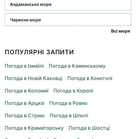
Андаманське море
Червоне море
Всі моря
ПОПУЛЯРНІ ЗАПИТИ
Погода в Ізмаїлі
Погода в Каменському
Погода в Новій Каховці
Погода в Конотопі
Погода в Коломиї
Погода в Коропі
Погода в Арцизі
Погода в Ровно
Погода в Стрию
Погода в Шполі
Погода в Краматорську
Погода в Шостці