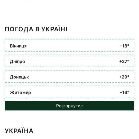
ПОГОДА В УКРАЇНІ
Вінниця
+18°
Дніпро
+27°
Донецьк
+29°
Житомир
+16°
Розгорнути
УКРАЇНА