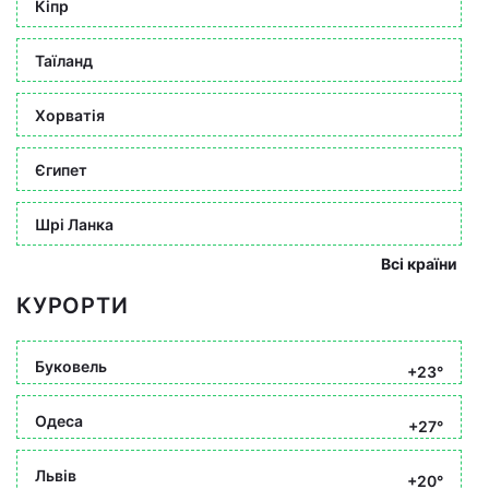
Кіпр
Таїланд
Хорватія
Єгипет
Шрі Ланка
Всі країни
КУРОРТИ
Буковель
+23°
Одеса
+27°
Львів
+20°