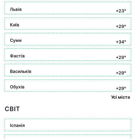
Львів
+23°
Київ
+29°
Суми
+34°
Фастів
+29°
Васильків
+29°
Обухів
+29°
Усі міста
СВІТ
Іспанія