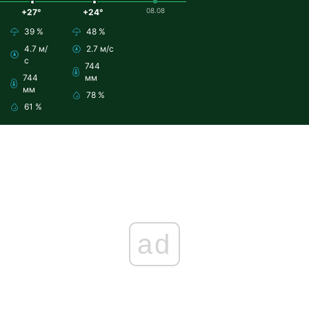
08.08
+27°
+24°
39 %
48 %
4.7 м/
2.7 м/с
с
744
744
мм
мм
78 %
61 %
ad