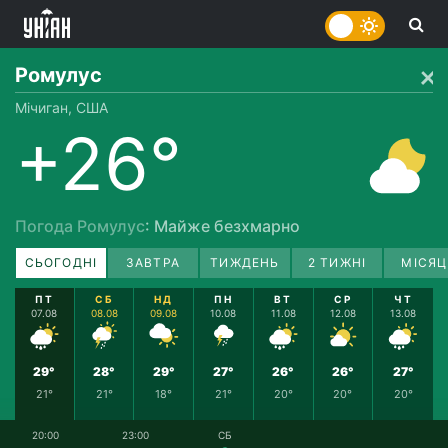
Ромулус
Мічиган, США
+26°
Погода Ромулус
: Майже безхмарно
СЬОГОДНІ
ЗАВТРА
ТИЖДЕНЬ
2 ТИЖНІ
МІСЯЦ
ПТ
СБ
НД
ПН
ВТ
СР
ЧТ
07.08
08.08
09.08
10.08
11.08
12.08
13.08
29°
28°
29°
27°
26°
26°
27°
21°
21°
18°
21°
20°
20°
20°
20:00
23:00
СБ