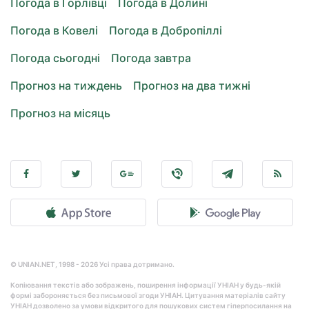
Погода в Горлівці
Погода в Долині
Погода в Ковелі
Погода в Добропіллі
Погода сьогодні
Погода завтра
Прогноз на тиждень
Прогноз на два тижні
Прогноз на місяць
© UNIAN.NET, 1998 - 2026 Усі права дотримано.
Копіювання текстів або зображень, поширення інформації УНІАН у будь-якій
формі забороняється без письмової згоди УНІАН. Цитування матеріалів сайту
УНІАН дозволено за умови відкритого для пошукових систем гіперпосилання на