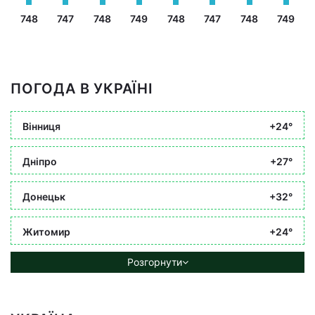
748
747
748
749
748
747
748
749
ПОГОДА В УКРАЇНІ
Вінниця
+24°
Дніпро
+27°
Донецьк
+32°
Житомир
+24°
Розгорнути