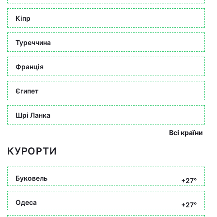
Кіпр
Туреччина
Франція
Єгипет
Шрі Ланка
Всі країни
КУРОРТИ
Буковель
+27°
Одеса
+27°