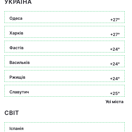
УКРАЇНА
Одеса
+27°
Харків
+27°
Фастів
+24°
Васильків
+24°
Ржищів
+24°
Славутич
+25°
Усі міста
СВІТ
Іспанія