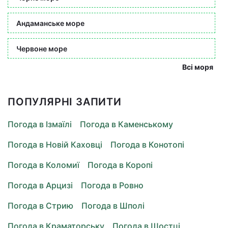
Андаманське море
Червоне море
Всі моря
ПОПУЛЯРНІ ЗАПИТИ
Погода в Ізмаїлі
Погода в Каменському
Погода в Новій Каховці
Погода в Конотопі
Погода в Коломиї
Погода в Коропі
Погода в Арцизі
Погода в Ровно
Погода в Стрию
Погода в Шполі
Погода в Краматорську
Погода в Шостці