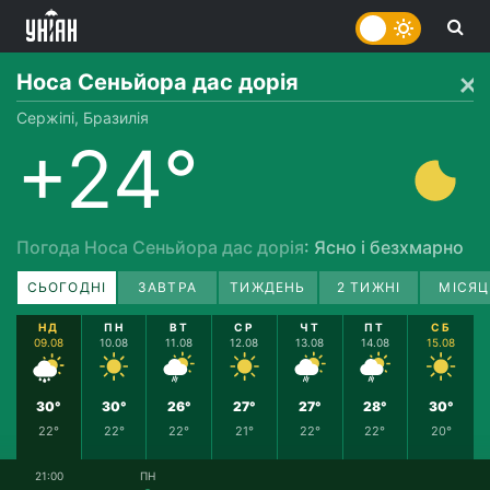
Носа Сеньйора дас дорія
Сержіпі, Бразилія
+24°
Погода Носа Сеньйора дас дорія
: Ясно і безхмарно
СЬОГОДНІ
ЗАВТРА
ТИЖДЕНЬ
2 ТИЖНІ
МІСЯЦ
НД
ПН
ВТ
СР
ЧТ
ПТ
СБ
09.08
10.08
11.08
12.08
13.08
14.08
15.08
30°
30°
26°
27°
27°
28°
30°
22°
22°
22°
21°
22°
22°
20°
21:00
ПН