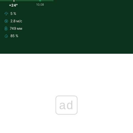
10.08
+24°
5 %
2.8 м/с
749 мм
85 %
ad