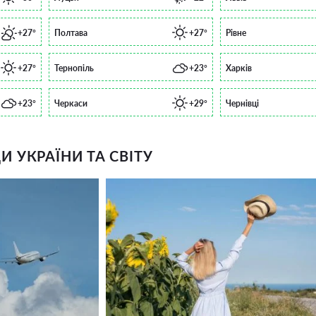
+27°
Полтава
+27°
Рівне
+27°
Тернопіль
+23°
Харків
+23°
Черкаси
+29°
Чернівці
 УКРАЇНИ ТА СВІТУ