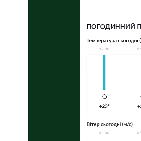
ПОГОДИННИЙ П
Температура сьогодні (
02:00
0
+23°
+
Вітер сьогодні (м/с)
02:00
0