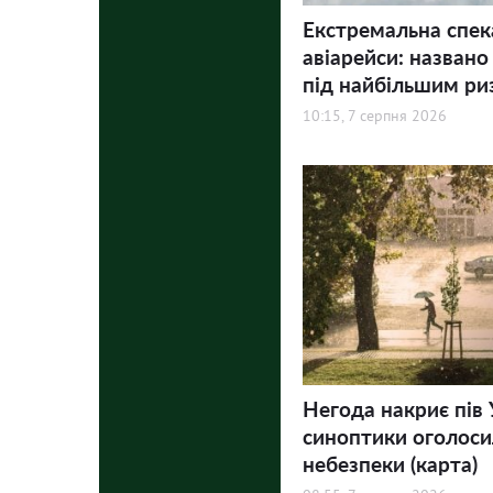
Екстремальна спек
авіарейси: названо
під найбільшим ри
10:15, 7 серпня 2026
Негода накриє пів 
синоптики оголосил
небезпеки (карта)