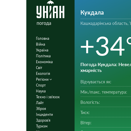
Кукдала
погода
Кашкадарінська область, 
+34
Головна
Війна
Україна
Політика
Економіка
Погода Кукдала
: Неве
Світ
хмарність
Екологія
Регіони
Відчувається як:
Спорт
Наука
Мін./mакс. температура:
Техно і зв'язок
Вологість:
Лайт
Зброя
Тиск:
Інциденти
Здоров'я
Вітер:
Туризм