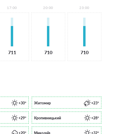
17:00
20:00
23:00
711
710
710
+30°
Житомир
+23°
+29°
Кропивницький
+28°
+20°
Миколаїв
+32°