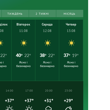
ТИЖДЕНЬ
2 ТИЖНІ
МІСЯЦЬ
ділок
Вівторок
Середа
Четвер
.08
11.08
12.08
13.08
22°
40°
22°
38°
22°
37°
19°
о і
Ясно і
Ясно і
Ясно і
марно
безхмарно
безхмарно
безхмарно
14:00
17:00
20:00
23:00
+37°
+37°
+31°
+29°