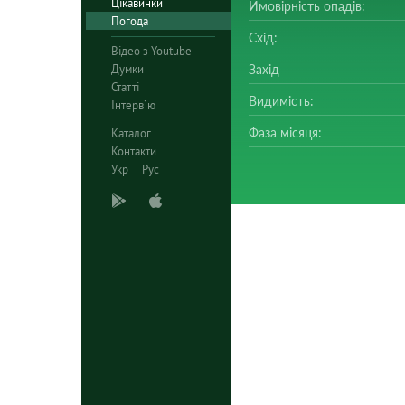
Цікавинки
Ймовірність опадів:
Погода
Схід:
Відео з Youtube
Думки
Захід
Статті
Видимість:
Інтерв`ю
Фаза місяця:
Каталог
Контакти
Укр
Рус