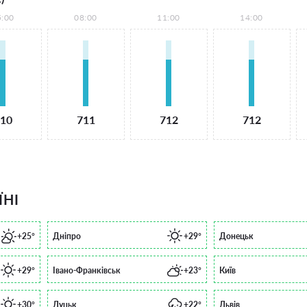
5:00
08:00
11:00
14:00
10
711
712
712
ЇНІ
+25°
Дніпро
+29°
Донецьк
+29°
Івано-Франківськ
+23°
Київ
+30°
Луцьк
+22°
Львів