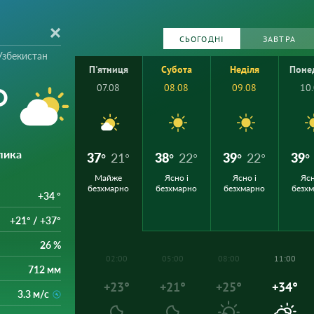
СЬОГОДНІ
ЗАВТРА
Узбекистан
П'ятниця
Субота
Неділя
Поне
°
07.08
08.08
09.08
10
лика
37°
21°
38°
22°
39°
22°
39°
Майже
Ясно і
Ясно і
Ясн
безхмарно
безхмарно
безхмарно
безх
+34 °
+21° / +37°
26 %
02:00
05:00
08:00
11:00
712 мм
+23°
+21°
+25°
+34°
3.3 м/с