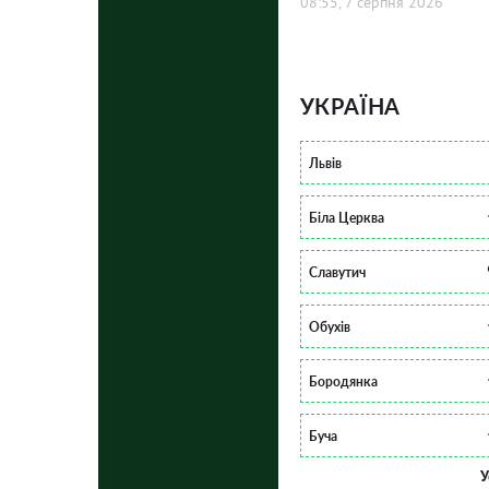
08:55, 7 серпня 2026
УКРАЇНА
Львів
Біла Церква
Славутич
Обухів
Бородянка
Буча
У