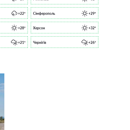
+22°
Сімферополь
+29°
+28°
Херсон
+32°
+21°
Чернігів
+26°