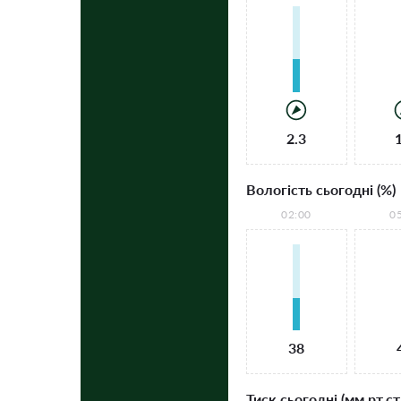
2.3
Вологість сьогодні (%)
02:00
0
38
Тиск сьогодні (мм рт.ст.