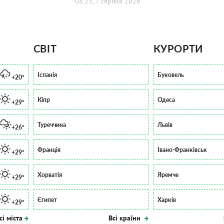
08:23, 7 серпня 2026
СВІТ
КУРОРТИ
Іспанія
Буковель
+20°
Кіпр
Одеса
+29°
Туреччина
Львів
+26°
Франція
Івано-Франківськ
+29°
Хорватія
Яремче
+29°
Єгипет
Харків
+29°
сі міста
Всі країни