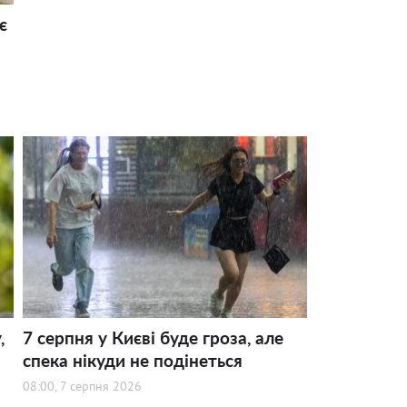
є
,
7 серпня у Києві буде гроза, але
спека нікуди не подінеться
08:00, 7 серпня 2026