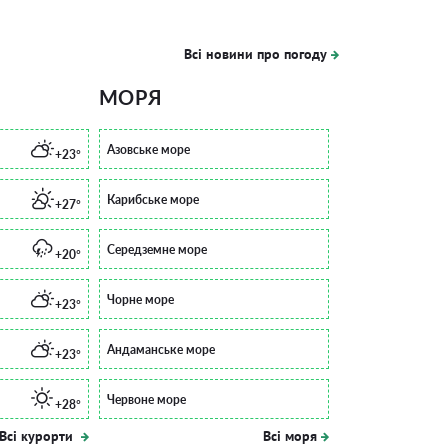
Всі новини про погоду
МОРЯ
Азовське море
+23°
Карибське море
+27°
Середземне море
+20°
Чорне море
+23°
Андаманське море
+23°
Червоне море
+28°
Всі курорти
Всі моря