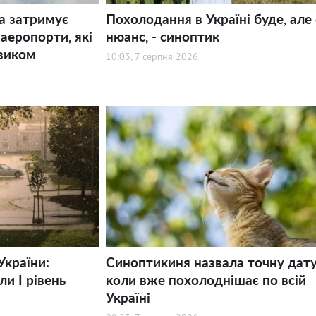
а затримує
Похолодання в Україні буде, але 
 аеропорти, які
нюанс, - синоптик
зиком
10:03, 7 серпня 2026
України:
Синоптикиня назвала точну дату
и І рівень
коли вже похолоднішає по всій
Україні