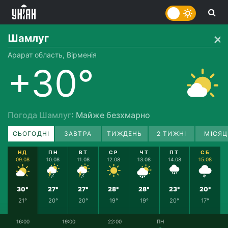
Шамлуг
Арарат область, Вірменія
+30°
Погода Шамлуг
: Майже безхмарно
СЬОГОДНІ
ЗАВТРА
ТИЖДЕНЬ
2 ТИЖНІ
МІСЯЦ
НД
ПН
ВТ
СР
ЧТ
ПТ
СБ
09.08
10.08
11.08
12.08
13.08
14.08
15.08
30°
27°
27°
28°
28°
23°
20°
21°
20°
20°
19°
19°
20°
17°
16:00
19:00
22:00
ПН