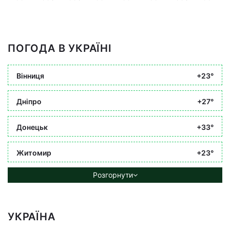
ПОГОДА В УКРАЇНІ
Вінниця
+23°
Дніпро
+27°
Донецьк
+33°
Житомир
+23°
Розгорнути
УКРАЇНА