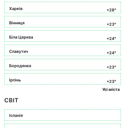
Харків
+28°
Вінниця
+23°
Біла Церква
+24°
Славутич
+24°
Бородянка
+23°
Ірпінь
+23°
Усі міста
СВІТ
Іспанія