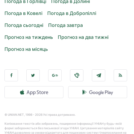
Погода в Горлівці
Погода в Долині
Погода в Ковелі
Погода в Добропіллі
Погода сьогодні
Погода завтра
Прогноз на тиждень
Прогноз на два тижні
Прогноз на місяць
© UNIAN.NET, 1998 - 2026 Усі права дотримано.
Копіювання текстів або зображень, поширення інформації УНІАН у будь-якій
формі забороняється без письмової згоди УНІАН. Цитування матеріалів сайту
УНІАН дозволено за умови відкритого для пошукових систем гіперпосилання на