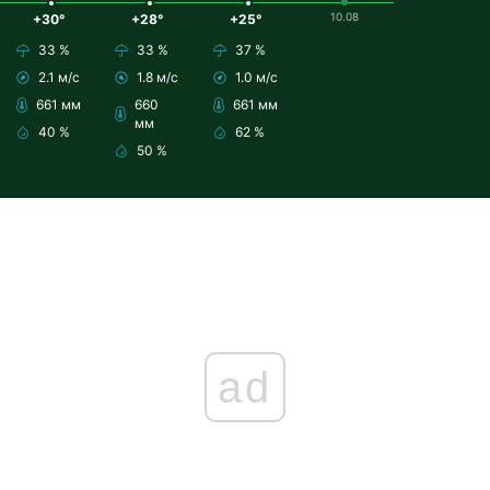
10.08
+30°
+28°
+25°
33 %
33 %
37 %
2.1 м/с
1.8 м/с
1.0 м/с
661 мм
660
661 мм
мм
40 %
62 %
50 %
ad