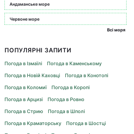
Андаманське море
Червоне море
Всі моря
ПОПУЛЯРНІ ЗАПИТИ
Погода в Ізмаїлі
Погода в Каменському
Погода в Новій Каховці
Погода в Конотопі
Погода в Коломиї
Погода в Коропі
Погода в Арцизі
Погода в Ровно
Погода в Стрию
Погода в Шполі
Погода в Краматорську
Погода в Шостці