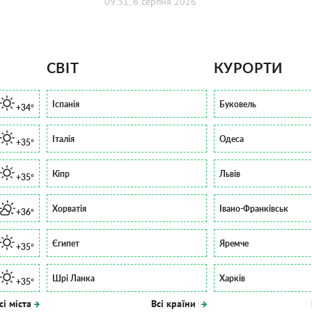
09:31, 6 серпня 2026
СВІТ
КУРОРТИ
Іспанія
Буковель
+34°
Італія
Одеса
+35°
Кіпр
Львів
+35°
Хорватія
Івано-Франківськ
+36°
Єгипет
Яремче
+35°
Шрі Ланка
Харків
+35°
сі міста
Всі країни