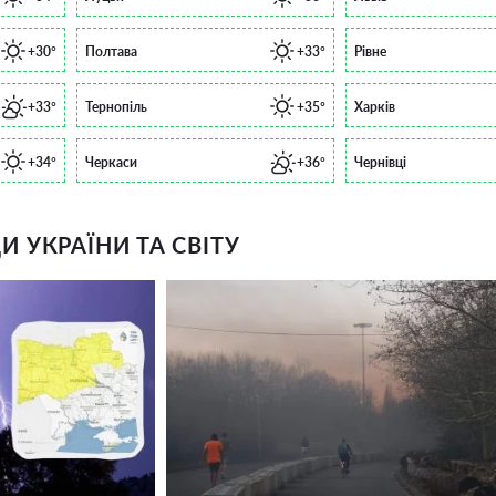
+30°
Полтава
+33°
Рівне
+33°
Тернопіль
+35°
Харків
+34°
Черкаси
+36°
Чернівці
 УКРАЇНИ ТА СВІТУ