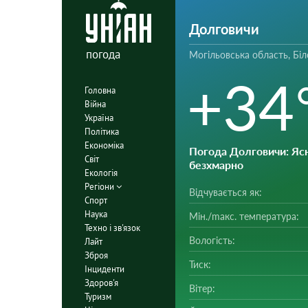
Долговичи
погода
Могільовська область, Біл
+34
Головна
Війна
Україна
Політика
Економіка
Погода Долговичи
: Яс
Світ
безхмарно
Екологія
Регіони
Відчувається як:
Спорт
Наука
Мін./mакс. температура:
Техно і зв'язок
Вологість:
Лайт
Зброя
Тиск:
Інциденти
Здоров'я
Вітер:
Туризм