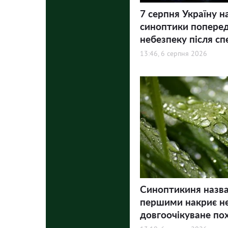
7 серпня Україну н
синоптики попере
небезпеку після сп
13:46, 6 серпня 2026
Синоптикиня назвал
першими накриє не
довгоочікуване по