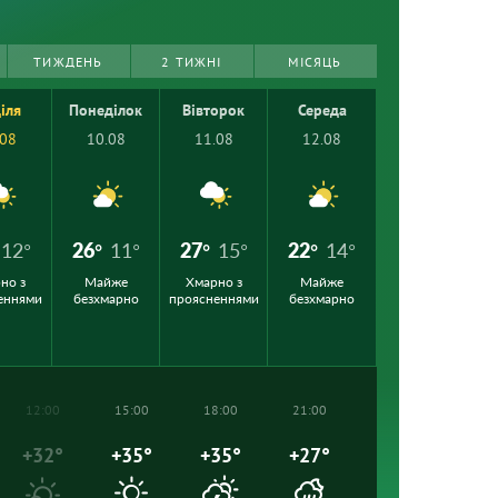
ТИЖДЕНЬ
2 ТИЖНІ
МІСЯЦЬ
іля
Понеділок
Вівторок
Середа
.08
10.08
11.08
12.08
12°
26°
11°
27°
15°
22°
14°
но з
Майже
Хмарно з
Майже
еннями
безхмарно
проясненнями
безхмарно
12:00
15:00
18:00
21:00
+32°
+35°
+35°
+27°