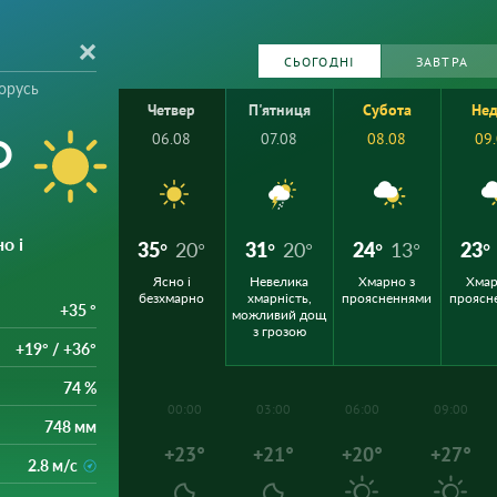
СЬОГОДНІ
ЗАВТРА
орусь
Четвер
П'ятниця
Субота
Нед
°
06.08
07.08
08.08
09
но і
35°
20°
31°
20°
24°
13°
23°
Ясно і
Невелика
Хмарно з
Хмар
безхмарно
хмарність,
проясненнями
проясн
+35 °
можливий дощ
з грозою
+19° / +36°
74 %
00:00
03:00
06:00
09:00
748 мм
+23°
+21°
+20°
+27°
2.8 м/с