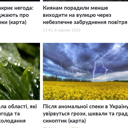
акриє негода:
Киянам порадили менше
джають про
виходити на вулицю через
еки (карта)
небезпечне забруднення повітря
13:42, 6 серпня 2026
а області, які
Після аномальної спеки в Україн
года та
увірвуться грози, шквали та град,
холодання
синоптик (карта)