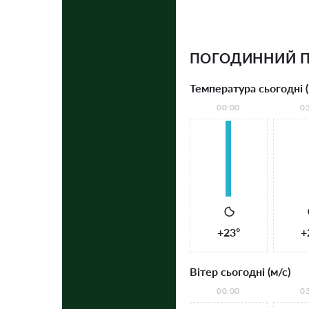
ПОГОДИННИЙ 
Температура сьогодні (
00:00
0
+23°
+
Вітер сьогодні (м/с)
00:00
0