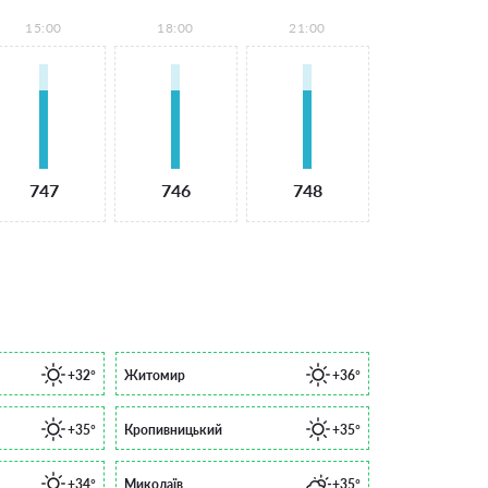
15:00
18:00
21:00
747
746
748
+32°
Житомир
+36°
+35°
Кропивницький
+35°
+34°
Миколаїв
+35°