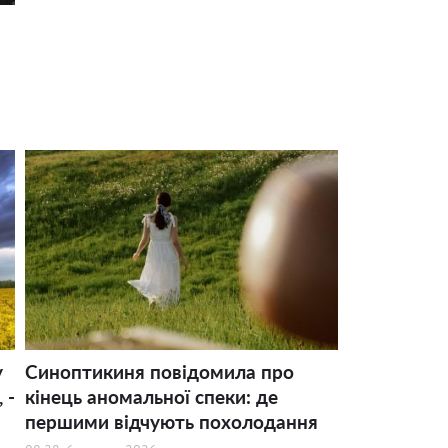
у
Синоптикиня повідомила про
 -
кінець аномальної спеки: де
першими відчують похолодання