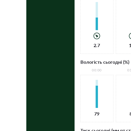
2.7
Вологість сьогодні (%)
00:00
0
79
Тиск сьогодні (мм рт.ст.