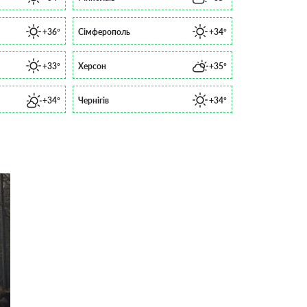
+36°
Сімферополь
+34°
+33°
Херсон
+35°
+34°
Чернігів
+34°