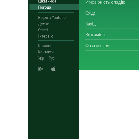
Цікавинки
Ймовірність опадів:
Погода
Схід:
Відео з Youtube
Думки
Захід
Статті
Видимість:
Інтерв`ю
Фаза місяця:
Каталог
Контакти
Укр
Рус