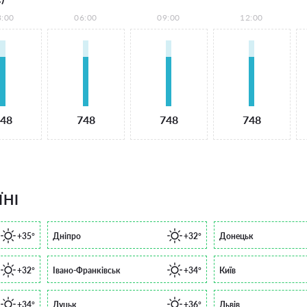
3:00
06:00
09:00
12:00
48
748
748
748
ЇНІ
+35°
Дніпро
+32°
Донецьк
+32°
Івано-Франківськ
+34°
Київ
+34°
Луцьк
+36°
Львів