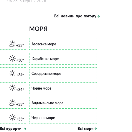
08:28, 6 серпня 2026
Всі новини про погоду
МОРЯ
Азовське море
+33°
Карибське море
+30°
Середземне море
+34°
Чорне море
+34°
Андаманське море
+33°
Червоне море
+33°
Всі курорти
Всі моря