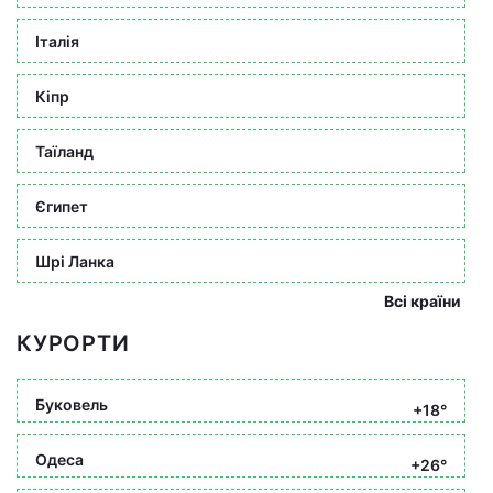
Італія
Кіпр
Таїланд
Єгипет
Шрі Ланка
Всі країни
КУРОРТИ
Буковель
+18°
Одеса
+26°