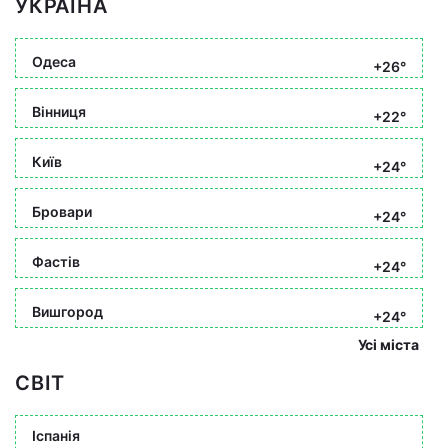
УКРАЇНА
Одеса
+26°
Вінниця
+22°
Київ
+24°
Бровари
+24°
Фастів
+24°
Вишгород
+24°
Усі міста
СВІТ
Іспанія