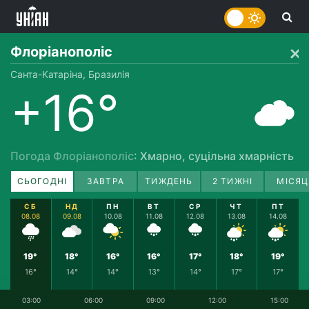
Флоріанополіс
Санта-Катаріна, Бразилія
+16°
Погода Флоріанополіс
: Хмарно, суцільна хмарність
СЬОГОДНІ
ЗАВТРА
ТИЖДЕНЬ
2 ТИЖНІ
МІСЯЦ
СБ
НД
ПН
ВТ
СР
ЧТ
ПТ
08.08
09.08
10.08
11.08
12.08
13.08
14.08
19°
18°
16°
16°
17°
18°
19°
16°
14°
14°
13°
14°
17°
17°
03:00
06:00
09:00
12:00
15:00