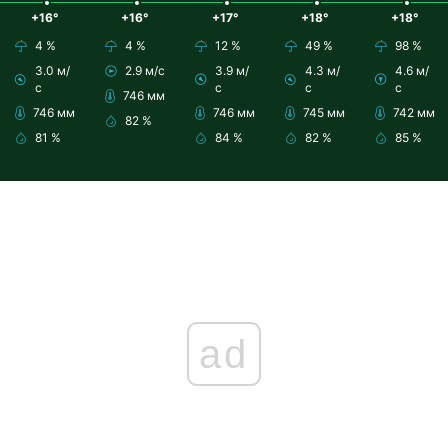
+16°
+16°
+17°
+18°
+18°
4 %
4 %
12 %
49 %
98 %
3.0 м/
2.9 м/с
3.9 м/
4.3 м/
4.6 м/
с
с
с
с
746 мм
746 мм
746 мм
745 мм
742 мм
82 %
81 %
84 %
82 %
85 %
ad