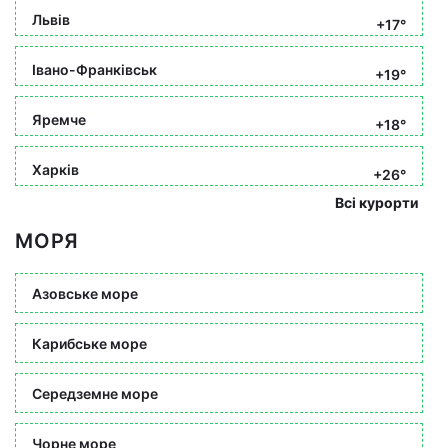
Львів
+17°
Івано-Франківськ
+19°
Яремче
+18°
Харків
+26°
Всі курорти
МОРЯ
Азовське море
Карибське море
Середземне море
Чорне море