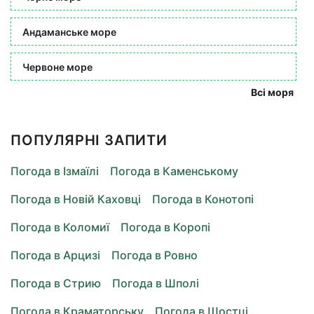
Андаманське море
Червоне море
Всі моря
ПОПУЛЯРНІ ЗАПИТИ
Погода в Ізмаїлі
Погода в Каменському
Погода в Новій Каховці
Погода в Конотопі
Погода в Коломиї
Погода в Коропі
Погода в Арцизі
Погода в Ровно
Погода в Стрию
Погода в Шполі
Погода в Краматорську
Погода в Шостці