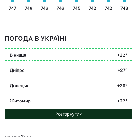
747
746
746
746
745
742
742
743
ПОГОДА В УКРАЇНІ
Вінниця
+22°
Дніпро
+27°
Донецьк
+28°
Житомир
+22°
Розгорнути