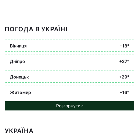
ПОГОДА В УКРАЇНІ
Вінниця
+18°
Дніпро
+27°
Донецьк
+29°
Житомир
+16°
Розгорнути
УКРАЇНА