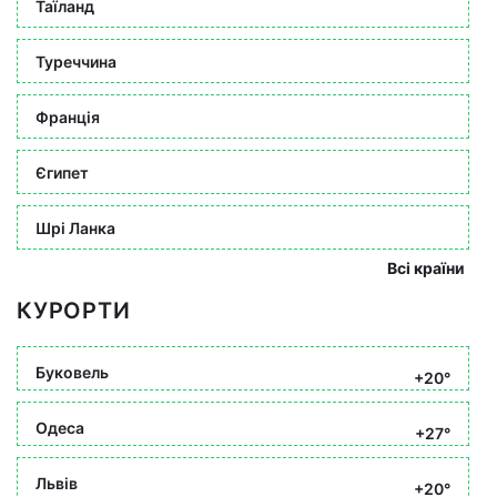
Таїланд
Туреччина
Франція
Єгипет
Шрі Ланка
Всі країни
КУРОРТИ
Буковель
+20°
Одеса
+27°
Львів
+20°