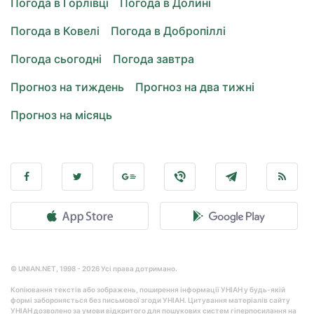
Погода в Горлівці
Погода в Долині
Погода в Ковелі
Погода в Добропіллі
Погода сьогодні
Погода завтра
Прогноз на тиждень
Прогноз на два тижні
Прогноз на місяць
© UNIAN.NET, 1998 - 2026 Усі права дотримано.
Копіювання текстів або зображень, поширення інформації УНІАН у будь-якій
формі забороняється без письмової згоди УНІАН. Цитування матеріалів сайту
УНІАН дозволено за умови відкритого для пошукових систем гіперпосилання на