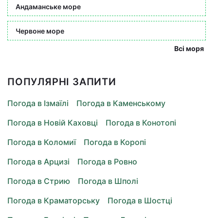
Андаманське море
Червоне море
Всі моря
ПОПУЛЯРНІ ЗАПИТИ
Погода в Ізмаїлі
Погода в Каменському
Погода в Новій Каховці
Погода в Конотопі
Погода в Коломиї
Погода в Коропі
Погода в Арцизі
Погода в Ровно
Погода в Стрию
Погода в Шполі
Погода в Краматорську
Погода в Шостці