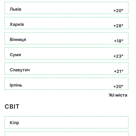
Львів
+20°
Харків
+28°
Вінниця
+18°
Суми
+23°
Славутич
+21°
Ірпінь
+20°
Усі міста
СВІТ
Кіпр