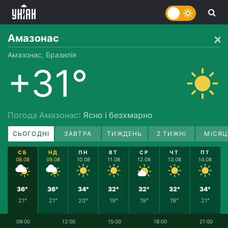
Амазонас
Амазонас, Бразилія
+31°
Погода Амазонас
: Ясно і безхмарно
СЬОГОДНІ
ЗАВТРА
ТИЖДЕНЬ
2 ТИЖНІ
МІСЯЦ
СБ
НД
ПН
ВТ
СР
ЧТ
ПТ
08.08
09.08
10.08
11.08
12.08
13.08
14.08
36°
36°
34°
32°
32°
32°
34°
21°
21°
20°
19°
19°
19°
21°
09:00
12:00
15:00
18:00
21:00