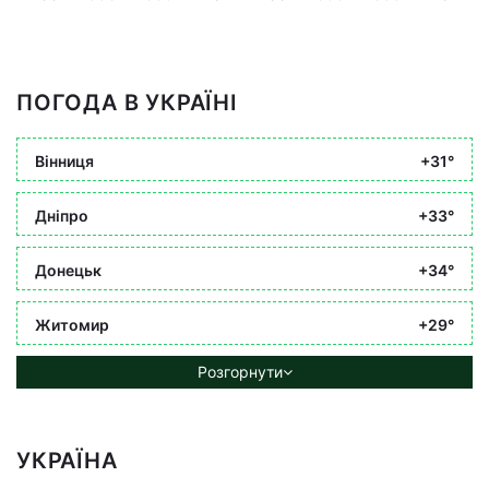
ПОГОДА В УКРАЇНІ
Вінниця
+31°
Дніпро
+33°
Донецьк
+34°
Житомир
+29°
Розгорнути
УКРАЇНА