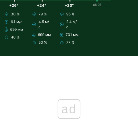
08.08
+26°
+24°
+20°
30 %
79 %
95 %
6.1 м/с
4.5 м/
2.4 м/
с
с
699 мм
699 мм
701 мм
40 %
50 %
77 %
ad