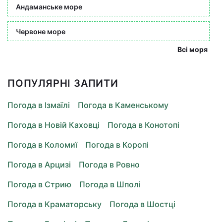
Андаманське море
Червоне море
Всі моря
ПОПУЛЯРНІ ЗАПИТИ
Погода в Ізмаїлі
Погода в Каменському
Погода в Новій Каховці
Погода в Конотопі
Погода в Коломиї
Погода в Коропі
Погода в Арцизі
Погода в Ровно
Погода в Стрию
Погода в Шполі
Погода в Краматорську
Погода в Шостці