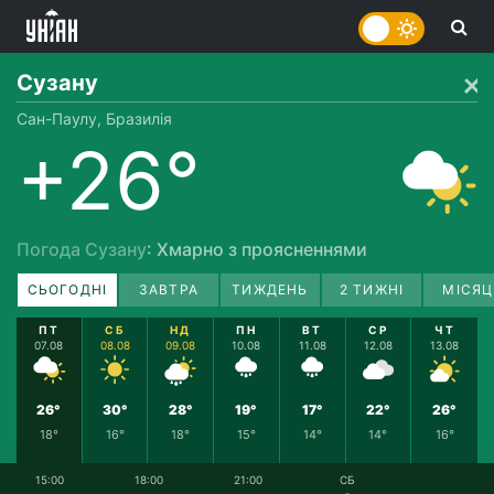
Сузану
Сан-Паулу, Бразилія
+26°
Погода Сузану
: Хмарно з проясненнями
СЬОГОДНІ
ЗАВТРА
ТИЖДЕНЬ
2 ТИЖНІ
МІСЯЦ
ПТ
СБ
НД
ПН
ВТ
СР
ЧТ
07.08
08.08
09.08
10.08
11.08
12.08
13.08
26°
30°
28°
19°
17°
22°
26°
18°
16°
18°
15°
14°
14°
16°
15:00
18:00
21:00
СБ