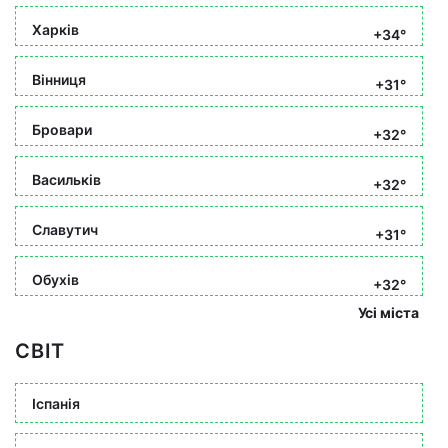
Харків
+34°
Вінниця
+31°
Бровари
+32°
Васильків
+32°
Славутич
+31°
Обухів
+32°
Усі міста
СВІТ
Іспанія