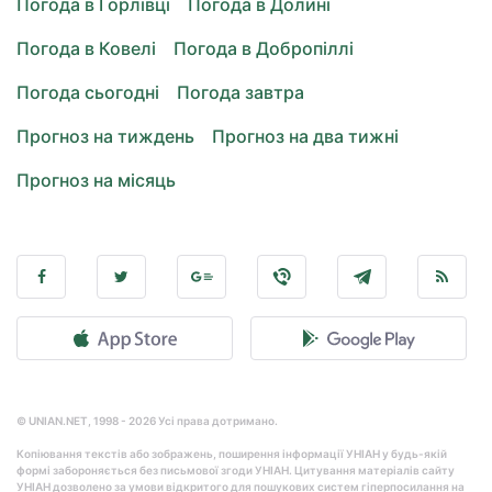
Погода в Горлівці
Погода в Долині
Погода в Ковелі
Погода в Добропіллі
Погода сьогодні
Погода завтра
Прогноз на тиждень
Прогноз на два тижні
Прогноз на місяць
© UNIAN.NET, 1998 - 2026 Усі права дотримано.
Копіювання текстів або зображень, поширення інформації УНІАН у будь-якій
формі забороняється без письмової згоди УНІАН. Цитування матеріалів сайту
УНІАН дозволено за умови відкритого для пошукових систем гіперпосилання на