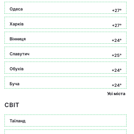
Одеса
+27°
Харків
+27°
Вінниця
+24°
Славутич
+25°
Обухів
+24°
Буча
+24°
Усі міста
СВІТ
Таїланд