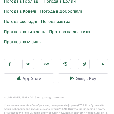
Погода в Горлівці
Погода в Долині
Погода в Ковелі
Погода в Добропіллі
Погода сьогодні
Погода завтра
Прогноз на тиждень
Прогноз на два тижні
Прогноз на місяць
© UNIAN.NET, 1998 - 2026 Усі права дотримано.
Копіювання текстів або зображень, поширення інформації УНІАН у будь-якій
формі забороняється без письмової згоди УНІАН. Цитування матеріалів сайту
УНІАН дозволено за умови відкритого для пошукових систем гіперпосилання на