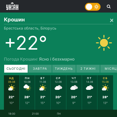
Крошин
Брестська область, Білорусь
+22°
Погода Крошин
: Ясно і безхмарно
СЬОГОДНІ
ЗАВТРА
ТИЖДЕНЬ
2 ТИЖНІ
МІСЯЦ
НД
ПН
ВТ
СР
ЧТ
ПТ
СБ
09.08
10.08
11.08
12.08
13.08
14.08
15.08
22°
26°
21°
20°
20°
21°
28°
10°
12°
15°
10°
9°
11°
13°
18:00
21:00
ПН