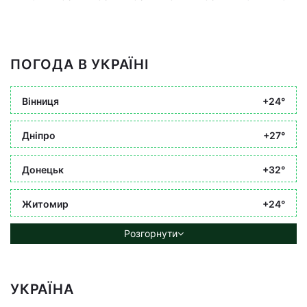
ПОГОДА В УКРАЇНІ
Вінниця
+24°
Дніпро
+27°
Донецьк
+32°
Житомир
+24°
Розгорнути
УКРАЇНА