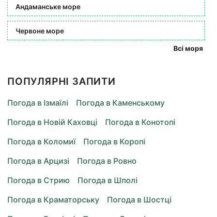
Андаманське море
Червоне море
Всі моря
ПОПУЛЯРНІ ЗАПИТИ
Погода в Ізмаїлі
Погода в Каменському
Погода в Новій Каховці
Погода в Конотопі
Погода в Коломиї
Погода в Коропі
Погода в Арцизі
Погода в Ровно
Погода в Стрию
Погода в Шполі
Погода в Краматорську
Погода в Шостці