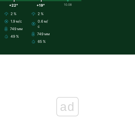
10.08
+22°
+19°
2 %
2 %
1.9 м/с
0.6 м/
с
749 мм
749 мм
49 %
65 %
ad