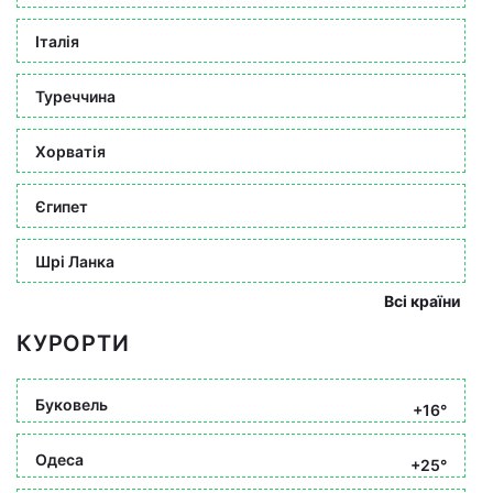
Італія
Туреччина
Хорватія
Єгипет
Шрі Ланка
Всі країни
КУРОРТИ
Буковель
+16°
Одеса
+25°