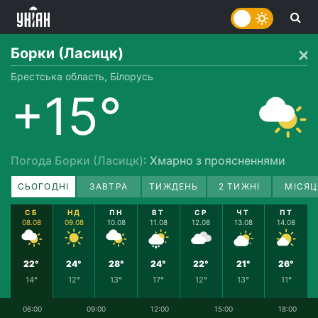
Борки (Ласицк)
Брестська область, Білорусь
+15°
Погода Борки (Ласицк)
: Хмарно з проясненнями
СЬОГОДНІ
ЗАВТРА
ТИЖДЕНЬ
2 ТИЖНІ
МІСЯЦ
СБ
НД
ПН
ВТ
СР
ЧТ
ПТ
08.08
09.08
10.08
11.08
12.08
13.08
14.08
22°
24°
28°
24°
22°
21°
26°
14°
12°
13°
17°
12°
13°
11°
06:00
09:00
12:00
15:00
18:00