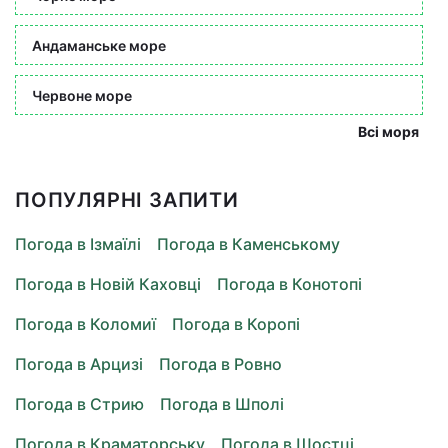
Андаманське море
Червоне море
Всі моря
ПОПУЛЯРНІ ЗАПИТИ
Погода в Ізмаїлі
Погода в Каменському
Погода в Новій Каховці
Погода в Конотопі
Погода в Коломиї
Погода в Коропі
Погода в Арцизі
Погода в Ровно
Погода в Стрию
Погода в Шполі
Погода в Краматорську
Погода в Шостці