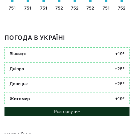
751
751
751
752
752
752
751
752
ПОГОДА В УКРАЇНІ
Вінниця
+19°
Дніпро
+25°
Донецьк
+25°
Житомир
+19°
Розгорнути