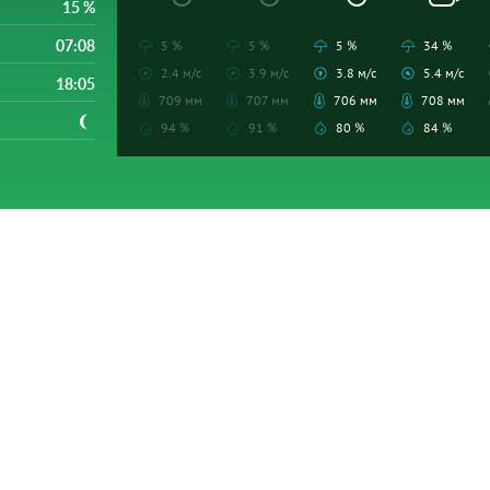
15 %
07:08
5 %
5 %
5 %
34 %
2.4 м/с
3.9 м/с
3.8 м/с
5.4 м/с
18:05
709 мм
707 мм
706 мм
708 мм
94 %
91 %
80 %
84 %