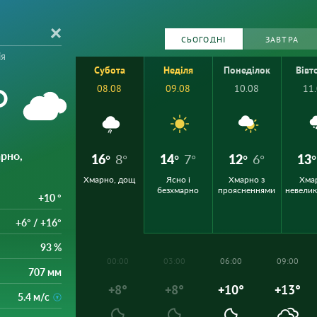
СЬОГОДНІ
ЗАВТРА
ія
Субота
Неділя
Понеділок
Вівт
°
08.08
09.08
10.08
11
арно,
16°
8°
14°
7°
12°
6°
13°
Хмарно, дощ
Ясно і
Хмарно з
Хма
безхмарно
проясненнями
невели
+10 °
+6° / +16°
93 %
00:00
03:00
06:00
09:00
707 мм
+8°
+8°
+10°
+13°
5.4 м/с