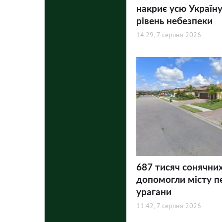
накриє усю Україну
рівень небезпеки
14:29, 7 серпня 2026
687 тисяч сонячни
допомогли місту п
урагани
11:42, 7 серпня 2026