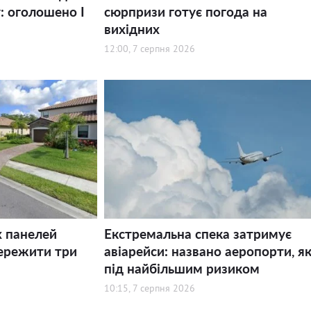
: оголошено І
сюрпризи готує погода на
вихідних
12:00, 7 серпня 2026
х панелей
Екстремальна спека затримує
ережити три
авіарейси: названо аеропорти, як
під найбільшим ризиком
10:15, 7 серпня 2026