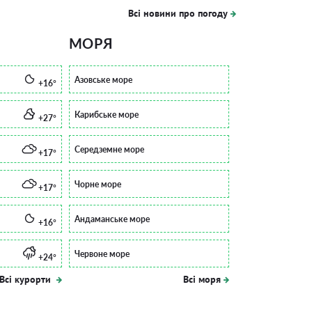
Всі новини про погоду
МОРЯ
Азовське море
+16°
Карибське море
+27°
Середземне море
+17°
Чорне море
+17°
Андаманське море
+16°
Червоне море
+24°
Всі курорти
Всі моря