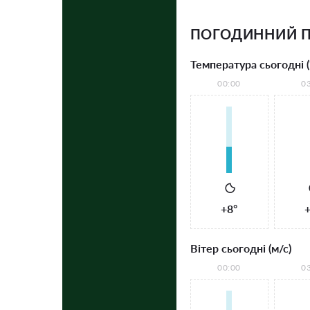
ПОГОДИННИЙ П
Температура сьогодні (
00:00
0
+8°
+
Вітер сьогодні (м/с)
00:00
0