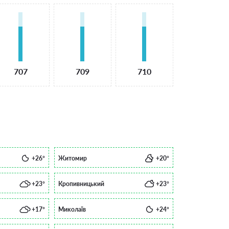
707
709
710
+26°
Житомир
+20°
+23°
Кропивницький
+23°
+17°
Миколаїв
+24°