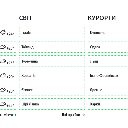
СВІТ
КУРОРТИ
Італія
Буковель
+24°
Таїланд
Одеса
+23°
Туреччина
Львів
+23°
Хорватія
Івано-Франківськ
+20°
Єгипет
Яремче
+23°
Шрі Ланка
Харків
+23°
сі міста
Всі країни