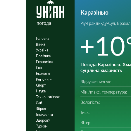
Каразінью
погода
Ріу-Гранди-ду-Сул, Бразил
+10
Головна
Війна
Україна
Політика
Економіка
Погода Каразінью
: Хм
Світ
суцільна хмарність
Екологія
Регіони
Відчувається як:
Спорт
Наука
Мін./mакс. температура:
Техно і зв'язок
Вологість:
Лайт
Зброя
Тиск:
Інциденти
Здоров'я
Вітер:
Туризм