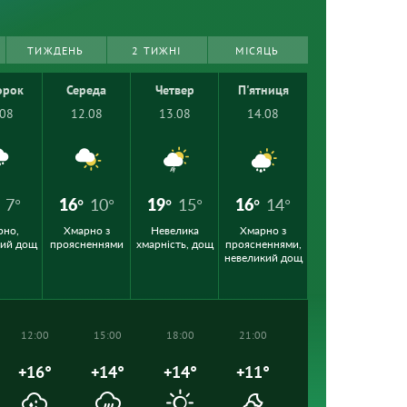
ТИЖДЕНЬ
2 ТИЖНІ
МІСЯЦЬ
орок
Середа
Четвер
П'ятниця
.08
12.08
13.08
14.08
7°
16°
10°
19°
15°
16°
14°
рно,
Хмарно з
Невелика
Хмарно з
кий дощ
проясненнями
хмарність, дощ
проясненнями,
невеликий дощ
12:00
15:00
18:00
21:00
+16°
+14°
+14°
+11°