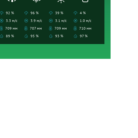
92 %
96 %
39 %
4 %
3.3 м/с
3.9 м/с
3.1 м/с
1.0 м/с
709 мм
707 мм
709 мм
710 мм
89 %
95 %
93 %
97 %