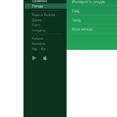
Цікавинки
Ймовірність опадів:
Погода
Схід:
Відео з Youtube
Думки
Захід
Статті
Фаза місяця:
Інтерв`ю
Каталог
Контакти
Укр
Рус