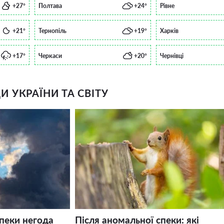
+27°
Полтава
+24°
Рівне
+21°
Тернопіль
+19°
Харків
+17°
Черкаси
+20°
Чернівці
 УКРАЇНИ ТА СВІТУ
спеки негода
Після аномальної спеки: які