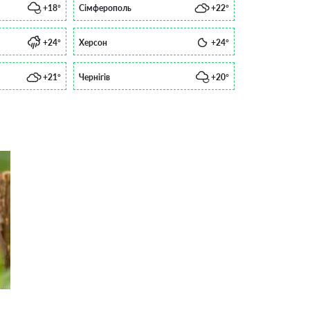
+18°
Сімферополь
+22°
+24°
Херсон
+24°
+21°
Чернігів
+20°