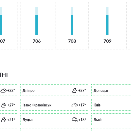
07
706
708
709
ЇНІ
+22°
Дніпро
+27°
Донецьк
+27°
Івано-Франківськ
+17°
Київ
+21°
Луцьк
+18°
Львів