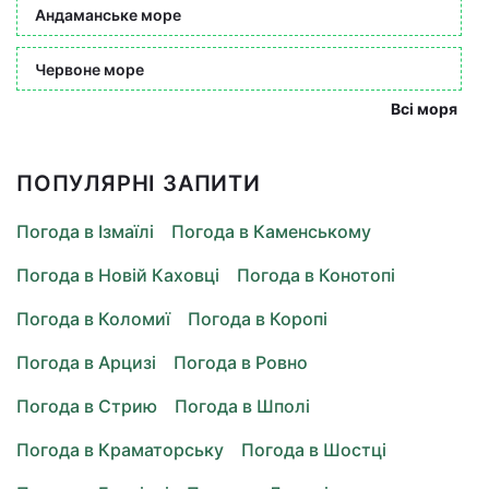
Андаманське море
Червоне море
Всі моря
ПОПУЛЯРНІ ЗАПИТИ
Погода в Ізмаїлі
Погода в Каменському
Погода в Новій Каховці
Погода в Конотопі
Погода в Коломиї
Погода в Коропі
Погода в Арцизі
Погода в Ровно
Погода в Стрию
Погода в Шполі
Погода в Краматорську
Погода в Шостці