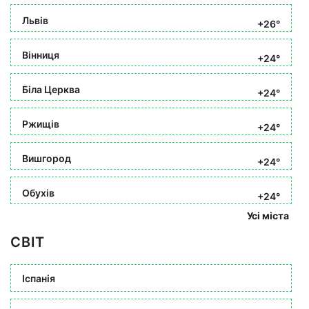
Львів
+26°
Вінниця
+24°
Біла Церква
+24°
Ржищів
+24°
Вишгород
+24°
Обухів
+24°
Усі міста
СВІТ
Іспанія