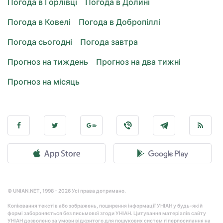
Погода в Горлівці
Погода в Долині
Погода в Ковелі
Погода в Добропіллі
Погода сьогодні
Погода завтра
Прогноз на тиждень
Прогноз на два тижні
Прогноз на місяць
© UNIAN.NET, 1998 - 2026 Усі права дотримано.
Копіювання текстів або зображень, поширення інформації УНІАН у будь-якій
формі забороняється без письмової згоди УНІАН. Цитування матеріалів сайту
УНІАН дозволено за умови відкритого для пошукових систем гіперпосилання на