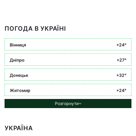
ПОГОДА В УКРАЇНІ
Вінниця
+24°
Дніпро
+27°
Донецьк
+32°
Житомир
+24°
Розгорнути
УКРАЇНА