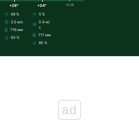
10.08
+28°
+24°
69 %
5 %
2.5 м/с
0.4 м/
с
716 мм
717 мм
63 %
80 %
ad