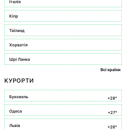
Італія
Кіпр
Таїланд
Хорватія
Шрі Ланка
Всі країни
КУРОРТИ
Буковель
+28°
Одеса
+27°
Львів
+26°