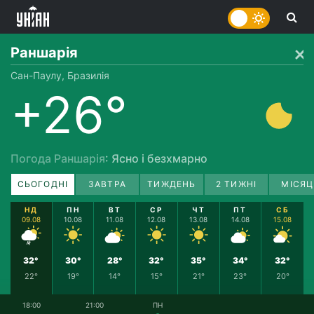
Раншарія
Сан-Паулу, Бразилія
+26°
Погода Раншарія
: Ясно і безхмарно
СЬОГОДНІ
ЗАВТРА
ТИЖДЕНЬ
2 ТИЖНІ
МІСЯЦ
НД
ПН
ВТ
СР
ЧТ
ПТ
СБ
09.08
10.08
11.08
12.08
13.08
14.08
15.08
32°
30°
28°
32°
35°
34°
32°
22°
19°
14°
15°
21°
23°
20°
18:00
21:00
ПН