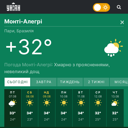
Монті-Алегрі
Пари, Бразилія
+32°
Погода Монті-Алегрі
: Хмарно з проясненнями,
невеликий дощ
СЬОГОДНІ
ЗАВТРА
ТИЖДЕНЬ
2 ТИЖНІ
МІСЯЦ
ПТ
СБ
НД
ПН
ВТ
СР
ЧТ
07.08
08.08
09.08
10.08
11.08
12.08
13.08
33°
34°
34°
34°
34°
32°
32°
24°
23°
24°
24°
24°
25°
25°