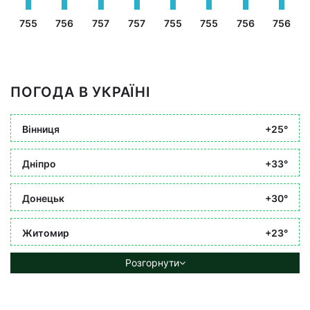
755
756
757
757
755
755
756
756
ПОГОДА В УКРАЇНІ
Вінниця
+25°
Дніпро
+33°
Донецьк
+30°
Житомир
+23°
Розгорнути