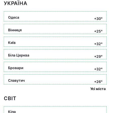
УКРАЇНА
Одеса
+30°
Вінниця
+25°
Київ
+32°
Біла Церква
+29°
Бровари
+32°
Славутич
+26°
Усі міста
СВІТ
Кіпр