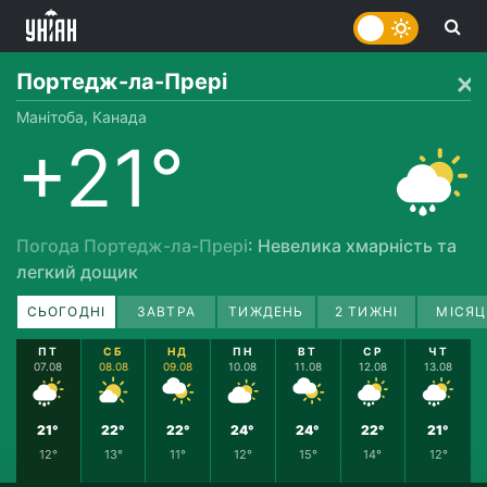
Портедж-ла-Прері
Манітоба, Канада
+21°
Погода Портедж-ла-Прері
: Невелика хмарність та
легкий дощик
СЬОГОДНІ
ЗАВТРА
ТИЖДЕНЬ
2 ТИЖНІ
МІСЯЦ
ПТ
СБ
НД
ПН
ВТ
СР
ЧТ
07.08
08.08
09.08
10.08
11.08
12.08
13.08
21°
22°
22°
24°
24°
22°
21°
12°
13°
11°
12°
15°
14°
12°