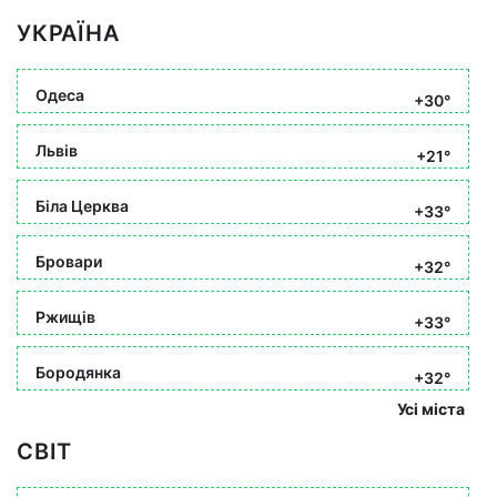
УКРАЇНА
Одеса
+30°
Львів
+21°
Біла Церква
+33°
Бровари
+32°
Ржищів
+33°
Бородянка
+32°
Усі міста
СВІТ