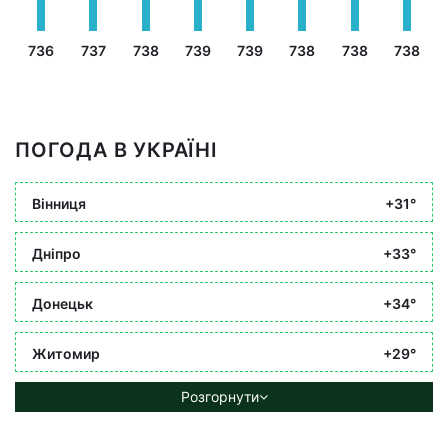
736
737
738
739
739
738
738
738
ПОГОДА В УКРАЇНІ
Вінниця
+31°
Дніпро
+33°
Донецьк
+34°
Житомир
+29°
Розгорнути