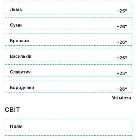
Львів
+25°
Суми
+26°
Бровари
+26°
Васильків
+26°
Славутич
+25°
Бородянка
+26°
Усі міста
СВІТ
Італія