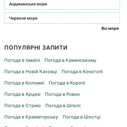
Андаманське море
Червоне море
Всі моря
ПОПУЛЯРНІ ЗАПИТИ
Погода в Ізмаїлі
Погода в Каменському
Погода в Новій Каховці
Погода в Конотопі
Погода в Коломиї
Погода в Коропі
Погода в Арцизі
Погода в Ровно
Погода в Стрию
Погода в Шполі
Погода в Краматорську
Погода в Шостці