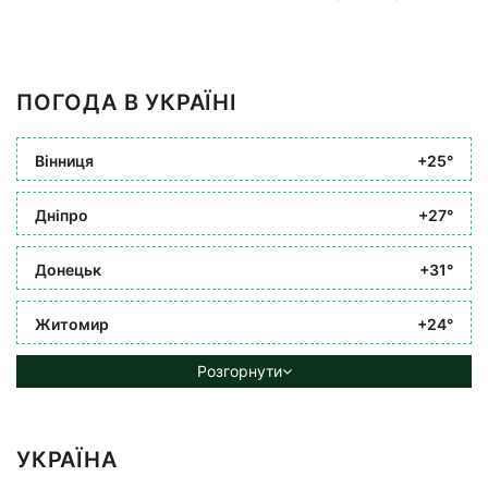
ПОГОДА В УКРАЇНІ
Вінниця
+25°
Дніпро
+27°
Донецьк
+31°
Житомир
+24°
Розгорнути
УКРАЇНА