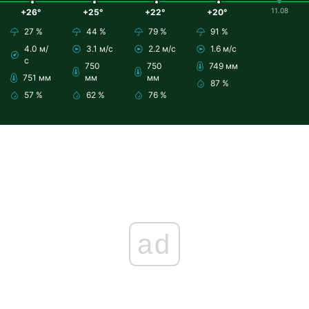
11.08
+26°
+25°
+22°
+20°
27 %
44 %
79 %
91 %
4.0 м/
3.1 м/с
2.2 м/с
1.6 м/с
с
750
750
749 мм
751 мм
мм
мм
87 %
57 %
62 %
76 %
ad