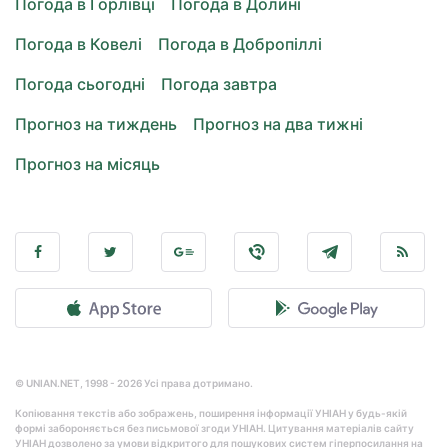
Погода в Горлівці
Погода в Долині
Погода в Ковелі
Погода в Добропіллі
Погода сьогодні
Погода завтра
Прогноз на тиждень
Прогноз на два тижні
Прогноз на місяць
© UNIAN.NET, 1998 - 2026 Усі права дотримано.
Копіювання текстів або зображень, поширення інформації УНІАН у будь-якій
формі забороняється без письмової згоди УНІАН. Цитування матеріалів сайту
УНІАН дозволено за умови відкритого для пошукових систем гіперпосилання на