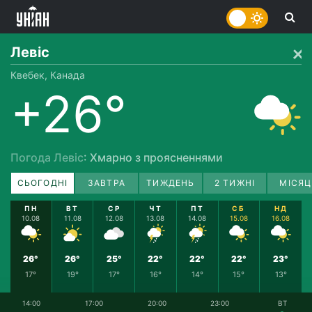
Левіс
Квебек, Канада
+26°
Погода Левіс
: Хмарно з проясненнями
СЬОГОДНІ
ЗАВТРА
ТИЖДЕНЬ
2 ТИЖНІ
МІСЯЦ
ПН
ВТ
СР
ЧТ
ПТ
СБ
НД
10.08
11.08
12.08
13.08
14.08
15.08
16.08
26°
26°
25°
22°
22°
22°
23°
17°
19°
17°
16°
14°
15°
13°
14:00
17:00
20:00
23:00
ВТ