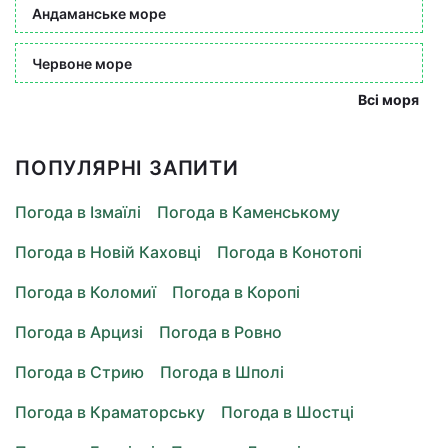
Андаманське море
Червоне море
Всі моря
ПОПУЛЯРНІ ЗАПИТИ
Погода в Ізмаїлі
Погода в Каменському
Погода в Новій Каховці
Погода в Конотопі
Погода в Коломиї
Погода в Коропі
Погода в Арцизі
Погода в Ровно
Погода в Стрию
Погода в Шполі
Погода в Краматорську
Погода в Шостці