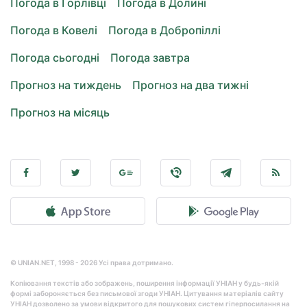
Погода в Горлівці
Погода в Долині
Погода в Ковелі
Погода в Добропіллі
Погода сьогодні
Погода завтра
Прогноз на тиждень
Прогноз на два тижні
Прогноз на місяць
© UNIAN.NET, 1998 - 2026 Усі права дотримано.
Копіювання текстів або зображень, поширення інформації УНІАН у будь-якій
формі забороняється без письмової згоди УНІАН. Цитування матеріалів сайту
УНІАН дозволено за умови відкритого для пошукових систем гіперпосилання на