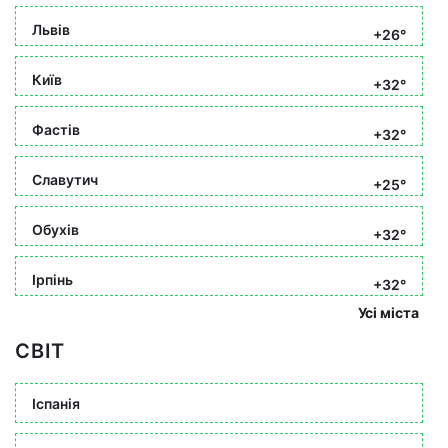
Львів
+26°
Київ
+32°
Фастів
+32°
Славутич
+25°
Обухів
+32°
Ірпінь
+32°
Усі міста
СВІТ
Іспанія