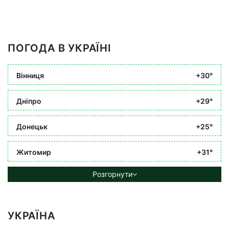
ПОГОДА В УКРАЇНІ
Вінниця
+30°
Дніпро
+29°
Донецьк
+25°
Житомир
+31°
Розгорнути
УКРАЇНА