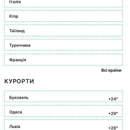
Італія
Кіпр
Таїланд
Туреччина
Франція
Всі країни
КУРОРТИ
Буковель
+24°
Одеса
+29°
Львів
+26°