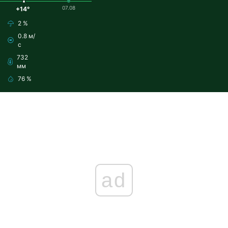
07.08
+14°
2 %
0.8 м/
с
732
мм
76 %
ad