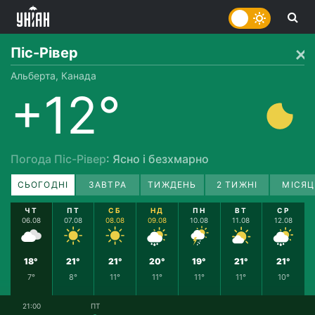
Піс-Рівер
Альберта, Канада
+12°
Погода Піс-Рівер
: Ясно і безхмарно
СЬОГОДНІ
ЗАВТРА
ТИЖДЕНЬ
2 ТИЖНІ
МІСЯЦ
ЧТ
ПТ
СБ
НД
ПН
ВТ
СР
06.08
07.08
08.08
09.08
10.08
11.08
12.08
18°
21°
21°
20°
19°
21°
21°
7°
8°
11°
11°
11°
11°
10°
21:00
ПТ