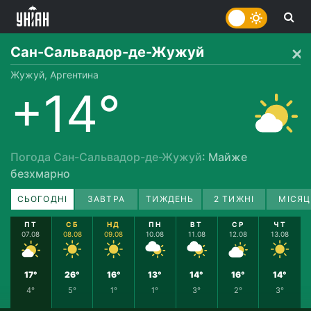
Сан-Сальвадор-де-Жужуй
Жужуй, Аргентина
+14°
Погода Сан-Сальвадор-де-Жужуй
: Майже
безхмарно
СЬОГОДНІ
ЗАВТРА
ТИЖДЕНЬ
2 ТИЖНІ
МІСЯЦ
ПТ
СБ
НД
ПН
ВТ
СР
ЧТ
07.08
08.08
09.08
10.08
11.08
12.08
13.08
17°
26°
16°
13°
14°
16°
14°
4°
5°
1°
1°
3°
2°
3°