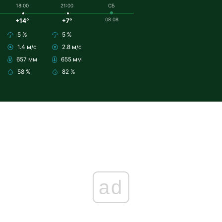
18:00
21:00
СБ
08.08
+14°
+7°
5 %
5 %
1.4 м/с
2.8 м/с
657 мм
655 мм
58 %
82 %
ad