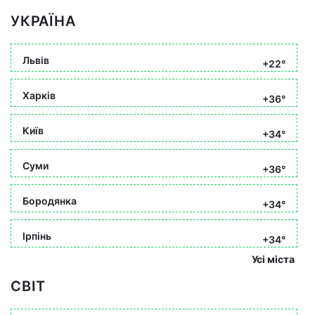
УКРАЇНА
Львів
+22°
Харків
+36°
Київ
+34°
Суми
+36°
Бородянка
+34°
Ірпінь
+34°
Усі міста
СВІТ