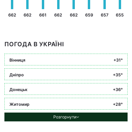
662
662
661
662
662
659
657
655
ПОГОДА В УКРАЇНІ
Вінниця
+31°
Дніпро
+35°
Донецьк
+36°
Житомир
+28°
Розгорнути