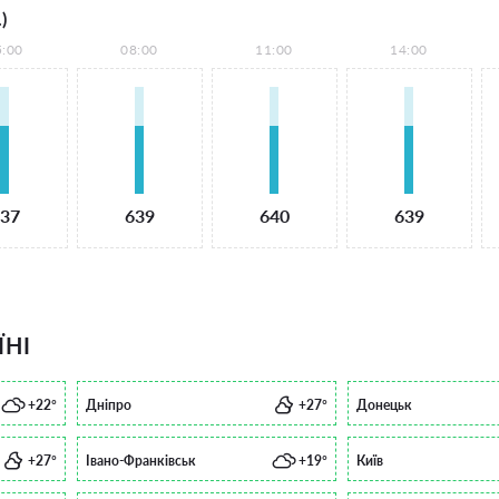
)
5:00
08:00
11:00
14:00
37
639
640
639
ЇНІ
+22°
Дніпро
+27°
Донецьк
+27°
Івано-Франківськ
+19°
Київ