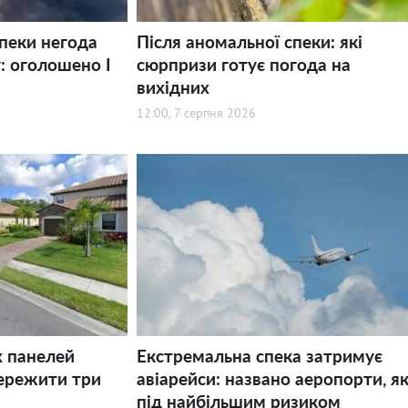
спеки негода
Після аномальної спеки: які
: оголошено І
сюрпризи готує погода на
вихідних
12:00, 7 серпня 2026
х панелей
Екстремальна спека затримує
ережити три
авіарейси: названо аеропорти, як
під найбільшим ризиком