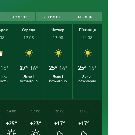
ТИЖДЕНЬ
2 ТИЖНІ
МІСЯЦЬ
орок
Середа
Четвер
П'ятниця
.08
12.08
13.08
14.08
16°
27°
16°
25°
16°
25°
15°
лика
Ясно і
Ясно і
Ясно і
ність
безхмарно
безхмарно
безхмарно
14:00
17:00
20:00
23:00
+25°
+23°
+17°
+17°