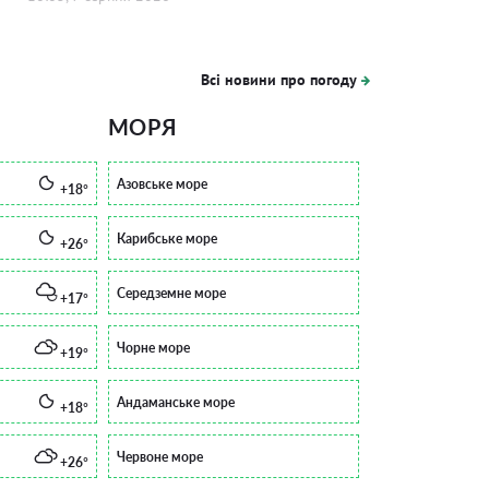
Всі новини про погоду
МОРЯ
Азовське море
+18°
Карибське море
+26°
Середземне море
+17°
Чорне море
+19°
Андаманське море
+18°
Червоне море
+26°