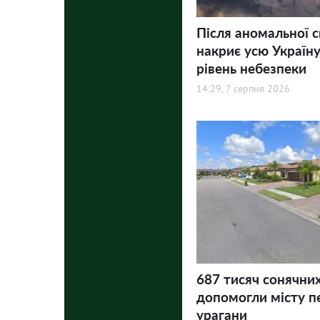
Після аномальної 
накриє усю Україну
рівень небезпеки
14:29, 7 серпня 2026
687 тисяч сонячни
допомогли місту п
урагани