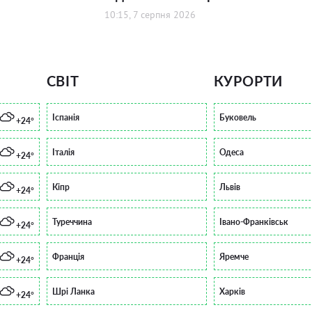
10:15, 7 серпня 2026
СВІТ
КУРОРТИ
Іспанія
Буковель
+24°
Італія
Одеса
+24°
Кіпр
Львів
+24°
Туреччина
Івано-Франківськ
+24°
Франція
Яремче
+24°
Шрі Ланка
Харків
+24°