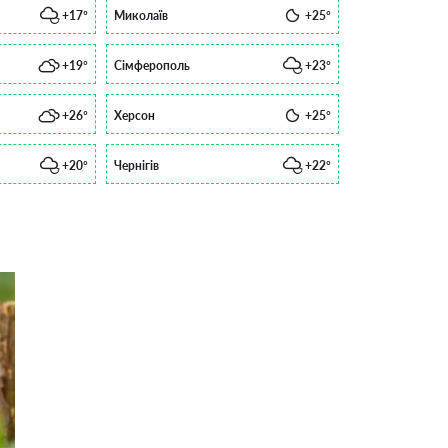
+17°
Миколаїв
+25°
+19°
Сімферополь
+23°
+26°
Херсон
+25°
+20°
Чернігів
+22°