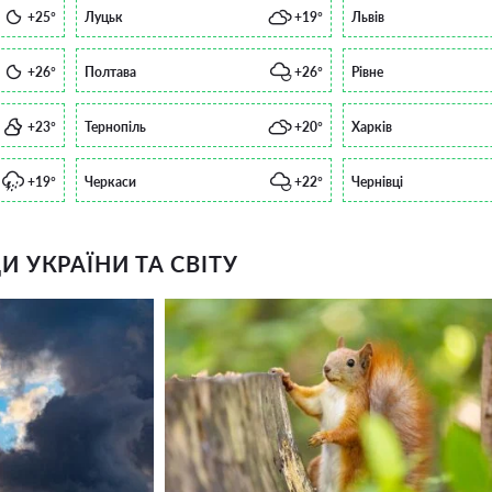
+25°
Луцьк
+19°
Львів
+26°
Полтава
+26°
Рівне
+23°
Тернопіль
+20°
Харків
+19°
Черкаси
+22°
Чернівці
 УКРАЇНИ ТА СВІТУ