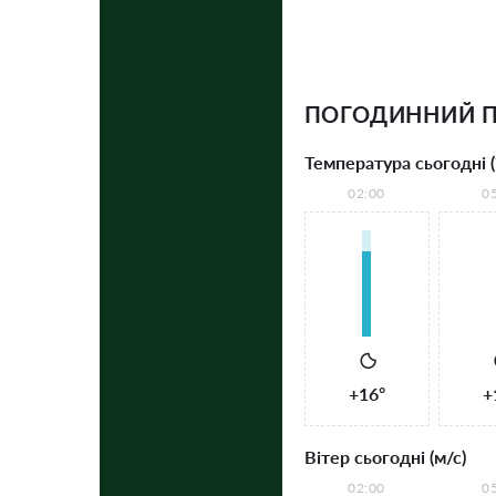
ПОГОДИННИЙ П
Температура сьогодні (
02:00
0
+16°
+
Вітер сьогодні (м/с)
02:00
0