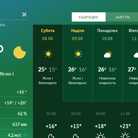
СЬОГОДНІ
ЗАВТРА
чна
Субота
Неділя
Понеділок
Вівт
08.08
09.08
10.08
11
°
25°
15°
26°
16°
26°
16°
27°
 Ясно і
Ясно і
Ясно і
Невелика
Неве
безхмарно
безхмарно
хмарність
хмар
+16 °
+14° / +26°
62 %
02:00
05:00
08:00
11:00
637 мм
+16°
+15°
+18°
+23°
4.2 м/с