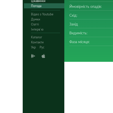
Цікавинки
Погода
Ймовірність опадів:
Відео з Youtube
Схід:
Думки
Захід
Статті
Інтерв`ю
Видимість:
Каталог
Фаза місяця:
Контакти
Укр
Рус