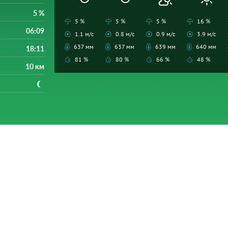
5 %
5 %
5 %
5 %
16 %
06:09
1.1 м/с
0.8 м/с
0.9 м/с
3.9 м/с
637 мм
637 мм
639 мм
640 мм
18:11
81 %
80 %
66 %
48 %
10 км