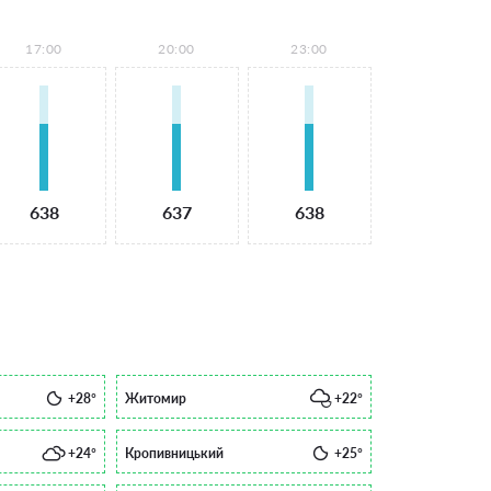
17:00
20:00
23:00
638
637
638
+28°
Житомир
+22°
+24°
Кропивницький
+25°