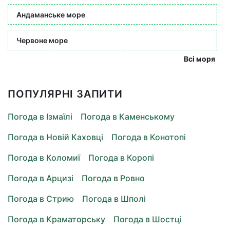
Андаманське море
Червоне море
Всі моря
ПОПУЛЯРНІ ЗАПИТИ
Погода в Ізмаїлі
Погода в Каменському
Погода в Новій Каховці
Погода в Конотопі
Погода в Коломиї
Погода в Коропі
Погода в Арцизі
Погода в Ровно
Погода в Стрию
Погода в Шполі
Погода в Краматорську
Погода в Шостці