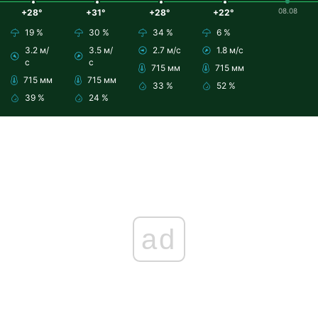
08.08
+28°
+31°
+28°
+22°
19 %
30 %
34 %
6 %
3.2 м/
3.5 м/
2.7 м/с
1.8 м/с
с
с
715 мм
715 мм
715 мм
715 мм
33 %
52 %
39 %
24 %
ad