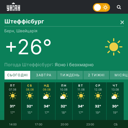
Штеффісбург
Берн, Швейцарія
+26°
Погода Штеффісбург
: Ясно і безхмарно
СЬОГОДНІ
ЗАВТРА
ТИЖДЕНЬ
2 ТИЖНІ
МІСЯЦ
ПТ
СБ
НД
ПН
ВТ
СР
ЧТ
07.08
08.08
09.08
10.08
11.08
12.08
13.08
31°
32°
34°
32°
34°
32°
30°
17°
15°
17°
18°
17°
19°
19°
14:00
17:00
20:00
23:00
СБ