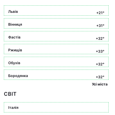
Львів
+21°
Вінниця
+31°
Фастів
+32°
Ржищів
+33°
Обухів
+32°
Бородянка
+32°
Усі міста
СВІТ
Італія