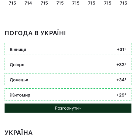
715
714
715
715
715
715
715
715
ПОГОДА В УКРАЇНІ
Вінниця
+31°
Дніпро
+33°
Донецьк
+34°
Житомир
+29°
Розгорнути
УКРАЇНА