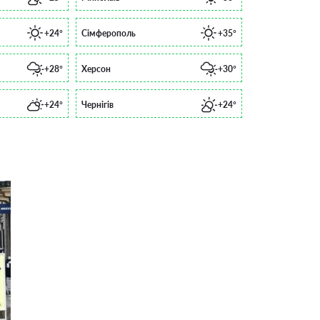
+24°
Сімферополь
+35°
+28°
Херсон
+30°
+24°
Чернігів
+24°