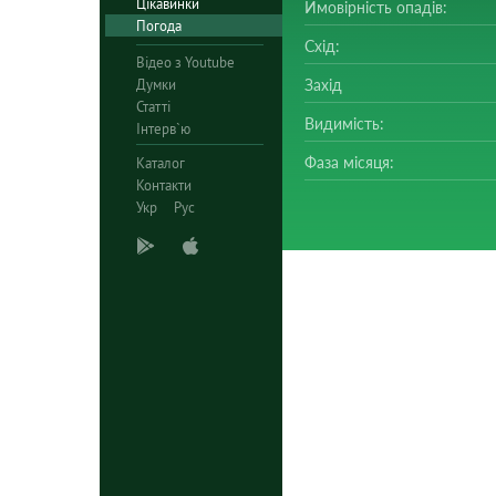
Цікавинки
Ймовірність опадів:
Погода
Схід:
Відео з Youtube
Думки
Захід
Статті
Видимість:
Інтерв`ю
Фаза місяця:
Каталог
Контакти
Укр
Рус