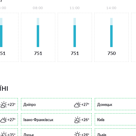
5:00
08:00
11:00
14:00
51
751
751
750
ЇНІ
+23°
Дніпро
+27°
Донецьк
+27°
Івано-Франківськ
+26°
Київ
+35°
Луцьк
+24°
Львів