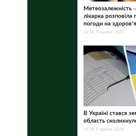
Метеозалежність –
лікарка розповіла 
погоди на здоров’
16:56, 9 серпня 2026
В Україні стався зе
область сколихнул
10:28, 9 серпня 2026