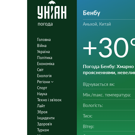
Бенбу
погода
Аньхой, Китай
+30
Головна
Війна
Україна
Політика
Економіка
Погода Бенбу
: Хмарно 
Світ
проясненнями, невели
Екологія
Регіони
Відчувається як:
Спорт
Наука
Мін./mакс. температура:
Техно і зв'язок
Вологість:
Лайт
Зброя
Тиск:
Інциденти
Здоров'я
Вітер:
Туризм