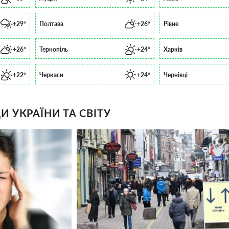
+29°
Полтава
+26°
Рівне
+26°
Тернопіль
+24°
Харків
+22°
Черкаси
+24°
Чернівці
 УКРАЇНИ ТА СВІТУ