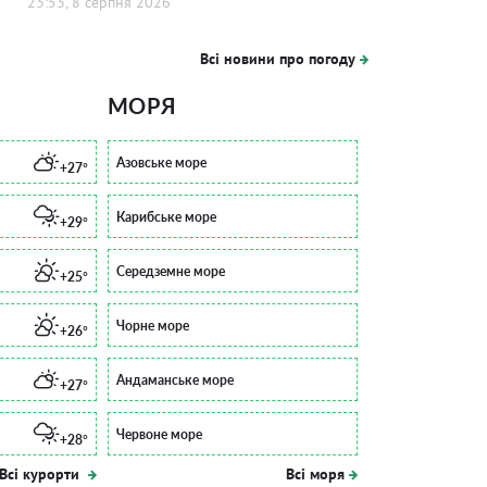
23:53, 8 серпня 2026
Всі новини про погоду
МОРЯ
Азовське море
+27°
Карибське море
+29°
Середземне море
+25°
Чорне море
+26°
Андаманське море
+27°
Червоне море
+28°
Всі курорти
Всі моря