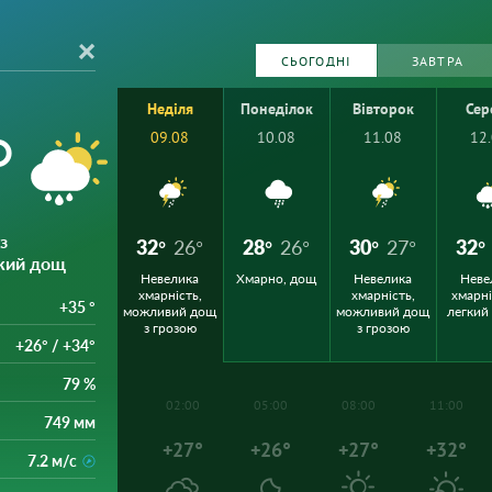
СЬОГОДНІ
ЗАВТРА
Неділя
Понеділок
Вівторок
Сер
°
09.08
10.08
11.08
12
з
32°
26°
28°
26°
30°
27°
32°
кий дощ
Невелика
Хмарно, дощ
Невелика
Неве
хмарність,
хмарність,
хмарні
+35 °
можливий дощ
можливий дощ
легкий
з грозою
з грозою
+26° / +34°
79 %
02:00
05:00
08:00
11:00
749 мм
+27°
+26°
+27°
+32°
7.2 м/с