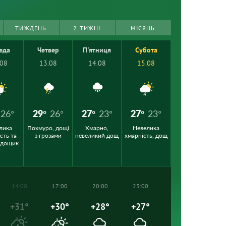
ТИЖДЕНЬ
2 ТИЖНІ
МІСЯЦЬ
еда
Четвер
П'ятниця
Субота
.08
13.08
14.08
15.08
26°
29°
26°
27°
23°
27°
23°
лика
Похмуро, дощі
Хмарно,
Невелика
сть та
з грозами
невеликий дощ
хмарність, дощ
 дощик
14:00
17:00
20:00
23:00
+31°
+30°
+28°
+27°