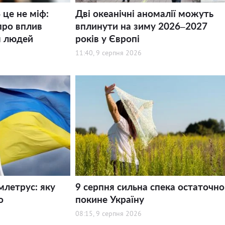
 це не міф:
Дві океанічні аномалії можуть
про вплив
вплинути на зиму 2026–2027
я людей
років у Європі
11:40, 9 серпня 2026
млетрус: яку
9 серпня сильна спека остаточно
о
покине Україну
08:15, 9 серпня 2026