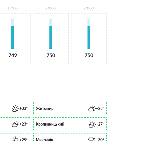
17:00
20:00
23:00
749
750
750
+33°
Житомир
+23°
+23°
Кропивницький
+27°
+25°
Миколаїв
+30°