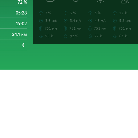
72 %
05:28
7 %
3 %
3 %
12 %
3.6 м/с
3.4 м/с
4.5 м/с
5.8 м/с
19:02
751 мм
751 мм
751 мм
751 мм
24.1 км
95 %
92 %
77 %
63 %