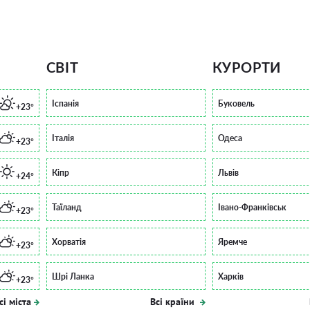
СВІТ
КУРОРТИ
Іспанія
Буковель
+23°
Італія
Одеса
+23°
Кіпр
Львів
+24°
Таїланд
Івано-Франківськ
+23°
Хорватія
Яремче
+23°
Шрі Ланка
Харків
+23°
сі міста
Всі країни