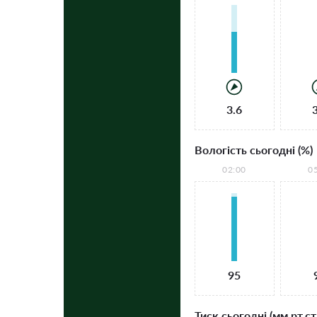
3.6
Вологість сьогодні (%)
02:00
0
95
Тиск сьогодні (мм рт.ст.