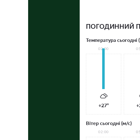
ПОГОДИННИЙ П
Температура сьогодні (
02:00
0
+27°
+
Вітер сьогодні (м/с)
02:00
0