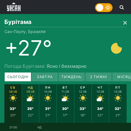
Бурітама
Сан-Паулу, Бразилія
+27°
Погода Бурітама
: Ясно і безхмарно
СЬОГОДНІ
ЗАВТРА
ТИЖДЕНЬ
2 ТИЖНІ
МІСЯЦ
СБ
НД
ПН
ВТ
СР
ЧТ
ПТ
08.08
09.08
10.08
11.08
12.08
13.08
14.08
33°
35°
31°
30°
33°
34°
32°
20°
22°
21°
17°
18°
22°
21°
21:00
НД