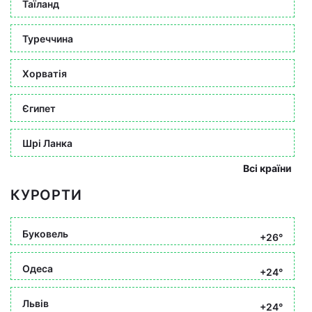
Таїланд
Туреччина
Хорватія
Єгипет
Шрі Ланка
Всі країни
КУРОРТИ
Буковель
+26°
Одеса
+24°
Львів
+24°