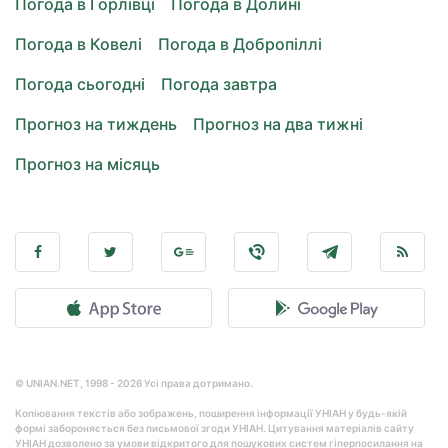
Погода в Горлівці
Погода в Долині
Погода в Ковелі
Погода в Добропіллі
Погода сьогодні
Погода завтра
Прогноз на тиждень
Прогноз на два тижні
Прогноз на місяць
© UNIAN.NET, 1998 - 2026 Усі права дотримано.
Копіювання текстів або зображень, поширення інформації УНІАН у будь-якій
формі забороняється без письмової згоди УНІАН. Цитування матеріалів сайту
УНІАН дозволено за умови відкритого для пошукових систем гіперпосилання на