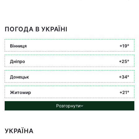
ПОГОДА В УКРАЇНІ
Вінниця
+19°
Дніпро
+25°
Донецьк
+34°
Житомир
+21°
Розгорнути
УКРАЇНА