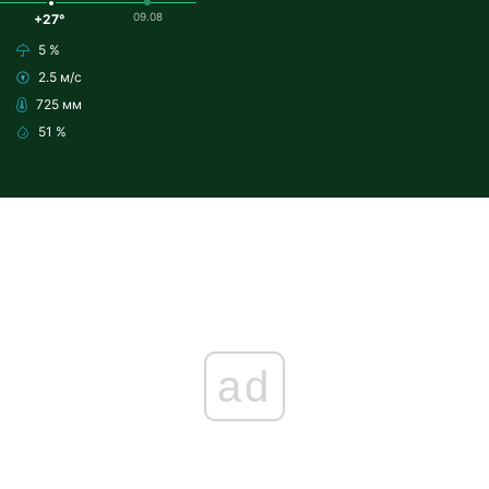
09.08
+27°
5 %
2.5 м/с
725 мм
51 %
ad