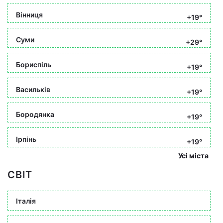
Вінниця
+19°
Суми
+29°
Бориспіль
+19°
Васильків
+19°
Бородянка
+19°
Ірпінь
+19°
Усі міста
СВІТ
Італія