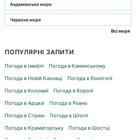
Андаманське море
Червоне море
Всі моря
ПОПУЛЯРНІ ЗАПИТИ
Погода в Ізмаїлі
Погода в Каменському
Погода в Новій Каховці
Погода в Конотопі
Погода в Коломиї
Погода в Коропі
Погода в Арцизі
Погода в Ровно
Погода в Стрию
Погода в Шполі
Погода в Краматорську
Погода в Шостці