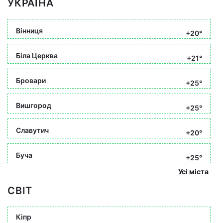
УКРАЇНА
Вінниця
+20°
Біла Церква
+21°
Бровари
+25°
Вишгород
+25°
Славутич
+20°
Буча
+25°
Усі міста
СВІТ
Кіпр