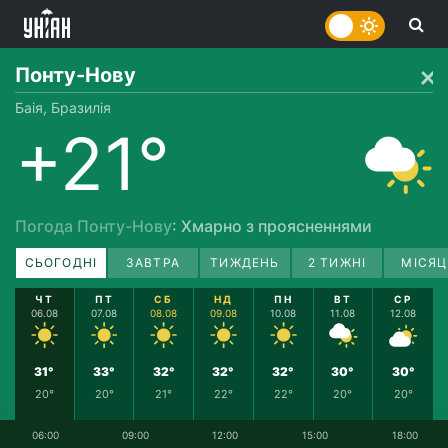
Понту-Нову
Баія, Бразилія
+21°
Погода Понту-Нову
: Хмарно з проясненнями
СЬОГОДНІ
ЗАВТРА
ТИЖДЕНЬ
2 ТИЖНІ
МІСЯЦ
ЧТ
ПТ
СБ
НД
ПН
ВТ
СР
06.08
07.08
08.08
09.08
10.08
11.08
12.08
31°
33°
32°
32°
32°
30°
30°
20°
20°
21°
22°
22°
20°
20°
06:00
09:00
12:00
15:00
18:00