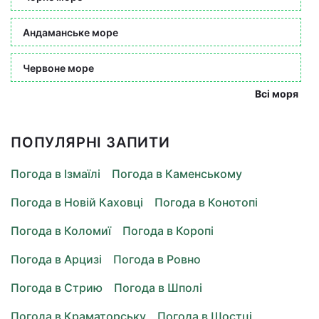
Андаманське море
Червоне море
Всі моря
ПОПУЛЯРНІ ЗАПИТИ
Погода в Ізмаїлі
Погода в Каменському
Погода в Новій Каховці
Погода в Конотопі
Погода в Коломиї
Погода в Коропі
Погода в Арцизі
Погода в Ровно
Погода в Стрию
Погода в Шполі
Погода в Краматорську
Погода в Шостці