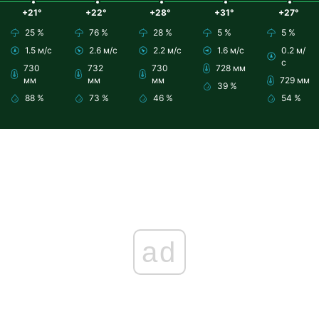
+21°
+22°
+28°
+31°
+27°
25 %
76 %
28 %
5 %
5 %
1.5 м/с
2.6 м/с
2.2 м/с
1.6 м/с
0.2 м/
с
730
732
730
728 мм
мм
мм
мм
729 мм
39 %
88 %
73 %
46 %
54 %
ad