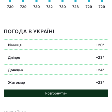
730
729
730
732
730
728
729
729
ПОГОДА В УКРАЇНІ
Вінниця
+20°
Дніпро
+23°
Донецьк
+24°
Житомир
+23°
Розгорнути