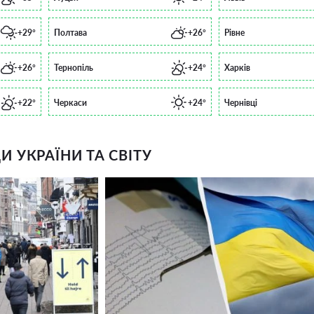
+29°
Полтава
+26°
Рівне
+26°
Тернопіль
+24°
Харків
+22°
Черкаси
+24°
Чернівці
 УКРАЇНИ ТА СВІТУ