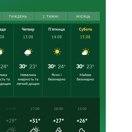
ТИЖДЕНЬ
2 ТИЖНІ
МІСЯЦЬ
еда
Четвер
П'ятниця
Субота
.08
13.08
14.08
15.08
24°
30°
23°
30°
24°
30°
23°
лика
Невелика
Ясно і
Майже
сть та
хмарність та
безхмарно
безхмарно
 дощик
легкий дощик
14:00
17:00
20:00
23:00
+29°
+31°
+27°
+26°