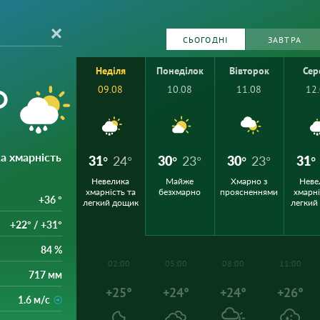
СЬОГОДНІ
ЗАВТРА
Неділя
Понеділок
Вівторок
Сер
°
09.08
10.08
11.08
12
а хмарність
31°
24°
30°
23°
30°
23°
31°
Невелика
Майже
Хмарно з
Неве
хмарність та
безхмарно
проясненнями
хмарні
+36 °
легкий дощик
легкий
+22° / +31°
84 %
02:00
05:00
08:00
11:00
717 мм
+25°
+24°
+24°
+26°
1.6 м/с