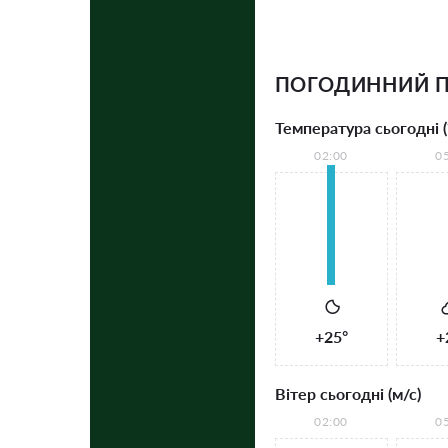
ПОГОДИННИЙ П
Температура сьогодні (
02:00
0
+25°
+
Вітер сьогодні (м/с)
02:00
0