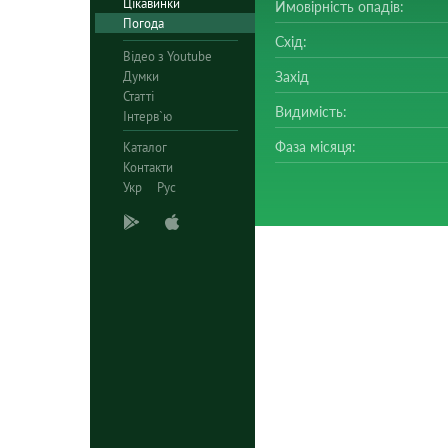
Цікавинки
Ймовірність опадів:
Погода
Схід:
Відео з Youtube
Думки
Захід
Статті
Видимість:
Інтерв`ю
Фаза місяця:
Каталог
Контакти
Укр
Рус