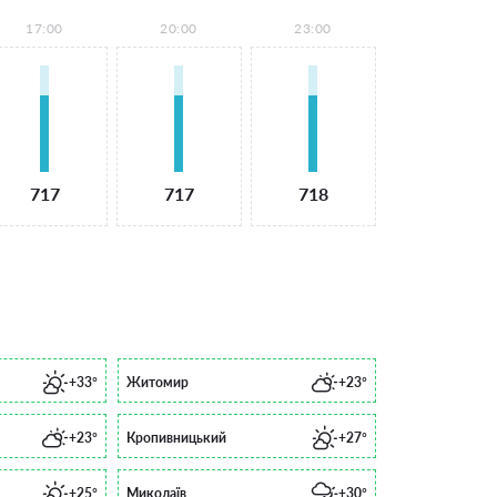
17:00
20:00
23:00
717
717
718
+33°
Житомир
+23°
+23°
Кропивницький
+27°
+25°
Миколаїв
+30°