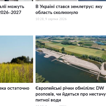
алії можуть
В Україні стався землетрус: яку
2026–2027
область сколихнуло
10:28, 9 серпня 2026
ека остаточно
Європейські річки обміліли: DW
розповів, чи йдеться про нестачу
питної води