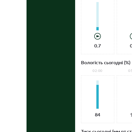
0.7
Вологість сьогодні (%)
02:00
0
84
Тиск сьогодні (мм рт.ст.