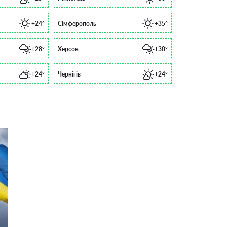
+24°
Сімферополь
+35°
+28°
Херсон
+30°
+24°
Чернігів
+24°