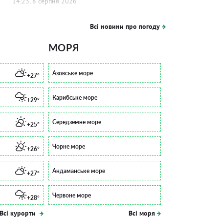
14:23, 8 серпня 2026
Всі новини про погоду
МОРЯ
Азовське море
+27°
Карибське море
+29°
Середземне море
+25°
Чорне море
+26°
Андаманське море
+27°
Червоне море
+28°
Всі курорти
Всі моря