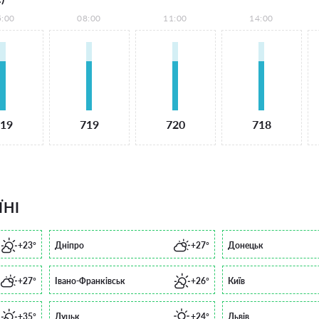
5:00
08:00
11:00
14:00
19
719
720
718
ЇНІ
+23°
Дніпро
+27°
Донецьк
+27°
Івано-Франківськ
+26°
Київ
+35°
Луцьк
+24°
Львів