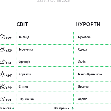
23:53, 8 серпня 2026
СВІТ
КУРОРТИ
Таїланд
Буковель
+29°
Туреччина
Одеса
+23°
Франція
Львів
+23°
Хорватія
Івано-Франківськ
+24°
Єгипет
Яремче
+24°
Шрі Ланка
Харків
+23°
сі міста
Всі країни