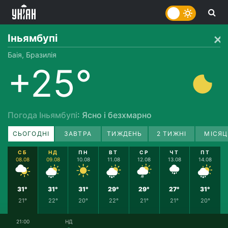
Іньямбупі
Баія, Бразилія
+25°
Погода Іньямбупі
: Ясно і безхмарно
СЬОГОДНІ
ЗАВТРА
ТИЖДЕНЬ
2 ТИЖНІ
МІСЯЦ
СБ
НД
ПН
ВТ
СР
ЧТ
ПТ
08.08
09.08
10.08
11.08
12.08
13.08
14.08
31°
31°
31°
29°
29°
27°
31°
21°
22°
20°
22°
21°
21°
20°
21:00
НД