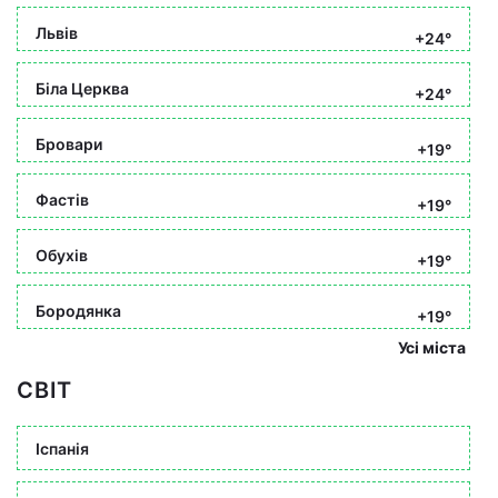
Львів
+24°
Біла Церква
+24°
Бровари
+19°
Фастів
+19°
Обухів
+19°
Бородянка
+19°
Усі міста
СВІТ
Іспанія