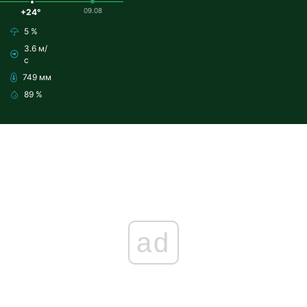
09.08
+24°
5 %
3.6 м/
с
749 мм
89 %
ad