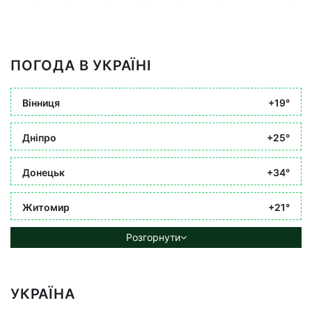
ПОГОДА В УКРАЇНІ
Вінниця
+19°
Дніпро
+25°
Донецьк
+34°
Житомир
+21°
Розгорнути
УКРАЇНА