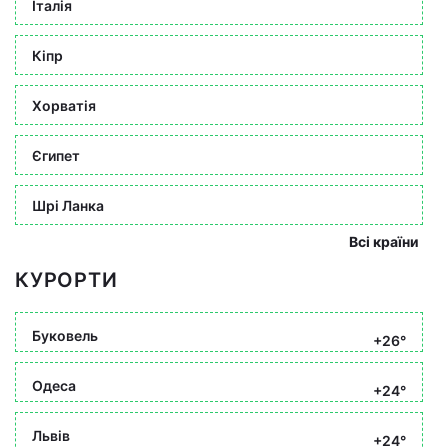
Італія
Кіпр
Хорватія
Єгипет
Шрі Ланка
Всі країни
КУРОРТИ
Буковель
+26°
Одеса
+24°
Львів
+24°