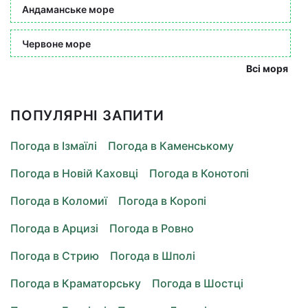
Андаманське море
Червоне море
Всі моря
ПОПУЛЯРНІ ЗАПИТИ
Погода в Ізмаїлі
Погода в Каменському
Погода в Новій Каховці
Погода в Конотопі
Погода в Коломиї
Погода в Коропі
Погода в Арцизі
Погода в Ровно
Погода в Стрию
Погода в Шполі
Погода в Краматорську
Погода в Шостці