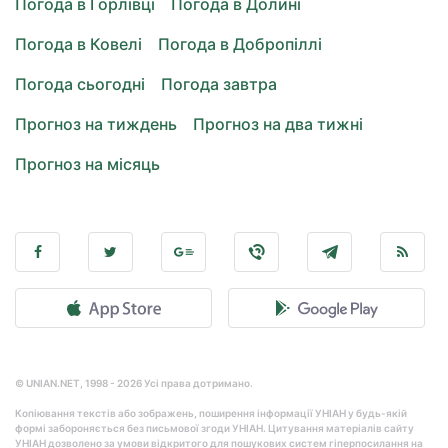
Погода в Горлівці
Погода в Долині
Погода в Ковелі
Погода в Добропіллі
Погода сьогодні
Погода завтра
Прогноз на тиждень
Прогноз на два тижні
Прогноз на місяць
© UNIAN.NET, 1998 - 2026 Усі права дотримано.
Копіювання текстів або зображень, поширення інформації УНІАН у будь-якій
формі забороняється без письмової згоди УНІАН. Цитування матеріалів сайту
УНІАН дозволено за умови відкритого для пошукових систем гіперпосилання на