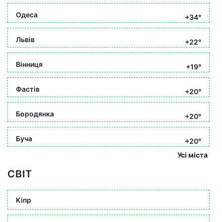
Одеса
+34°
Львів
+22°
Вінниця
+19°
Фастів
+20°
Бородянка
+20°
Буча
+20°
Усі міста
СВІТ
Кіпр