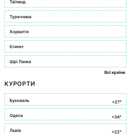
Таїланд
Туреччина
Хорватія
Єгипет
Шрі Ланка
Всі країни
КУРОРТИ
Буковель
+27°
Одеса
+34°
Львів
+22°