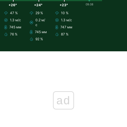
09.08
+26°
+24°
+23°
47 %
29 %
10 %
1.3 м/с
0.2 м/
1.3 м/с
с
745 мм
747 мм
745 мм
76 %
87 %
92 %
ad