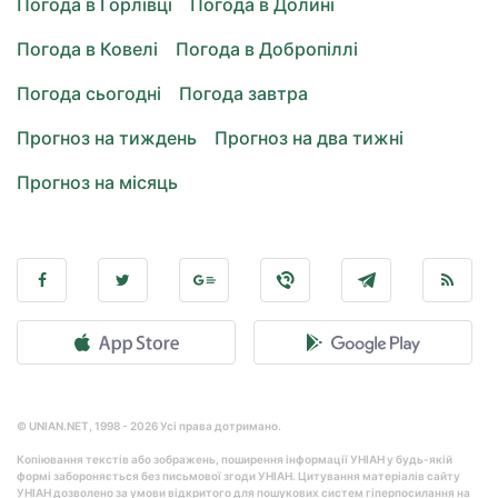
Погода в Горлівці
Погода в Долині
Погода в Ковелі
Погода в Добропіллі
Погода сьогодні
Погода завтра
Прогноз на тиждень
Прогноз на два тижні
Прогноз на місяць
© UNIAN.NET, 1998 - 2026 Усі права дотримано.
Копіювання текстів або зображень, поширення інформації УНІАН у будь-якій
формі забороняється без письмової згоди УНІАН. Цитування матеріалів сайту
УНІАН дозволено за умови відкритого для пошукових систем гіперпосилання на