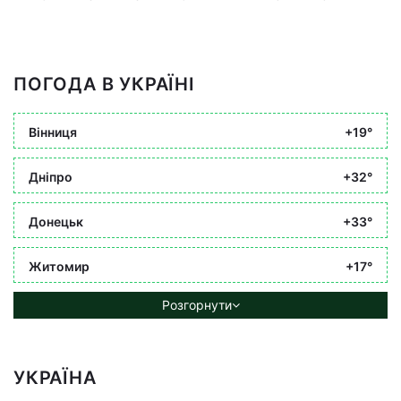
ПОГОДА В УКРАЇНІ
Вінниця
+19°
Дніпро
+32°
Донецьк
+33°
Житомир
+17°
Розгорнути
УКРАЇНА