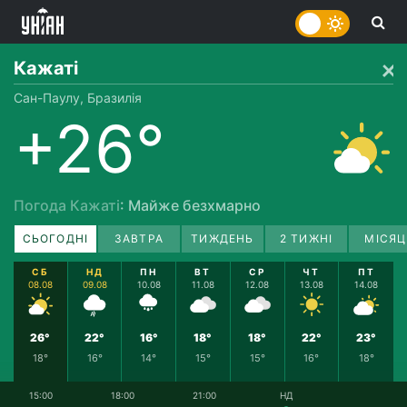
Кажаті
Сан-Паулу, Бразилія
+26°
Погода Кажаті
: Майже безхмарно
СЬОГОДНІ
ЗАВТРА
ТИЖДЕНЬ
2 ТИЖНІ
МІСЯЦ
СБ
НД
ПН
ВТ
СР
ЧТ
ПТ
08.08
09.08
10.08
11.08
12.08
13.08
14.08
26°
22°
16°
18°
18°
22°
23°
18°
16°
14°
15°
15°
16°
18°
15:00
18:00
21:00
НД