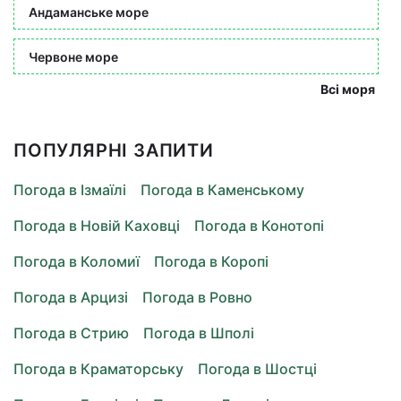
Андаманське море
Червоне море
Всі моря
ПОПУЛЯРНІ ЗАПИТИ
Погода в Ізмаїлі
Погода в Каменському
Погода в Новій Каховці
Погода в Конотопі
Погода в Коломиї
Погода в Коропі
Погода в Арцизі
Погода в Ровно
Погода в Стрию
Погода в Шполі
Погода в Краматорську
Погода в Шостці