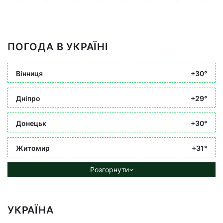
ПОГОДА В УКРАЇНІ
Вінниця
+30°
Дніпро
+29°
Донецьк
+30°
Житомир
+31°
Розгорнути
УКРАЇНА