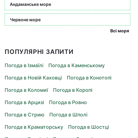
Андаманське море
Червоне море
Всі моря
ПОПУЛЯРНІ ЗАПИТИ
Погода в Ізмаїлі
Погода в Каменському
Погода в Новій Каховці
Погода в Конотопі
Погода в Коломиї
Погода в Коропі
Погода в Арцизі
Погода в Ровно
Погода в Стрию
Погода в Шполі
Погода в Краматорську
Погода в Шостці