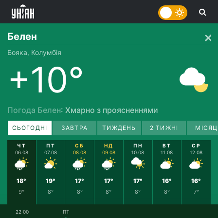
Белен
Бояка, Колумбія
+10°
Погода Белен
: Хмарно з проясненнями
СЬОГОДНІ
ЗАВТРА
ТИЖДЕНЬ
2 ТИЖНІ
МІСЯЦ
ЧТ
ПТ
СБ
НД
ПН
ВТ
СР
06.08
07.08
08.08
09.08
10.08
11.08
12.08
18°
19°
17°
17°
17°
16°
16°
9°
8°
8°
8°
8°
8°
7°
22:00
ПТ