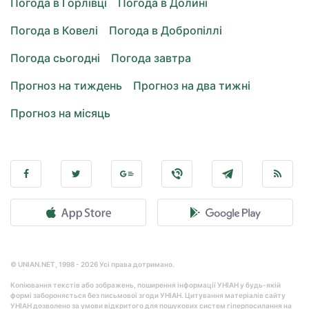
Погода в Горлівці
Погода в Долині
Погода в Ковелі
Погода в Добропіллі
Погода сьогодні
Погода завтра
Прогноз на тиждень
Прогноз на два тижні
Прогноз на місяць
© UNIAN.NET, 1998 - 2026 Усі права дотримано.
Копіювання текстів або зображень, поширення інформації УНІАН у будь-якій
формі забороняється без письмової згоди УНІАН. Цитування матеріалів сайту
УНІАН дозволено за умови відкритого для пошукових систем гіперпосилання на