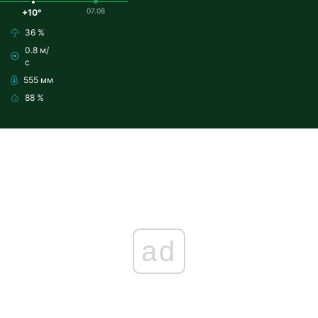
07.08
+10°
36 %
0.8 м/
с
555 мм
88 %
ad