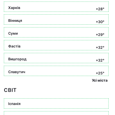
Харків
+28°
Вінниця
+30°
Суми
+29°
Фастів
+32°
Вишгород
+32°
Славутич
+25°
Усі міста
СВІТ
Іспанія