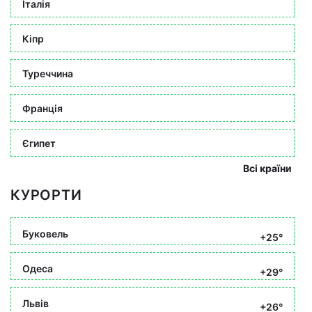
Італія
Кіпр
Туреччина
Франція
Єгипет
Всі країни
КУРОРТИ
Буковель
+25°
Одеса
+29°
Львів
+26°