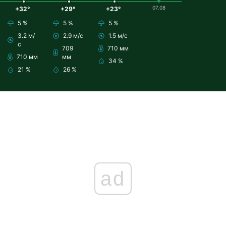
07.08
+32°
+29°
+23°
5 %
5 %
5 %
3.2 м/
2.9 м/с
1.5 м/с
с
709
710 мм
710 мм
мм
34 %
21 %
26 %
ad