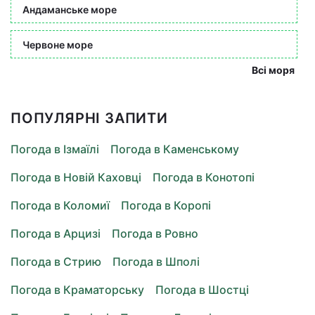
Андаманське море
Червоне море
Всі моря
ПОПУЛЯРНІ ЗАПИТИ
Погода в Ізмаїлі
Погода в Каменському
Погода в Новій Каховці
Погода в Конотопі
Погода в Коломиї
Погода в Коропі
Погода в Арцизі
Погода в Ровно
Погода в Стрию
Погода в Шполі
Погода в Краматорську
Погода в Шостці