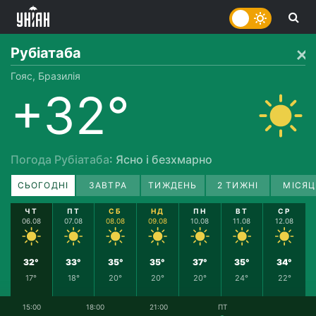
Рубіатаба
Гояс, Бразилія
+32°
Погода Рубіатаба
: Ясно і безхмарно
СЬОГОДНІ
ЗАВТРА
ТИЖДЕНЬ
2 ТИЖНІ
МІСЯЦ
ЧТ
ПТ
СБ
НД
ПН
ВТ
СР
06.08
07.08
08.08
09.08
10.08
11.08
12.08
32°
33°
35°
35°
37°
35°
34°
17°
18°
20°
20°
20°
24°
22°
15:00
18:00
21:00
ПТ