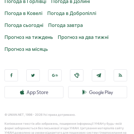
Погода в Горлівці
Погода в Долині
Погода в Ковелі
Погода в Добропіллі
Погода сьогодні
Погода завтра
Прогноз на тиждень
Прогноз на два тижні
Прогноз на місяць
© UNIAN.NET, 1998 - 2026 Усі права дотримано.
Копіювання текстів або зображень, поширення інформації УНІАН у будь-якій
формі забороняється без письмової згоди УНІАН. Цитування матеріалів сайту
УНІАН дозволено за умови відкритого для пошукових систем гіперпосилання на