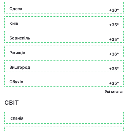
Одеса
+30°
Київ
+35°
Бориспіль
+35°
Ржищів
+36°
Вишгород
+35°
Обухів
+35°
Усі міста
СВІТ
Іспанія