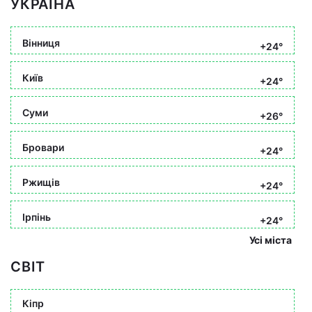
УКРАЇНА
Вінниця
+24°
Київ
+24°
Суми
+26°
Бровари
+24°
Ржищів
+24°
Ірпінь
+24°
Усі міста
СВІТ
Кіпр