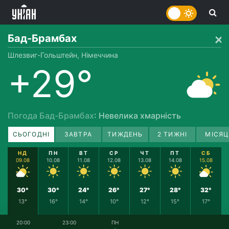
Бад-Брамбах
Шлезвиг-Гольштейн, Німеччина
+29°
Погода Бад-Брамбах
: Невелика хмарність
СЬОГОДНІ
ЗАВТРА
ТИЖДЕНЬ
2 ТИЖНІ
МІСЯЦ
НД
ПН
ВТ
СР
ЧТ
ПТ
СБ
09.08
10.08
11.08
12.08
13.08
14.08
15.08
30°
30°
24°
26°
27°
28°
32°
13°
16°
14°
10°
12°
15°
17°
20:00
23:00
ПН