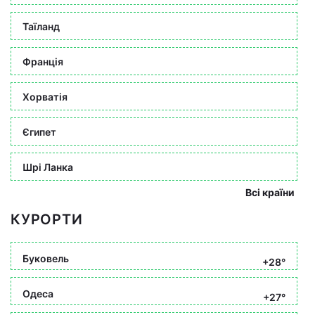
Таїланд
Франція
Хорватія
Єгипет
Шрі Ланка
Всі країни
КУРОРТИ
Буковель
+28°
Одеса
+27°