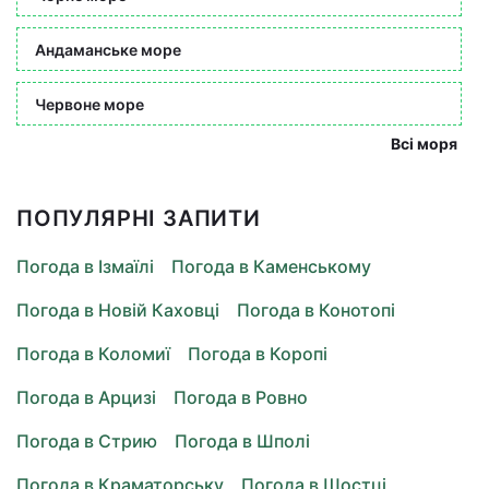
Андаманське море
Червоне море
Всі моря
ПОПУЛЯРНІ ЗАПИТИ
Погода в Ізмаїлі
Погода в Каменському
Погода в Новій Каховці
Погода в Конотопі
Погода в Коломиї
Погода в Коропі
Погода в Арцизі
Погода в Ровно
Погода в Стрию
Погода в Шполі
Погода в Краматорську
Погода в Шостці