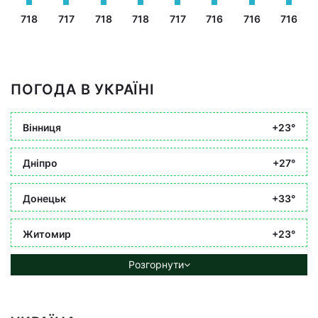
718
717
718
718
717
716
716
716
ПОГОДА В УКРАЇНІ
Вінниця
+23°
Дніпро
+27°
Донецьк
+33°
Житомир
+23°
Розгорнути