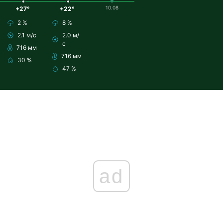
10.08
+27°
+22°
2 %
8 %
2.1 м/с
2.0 м/
с
716 мм
716 мм
30 %
47 %
ad