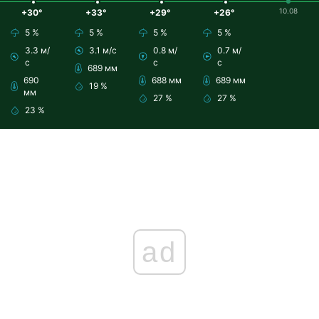
10.08
+30°
+33°
+29°
+26°
5 %
5 %
5 %
5 %
3.3 м/
3.1 м/с
0.8 м/
0.7 м/
с
с
с
689 мм
690
688 мм
689 мм
19 %
мм
27 %
27 %
23 %
ad