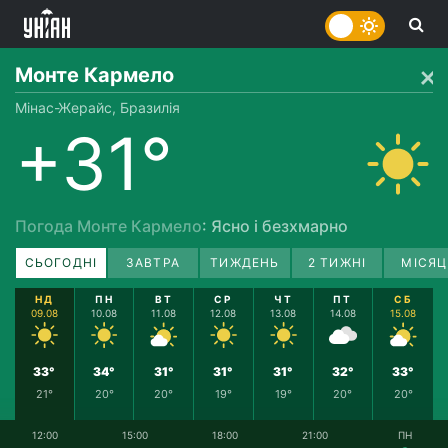
Монте Кармело
Мінас-Жерайс, Бразилія
+31°
Погода Монте Кармело
: Ясно і безхмарно
СЬОГОДНІ
ЗАВТРА
ТИЖДЕНЬ
2 ТИЖНІ
МІСЯЦ
НД
ПН
ВТ
СР
ЧТ
ПТ
СБ
09.08
10.08
11.08
12.08
13.08
14.08
15.08
33°
34°
31°
31°
31°
32°
33°
21°
20°
20°
19°
19°
20°
20°
12:00
15:00
18:00
21:00
ПН