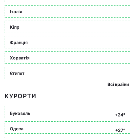
Італія
Кіпр
Франція
Хорватія
Єгипет
Всі країни
КУРОРТИ
Буковель
+24°
Одеса
+27°