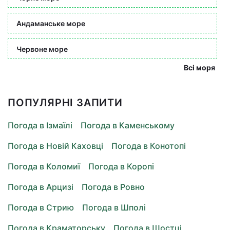
Андаманське море
Червоне море
Всі моря
ПОПУЛЯРНІ ЗАПИТИ
Погода в Ізмаїлі
Погода в Каменському
Погода в Новій Каховці
Погода в Конотопі
Погода в Коломиї
Погода в Коропі
Погода в Арцизі
Погода в Ровно
Погода в Стрию
Погода в Шполі
Погода в Краматорську
Погода в Шостці