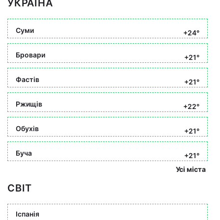
УКРАЇНА
Суми
+24°
Бровари
+21°
Фастів
+21°
Ржищів
+22°
Обухів
+21°
Буча
+21°
Усі міста
СВІТ
Іспанія