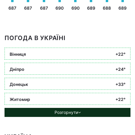
687
687
687
690
690
689
688
689
ПОГОДА В УКРАЇНІ
Вінниця
+22°
Дніпро
+24°
Донецьк
+33°
Житомир
+22°
Розгорнути