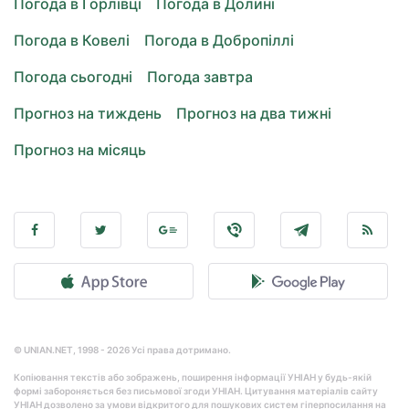
Погода в Горлівці
Погода в Долині
Погода в Ковелі
Погода в Добропіллі
Погода сьогодні
Погода завтра
Прогноз на тиждень
Прогноз на два тижні
Прогноз на місяць
© UNIAN.NET, 1998 - 2026 Усі права дотримано.
Копіювання текстів або зображень, поширення інформації УНІАН у будь-якій
формі забороняється без письмової згоди УНІАН. Цитування матеріалів сайту
УНІАН дозволено за умови відкритого для пошукових систем гіперпосилання на