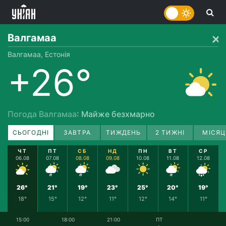
Валгамаа
Валгамаа, Естонія
+26°
Погода Валгамаа
: Майже безхмарно
СЬОГОДНІ
ЗАВТРА
ТИЖДЕНЬ
2 ТИЖНІ
МІСЯЦ
ЧТ
ПТ
СБ
НД
ПН
ВТ
СР
06.08
07.08
08.08
09.08
10.08
11.08
12.08
26°
21°
19°
23°
25°
20°
19°
18°
15°
12°
11°
12°
14°
11°
15:00
18:00
21:00
ПТ