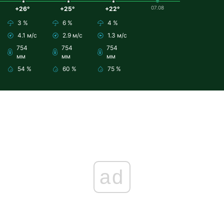
07.08
+26°
+25°
+22°
3 %
6 %
4 %
4.1 м/с
2.9 м/с
1.3 м/с
754
754
754
мм
мм
мм
54 %
60 %
75 %
ad