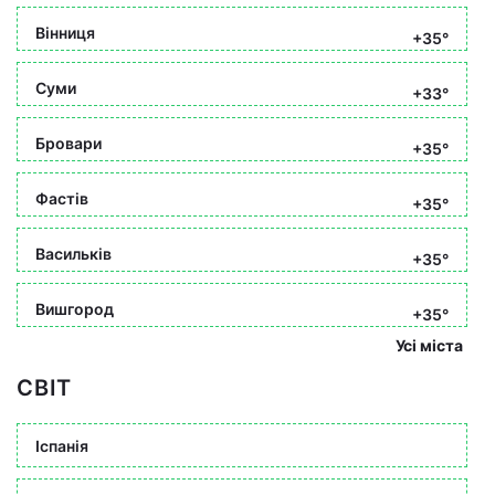
Вінниця
+35°
Суми
+33°
Бровари
+35°
Фастів
+35°
Васильків
+35°
Вишгород
+35°
Усі міста
СВІТ
Іспанія