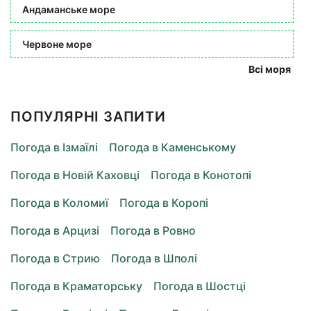
Андаманське море
Червоне море
Всі моря
ПОПУЛЯРНІ ЗАПИТИ
Погода в Ізмаїлі
Погода в Каменському
Погода в Новій Каховці
Погода в Конотопі
Погода в Коломиї
Погода в Коропі
Погода в Арцизі
Погода в Ровно
Погода в Стрию
Погода в Шполі
Погода в Краматорську
Погода в Шостці