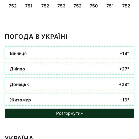
752
751
752
753
752
750
751
752
ПОГОДА В УКРАЇНІ
Вінниця
+18°
Дніпро
+27°
Донецьк
+29°
Житомир
+16°
Розгорнути
УКРАЇНА