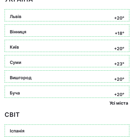
Львів
+20°
Вінниця
+18°
Київ
+20°
Суми
+23°
Вишгород
+20°
Буча
+20°
Усі міста
СВІТ
Іспанія