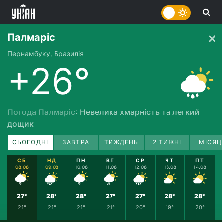
Палмаріс
Пернамбуку, Бразилія
+26°
Погода Палмаріс
: Невелика хмарність та легкий
дощик
СЬОГОДНІ
ЗАВТРА
ТИЖДЕНЬ
2 ТИЖНІ
МІСЯЦ
СБ
НД
ПН
ВТ
СР
ЧТ
ПТ
08.08
09.08
10.08
11.08
12.08
13.08
14.08
27°
28°
28°
27°
27°
28°
28°
21°
21°
21°
21°
20°
19°
20°