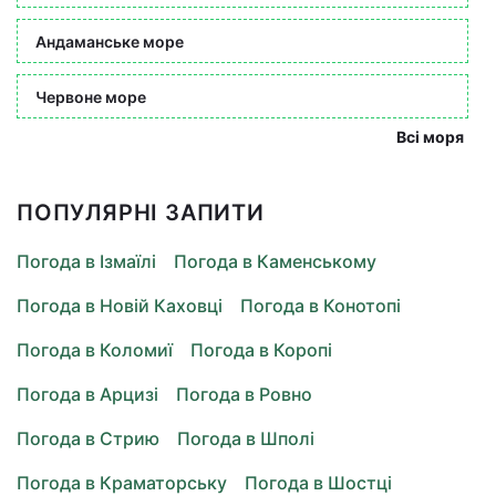
Андаманське море
Червоне море
Всі моря
ПОПУЛЯРНІ ЗАПИТИ
Погода в Ізмаїлі
Погода в Каменському
Погода в Новій Каховці
Погода в Конотопі
Погода в Коломиї
Погода в Коропі
Погода в Арцизі
Погода в Ровно
Погода в Стрию
Погода в Шполі
Погода в Краматорську
Погода в Шостці