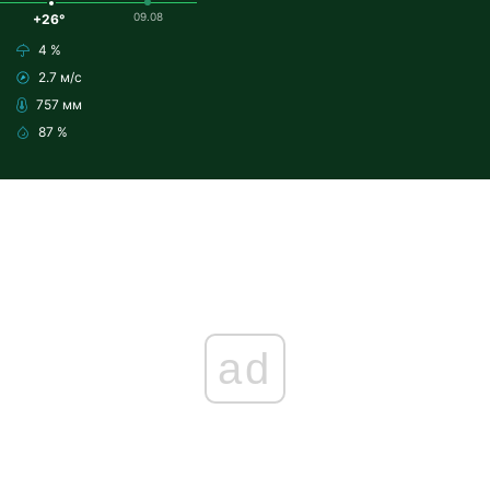
09.08
+26°
4 %
2.7 м/с
757 мм
87 %
ad