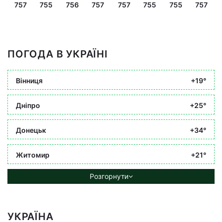
757
755
756
757
757
755
755
757
ПОГОДА В УКРАЇНІ
Вінниця
+19°
Дніпро
+25°
Донецьк
+34°
Житомир
+21°
Розгорнути
УКРАЇНА