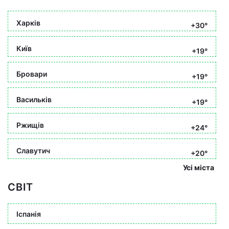
Харків
+30°
Київ
+19°
Бровари
+19°
Васильків
+19°
Ржищів
+24°
Славутич
+20°
Усі міста
СВІТ
Іспанія