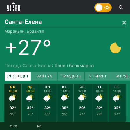
Санта-Елена
Мараньян, Бразилія
+27°
Погода Санта-Елена
: Ясно і безхмарно
СЬОГОДНІ
ЗАВТРА
ТИЖДЕНЬ
2 ТИЖНІ
МІСЯЦ
СБ
НД
ПН
ВТ
СР
ЧТ
ПТ
08.08
09.08
10.08
11.08
12.08
13.08
14.08
32°
32°
32°
30°
29°
32°
32°
25°
25°
25°
25°
24°
24°
24°
21:00
НД