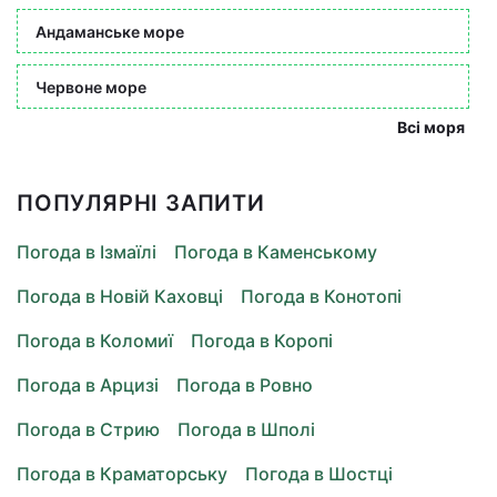
Андаманське море
Червоне море
Всі моря
ПОПУЛЯРНІ ЗАПИТИ
Погода в Ізмаїлі
Погода в Каменському
Погода в Новій Каховці
Погода в Конотопі
Погода в Коломиї
Погода в Коропі
Погода в Арцизі
Погода в Ровно
Погода в Стрию
Погода в Шполі
Погода в Краматорську
Погода в Шостці