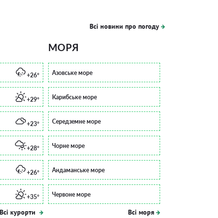
Всі новини про погоду
МОРЯ
Азовське море
+26°
Карибське море
+29°
Середземне море
+23°
Чорне море
+28°
Андаманське море
+26°
Червоне море
+35°
Всі курорти
Всі моря