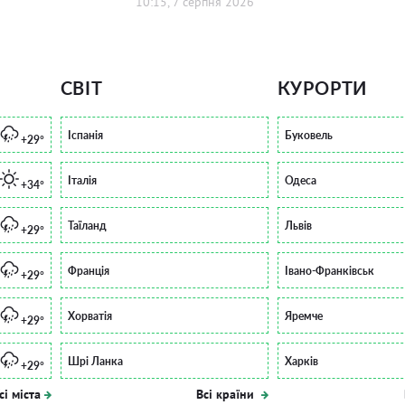
10:15, 7 серпня 2026
СВІТ
КУРОРТИ
Іспанія
Буковель
+29°
Італія
Одеса
+34°
Таїланд
Львів
+29°
Франція
Івано-Франківськ
+29°
Хорватія
Яремче
+29°
Шрі Ланка
Харків
+29°
сі міста
Всі країни