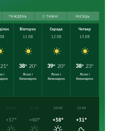
ТИЖДЕНЬ
2 ТИЖНІ
МІСЯЦЬ
ділок
Вівторок
Середа
Четвер
.08
11.08
12.08
13.08
21°
38°
20°
39°
20°
38°
23°
о і
Ясно і
Ясно і
Ясно і
марно
безхмарно
безхмарно
безхмарно
14:00
17:00
20:00
23:00
+37°
+40°
+38°
+31°