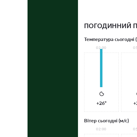
ПОГОДИННИЙ П
Температура сьогодні (
02:00
0
+26°
+
Вітер сьогодні (м/с)
02:00
0