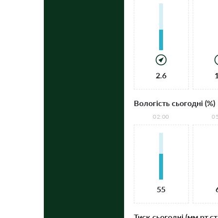
2.6
Вологість сьогодні (%)
02:00
0
55
Тиск сьогодні (мм рт.ст.