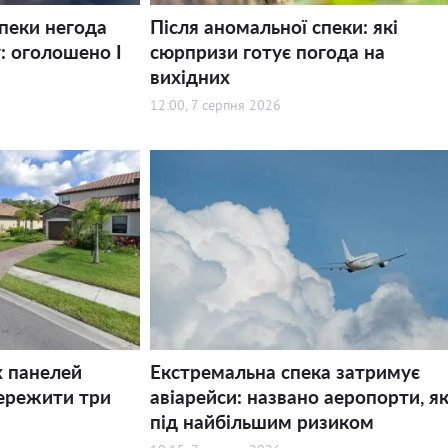
спеки негода
Після аномальної спеки: які
: оголошено І
сюрпризи готує погода на
вихідних
12:00, 7 серпня 2026
х панелей
Екстремальна спека затримує
ережити три
авіарейси: названо аеропорти, як
під найбільшим ризиком