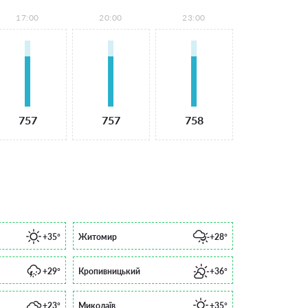
17:00
20:00
23:00
757
757
758
+35°
Житомир
+28°
+29°
Кропивницький
+36°
+23°
Миколаїв
+35°