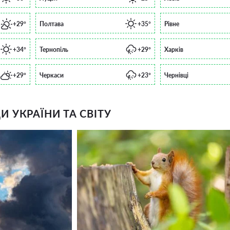
+29°
Полтава
+35°
Рівне
+34°
Тернопіль
+29°
Харків
+29°
Черкаси
+23°
Чернівці
 УКРАЇНИ ТА СВІТУ