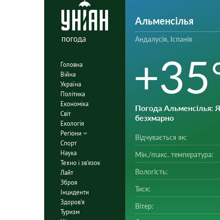
Альменсілья
погода
Андалусія, Іспанія
+35
Головна
Війна
Україна
Політика
Економіка
Погода Альменсілья
: 
Світ
безхмарно
Екологія
Регіони
Відчувається як:
Спорт
Наука
Мін./mакс. температура:
Техно і зв'язок
Вологість:
Лайт
Зброя
Тиск:
Інциденти
Здоров'я
Вітер:
Туризм