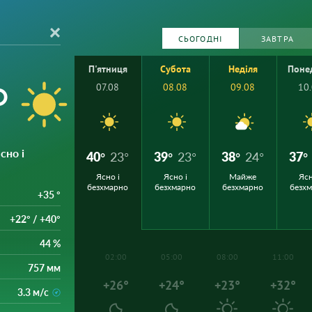
СЬОГОДНІ
ЗАВТРА
П'ятниця
Субота
Неділя
Поне
°
07.08
08.08
09.08
10
Ясно і
40°
23°
39°
23°
38°
24°
37°
Ясно і
Ясно і
Майже
Ясн
безхмарно
безхмарно
безхмарно
безх
+35 °
+22° / +40°
44 %
02:00
05:00
08:00
11:00
757 мм
+26°
+24°
+23°
+32°
3.3 м/с