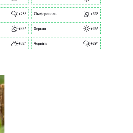
+25°
Сімферополь
+33°
+35°
Херсон
+35°
+32°
Чернігів
+29°