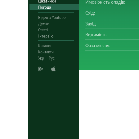
Цікавинки
Ймовірність опадів:
Погода
Схід:
Відео з Youtube
Думки
Захід
Статті
Видимість:
Інтерв`ю
Фаза місяця:
Каталог
Контакти
Укр
Рус