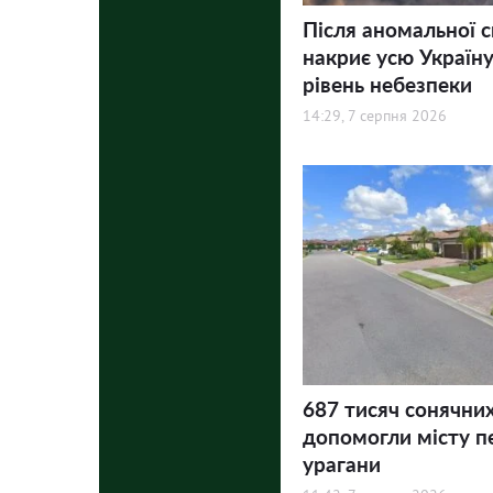
Після аномальної 
накриє усю Україну
рівень небезпеки
14:29, 7 серпня 2026
687 тисяч сонячни
допомогли місту п
урагани