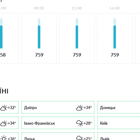
5:00
08:00
11:00
14:00
58
759
759
759
ЇНІ
+32°
Дніпро
+34°
Донецьк
+34°
Івано-Франківськ
+28°
Київ
+36°
Луцьк
+25°
Львів