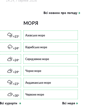
14:29, 7 серпня 2026
Всі новини про погоду
МОРЯ
Азовське море
+23°
Карибське море
+24°
Середземне море
+24°
Чорне море
+24°
Андаманське море
+23°
Червоне море
+30°
Всі курорти
Всі моря