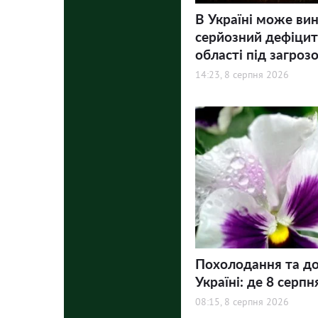
В Україні може ви
серйозний дефіцит 
області під загроз
14:23, 8 серпня 2026
Похолодання та до
Україні: де 8 серпн
08:15, 8 серпня 2026