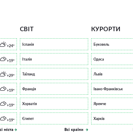
СВІТ
КУРОРТИ
Іспанія
Буковель
+24°
Італія
Одеса
+19°
Таїланд
Львів
+29°
Франція
Івано-Франківськ
+19°
Хорватія
Яремче
+19°
Єгипет
Харків
+19°
сі міста
Всі країни