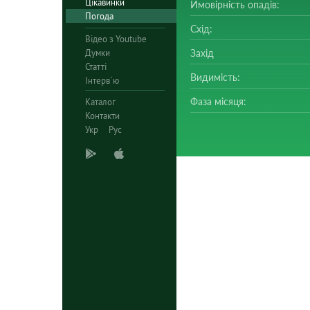
Цікавинки
Ймовірність опадів:
Погода
Схід:
Відео з Youtube
Думки
Захід
Статті
Видимість:
Інтерв`ю
Фаза місяця:
Каталог
Контакти
Укр
Рус