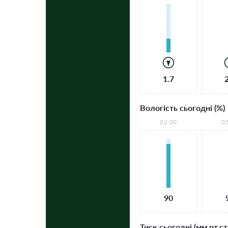
1.7
Вологість сьогодні (%)
02:00
0
90
Тиск сьогодні (мм рт.ст.