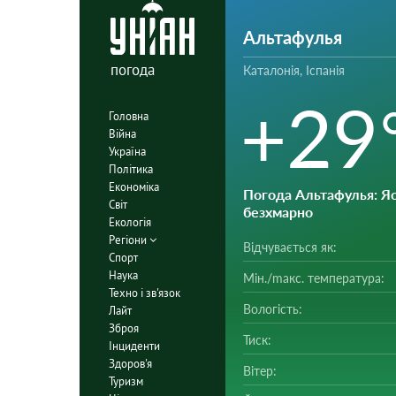
Альтафулья
погода
Каталонія, Іспанія
+29
Головна
Війна
Україна
Політика
Економіка
Погода Альтафулья
: Я
Світ
безхмарно
Екологія
Регіони
Відчувається як:
Спорт
Наука
Мін./mакс. температура:
Техно і зв'язок
Вологість:
Лайт
Зброя
Тиск:
Інциденти
Здоров'я
Вітер:
Туризм