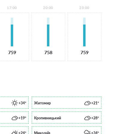
17:00
20:00
23:00
759
758
759
+34°
Житомир
+21°
+19°
Кропивницький
+28°
+24°
Миколаїв
+34°