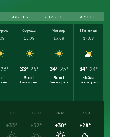
ТИЖДЕНЬ
2 ТИЖНІ
МІСЯЦЬ
орок
Середа
Четвер
П'ятниця
.08
12.08
13.08
14.08
26°
33°
25°
34°
25°
34°
24°
о і
Ясно і
Ясно і
Майже
марно
безхмарно
безхмарно
безхмарно
14:00
17:00
20:00
23:00
+33°
+32°
+30°
+28°