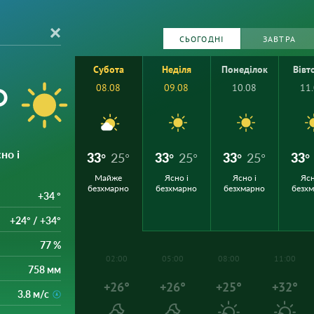
СЬОГОДНІ
ЗАВТРА
Субота
Неділя
Понеділок
Вівт
°
08.08
09.08
10.08
11
сно і
33°
25°
33°
25°
33°
25°
33°
Майже
Ясно і
Ясно і
Ясн
безхмарно
безхмарно
безхмарно
безх
+34 °
+24° / +34°
77 %
02:00
05:00
08:00
11:00
758 мм
+26°
+26°
+25°
+32°
3.8 м/с