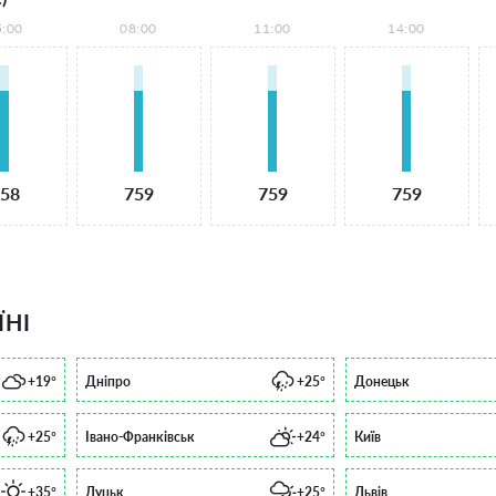
5:00
08:00
11:00
14:00
58
759
759
759
ЇНІ
+19°
Дніпро
+25°
Донецьк
+25°
Івано-Франківськ
+24°
Київ
+35°
Луцьк
+25°
Львів