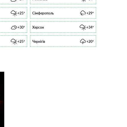
+25°
Сімферополь
+29°
+30°
Херсон
+34°
+25°
Чернігів
+20°