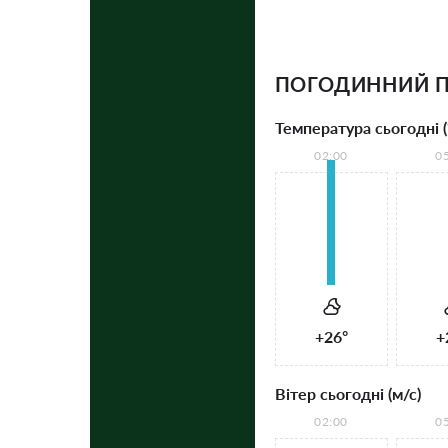
ПОГОДИННИЙ П
Температура сьогодні (
02:00
0
+26°
+
Вітер сьогодні (м/с)
02:00
0