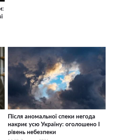
и:
і
Після аномальної спеки негода
накриє усю Україну: оголошено І
рівень небезпеки