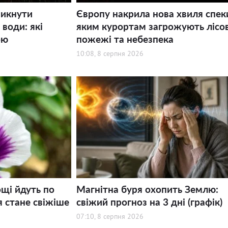
никнути
Європу накрила нова хвиля спек
води: які
яким курортам загрожують лісов
ою
пожежі та небезпека
10:08, 8 серпня 2026
щі йдуть по
Магнітна буря охопить Землю:
я стане свіжіше
свіжий прогноз на 3 дні (графік)
07:10, 8 серпня 2026