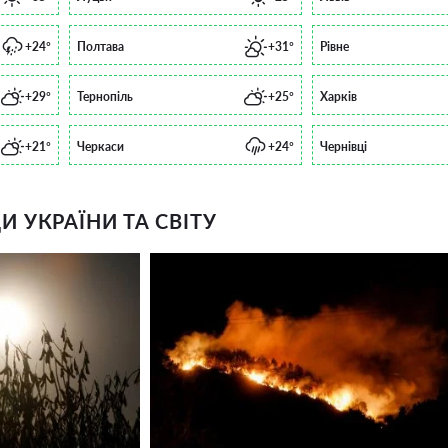
+24°
Полтава
+31°
Рівне
+29°
Тернопіль
+25°
Харків
+21°
Черкаси
+24°
Чернівці
 УКРАЇНИ ТА СВІТУ