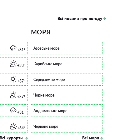
Всі новини про погоду
МОРЯ
Азовське море
+31°
Карибське море
+33°
Середземне море
+37°
Чорне море
+37°
Андаманське море
+31°
Червоне море
+34°
Всі курорти
Всі моря