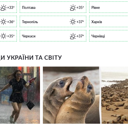
+33°
Полтава
+35°
Рівне
+36°
Тернопіль
+37°
Харків
+35°
Черкаси
+37°
Чернівці
 УКРАЇНИ ТА СВІТУ