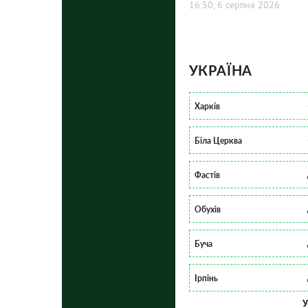
16:50, 6 серпня 2026
УКРАЇНА
Харків
Біла Церква
Фастів
Обухів
Буча
Ірпінь
У