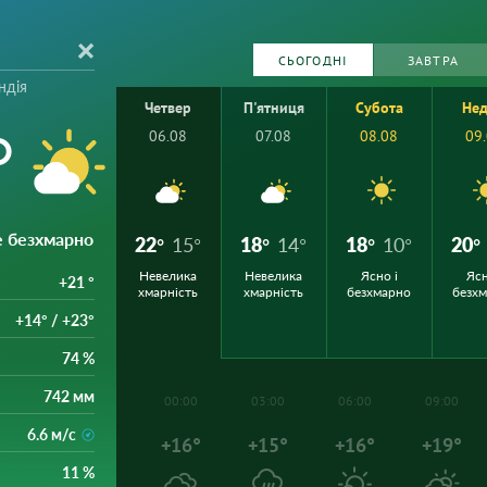
СЬОГОДНІ
ЗАВТРА
ндія
Четвер
П'ятниця
Субота
Нед
°
06.08
07.08
08.08
09
е безхмарно
22°
15°
18°
14°
18°
10°
20°
Невелика
Невелика
Ясно і
Ясн
+21 °
хмарність
хмарність
безхмарно
безх
+14° / +23°
74 %
742 мм
00:00
03:00
06:00
09:00
6.6 м/с
+16°
+15°
+16°
+19°
11 %