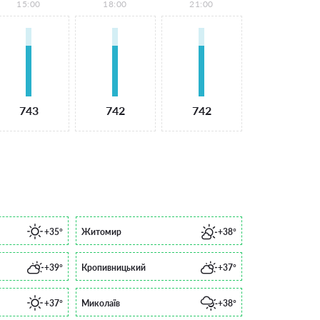
15:00
18:00
21:00
743
742
742
+35°
Житомир
+38°
+39°
Кропивницький
+37°
+37°
Миколаїв
+38°