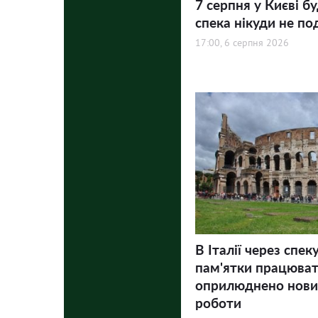
7 серпня у Києві бу
спека нікуди не по
17:00, 6 серпня 2026
В Італії через спек
пам'ятки працюва
оприлюднено нови
роботи