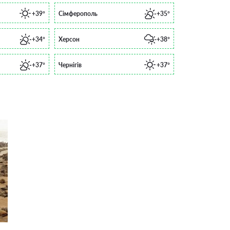
+39°
Сімферополь
+35°
+34°
Херсон
+38°
+37°
Чернігів
+37°