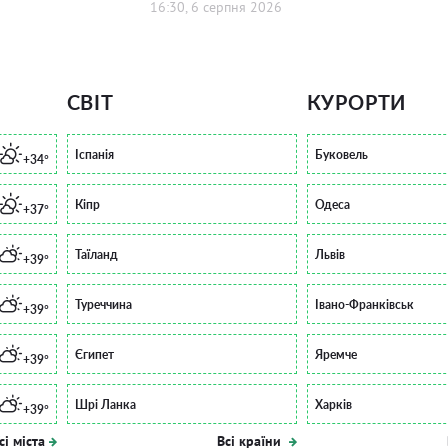
16:30, 6 серпня 2026
СВІТ
КУРОРТИ
Іспанія
Буковель
+34°
Кіпр
Одеса
+37°
Таїланд
Львів
+39°
Туреччина
Івано-Франківськ
+39°
Єгипет
Яремче
+39°
Шрі Ланка
Харків
+39°
сі міста
Всі країни