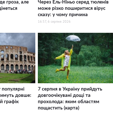
де гроза, але
Через Ель-Ніньо серед тюленів
дінеться
може різко поширитися вірус
сказу: у чому причина
16:57, 6 серпня 2026
у популярні
7 серпня в Україну прийдуть
тимуть довше:
довгоочікувані дощі та
й графік
прохолода: яким областям
пощастить (карта)