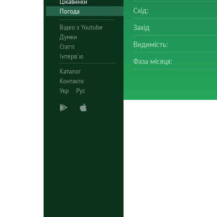
Цікавинки
Схід:
Погода
Відео з Youtube
Захід
Думки
Видимість:
Статті
Інтерв`ю
Фаза місяця:
Каталог
Контакти
Укр
Рус