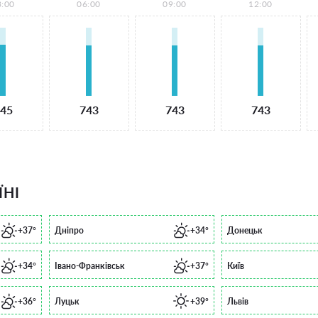
3:00
06:00
09:00
12:00
45
743
743
743
ЇНІ
+37°
Дніпро
+34°
Донецьк
+34°
Івано-Франківськ
+37°
Київ
+36°
Луцьк
+39°
Львів