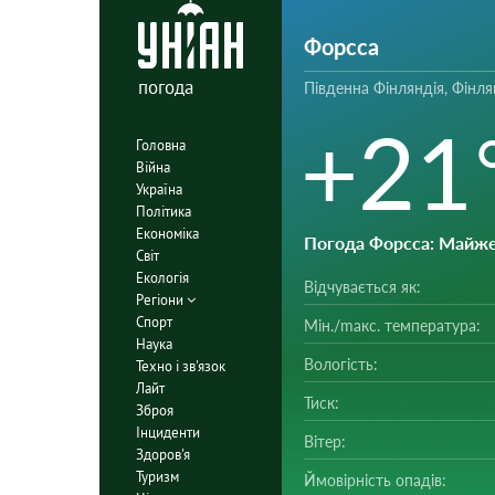
Форсса
погода
Південна Фінляндія, Фінля
+21
Головна
Війна
Україна
Політика
Економіка
Погода Форсса
: Майж
Світ
Екологія
Відчувається як:
Регіони
Спорт
Мін./mакс. температура:
Наука
Вологість:
Техно і зв'язок
Лайт
Тиск:
Зброя
Інциденти
Вітер:
Здоров'я
Туризм
Ймовірність опадів: