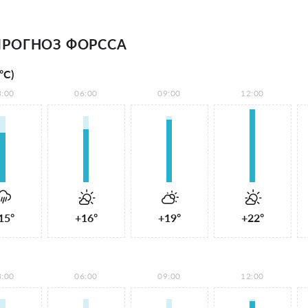
РОГНОЗ ФОРССА
°С)
3:00
06:00
09:00
12:00
15°
+16°
+19°
+22°
3:00
06:00
09:00
12:00