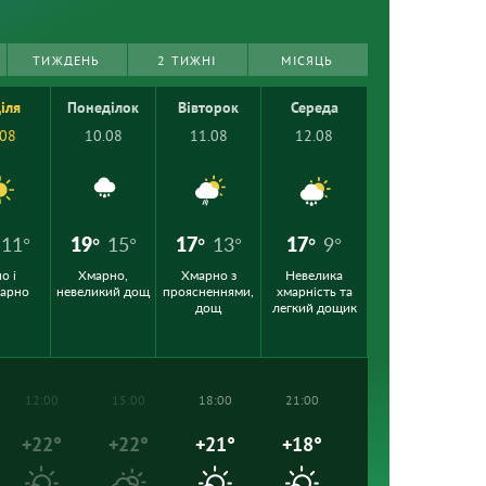
ТИЖДЕНЬ
2 ТИЖНІ
МІСЯЦЬ
іля
Понеділок
Вівторок
Середа
.08
10.08
11.08
12.08
11°
19°
15°
17°
13°
17°
9°
о і
Хмарно,
Хмарно з
Невелика
марно
невеликий дощ
проясненнями,
хмарність та
дощ
легкий дощик
12:00
15:00
18:00
21:00
+22°
+22°
+21°
+18°