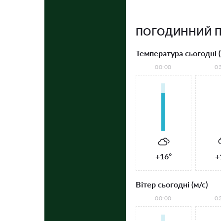
ПОГОДИННИЙ П
Температура сьогодні (
00:00
0
+16°
+
Вітер сьогодні (м/с)
00:00
0