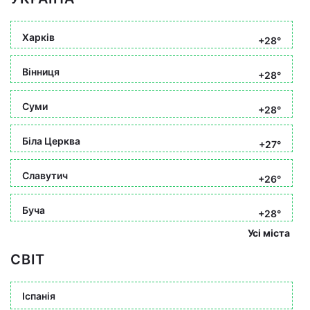
Харків
+28°
Вінниця
+28°
Суми
+28°
Біла Церква
+27°
Славутич
+26°
Буча
+28°
Усі міста
СВІТ
Іспанія