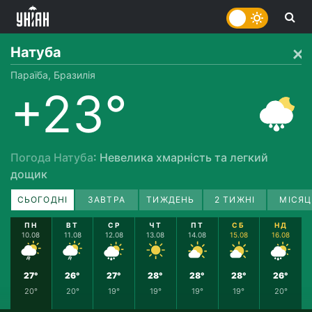
Натуба
Параїба, Бразилія
+23°
Погода Натуба
: Невелика хмарність та легкий
дощик
СЬОГОДНІ
ЗАВТРА
ТИЖДЕНЬ
2 ТИЖНІ
МІСЯЦ
ПН
ВТ
СР
ЧТ
ПТ
СБ
НД
10.08
11.08
12.08
13.08
14.08
15.08
16.08
27°
26°
27°
28°
28°
28°
26°
20°
20°
19°
19°
19°
19°
20°