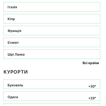
Італія
Кіпр
Франція
Єгипет
Шрі Ланка
Всі країни
КУРОРТИ
Буковель
+30°
Одеса
+29°