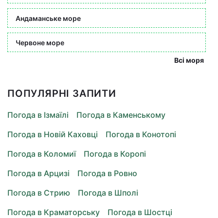
Андаманське море
Червоне море
Всі моря
ПОПУЛЯРНІ ЗАПИТИ
Погода в Ізмаїлі
Погода в Каменському
Погода в Новій Каховці
Погода в Конотопі
Погода в Коломиї
Погода в Коропі
Погода в Арцизі
Погода в Ровно
Погода в Стрию
Погода в Шполі
Погода в Краматорську
Погода в Шостці