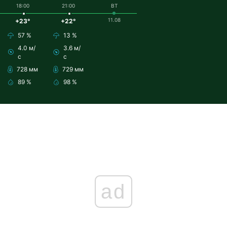
18:00
21:00
ВТ
11.08
+23°
+22°
57 %
13 %
4.0 м/
3.6 м/
с
с
728 мм
729 мм
89 %
98 %
ad