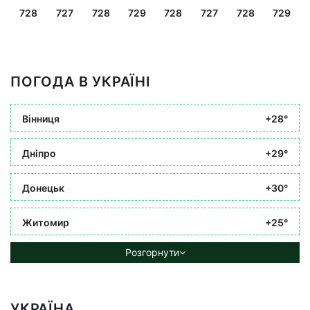
728
727
728
729
728
727
728
729
ПОГОДА В УКРАЇНІ
Вінниця
+28°
Дніпро
+29°
Донецьк
+30°
Житомир
+25°
Розгорнути
УКРАЇНА