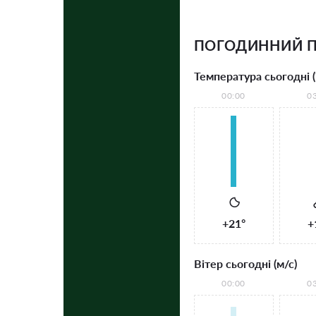
ПОГОДИННИЙ П
Температура сьогодні (
00:00
0
+21°
+
Вітер сьогодні (м/с)
00:00
0