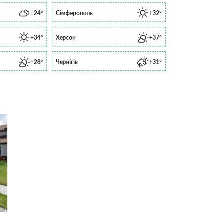
+24°
Сімферополь
+32°
+34°
Херсон
+37°
+28°
Чернігів
+31°