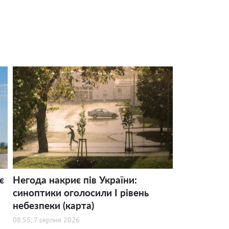
є
Негода накриє пів України:
синоптики оголосили І рівень
небезпеки (карта)
08:55, 7 серпня 2026