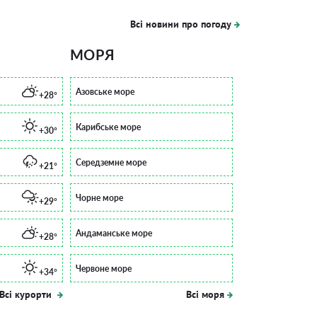
Всі новини про погоду
МОРЯ
Азовське море
+28°
Карибське море
+30°
Середземне море
+21°
Чорне море
+29°
Андаманське море
+28°
Червоне море
+34°
Всі курорти
Всі моря