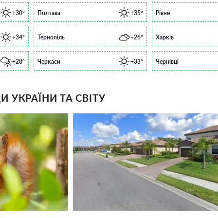
+30°
Полтава
+35°
Рівне
+34°
Тернопіль
+26°
Харків
+28°
Черкаси
+33°
Чернівці
 УКРАЇНИ ТА СВІТУ