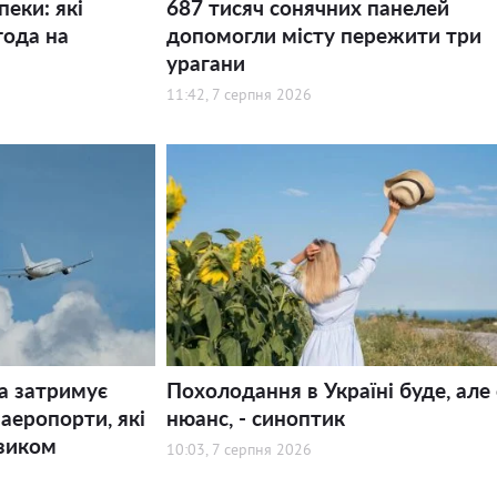
пеки: які
687 тисяч сонячних панелей
года на
допомогли місту пережити три
урагани
11:42, 7 серпня 2026
а затримує
Похолодання в Україні буде, але 
 аеропорти, які
нюанс, - синоптик
зиком
10:03, 7 серпня 2026