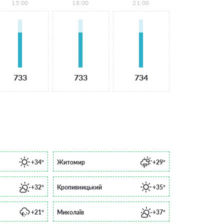
15:00
18:00
21:00
733
733
734
+34°
Житомир
+29°
+32°
Кропивницький
+35°
+21°
Миколаїв
+37°