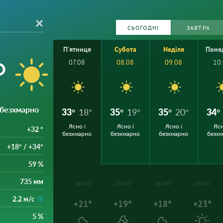
СЬОГОДНІ
ЗАВТРА
П'ятниця
Субота
Неділя
Поне
°
07.08
08.08
09.08
10
і безхмарно
33°
18°
35°
19°
35°
20°
34°
Ясно і
Ясно і
Ясно і
Ясн
+32 °
безхмарно
безхмарно
безхмарно
безх
+18° / +34°
59 %
735 мм
00:00
03:00
06:00
09:00
2.2 м/с
+21°
+19°
+18°
+23°
5 %