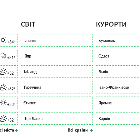
СВІТ
КУРОРТИ
Іспанія
Буковель
+34°
Кіпр
Одеса
+31°
Таїланд
Львів
+32°
Туреччина
Івано-Франківськ
+32°
Єгипет
Яремче
+33°
Шрі Ланка
Харків
+32°
сі міста
Всі країни