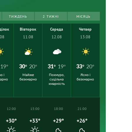
ТИЖДЕНЬ
2 ТИЖНІ
МІСЯЦЬ
ділок
Вівторок
Середа
Четвер
.08
11.08
12.08
13.08
19°
30°
20°
31°
19°
33°
20°
о і
Майже
Похмуро,
Ясно і
марно
безхмарно
суцільна
безхмарно
хмарність
12:00
15:00
18:00
21:00
+30°
+33°
+29°
+26°