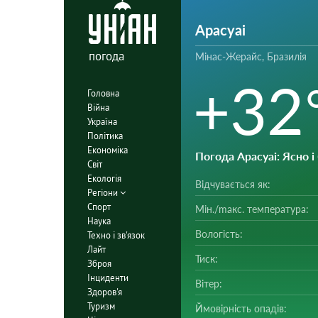
Арасуаі
погода
Мінас-Жерайс, Бразилія
+32
Головна
Війна
Україна
Політика
Економіка
Погода Арасуаі
: Ясно 
Світ
Екологія
Відчувається як:
Регіони
Спорт
Мін./mакс. температура:
Наука
Вологість:
Техно і зв'язок
Лайт
Тиск:
Зброя
Інциденти
Вітер:
Здоров'я
Туризм
Ймовірність опадів: