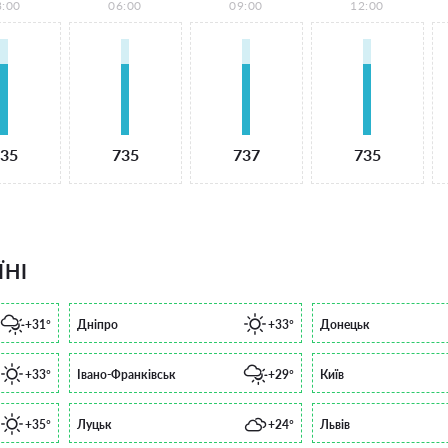
3:00
06:00
09:00
12:00
35
735
737
735
ЇНІ
+31°
Дніпро
+33°
Донецьк
+33°
Івано-Франківськ
+29°
Київ
+35°
Луцьк
+24°
Львів