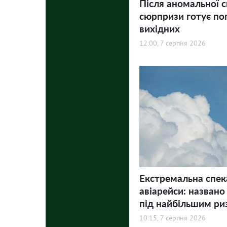
Після аномальної с
сюрпризи готує по
вихідних
12:00, 7 серпня 2026
Екстремальна спек
авіарейси: названо
під найбільшим ри
10:15, 7 серпня 2026